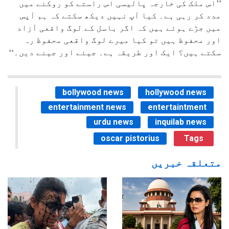
’’اس ملک کی خارجہ پالیسی اس راستے کو روکنے میں
مدد کر رہی ہے۔ کیا آپ نہیں دیکھ سکتے کہ ہم آپس
میں جڑے ہوئے ہیں کہ اگر باسل کے لوگ واقعی آزاد
اور محفوظ ہیں تو کیا میرے لوگ واقعی محفوظ رہ
سکتے ہیں؟ ایک اور طریقہ ہے۔ جیئے اور جینے دیں۔‘‘
bollywood news
hollywood news
entertainment news
entertaintment
urdu news
inquilab news
oscar pistorius
Tags
متعلقہ خبریں