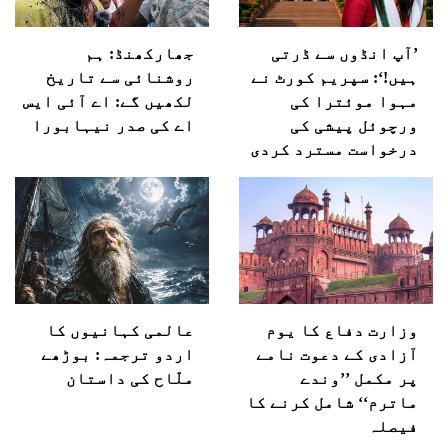
’آپ انڈوں سے ڈرتی
جھارکھنڈ: ہم
ہیں!‘: سپریم کورٹ نے
روشنائی سے تاریخ
مہوا موئترا کی
لکھیں گے: اے آئی ایس
ورچوئل پیشی کی
اے کی صدر نیہابورا
درخواست مسترد کردی
وزارت دفاع کا یوم
عالمی کہانیوں کا
آزادی کے دعوت نامے
اردو ترجمہ: بوڑھے
پر مکمل ’’وندے
ملّاح کی داستان
ماترم‘‘ شامل کرنے کا
فیصلہ