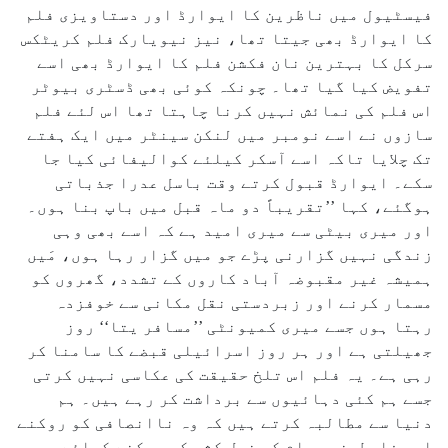
فیسٹیول میں ناظرین کا ایوارڈ اور دستاویزی فلم
کا ایوارڈ بھی جیتا تھا، نیز نیویارک فلم کریٹکس
سرکل کا بہترین نان فکشن فلم کا ایوارڈ بھی اسے
تفویض کیا گیا تھا۔ چونکہ کوئی بھی ڈسٹری بیوٹر
اس فلم کی نمائش نہیں کرنا چاہتا تھا اس لئے فلم
سازوں نے اسے نومبر میں لنکن سینٹر میں ایک ہفتے
تک چلایا تاکہ اسے آسکر کیلئے کوالیفائی کیا جا
سکے۔ ایوارڈ قبول کرتے وقت باسل عدرا جذباتی
ہوگئے، کہا ’’تقریباً دو ماہ قبل میں باپ بنا ہوں۔
اور میری بیٹی سے میری امید ہے کہ اسے بھی وہی
زندگی نہیں گزارنی پڑے جو میں گزار رہا ہوں، مَیں
ہمیشہ غیر مقبوضہ آباد کاروں کے تشدد، گھروں کو
مسمار کرنے اور زبردستی نقل مکانی سے خوفزدہ
رہتا ہوں جسے میری کمیونٹی ’’مسافر یتا‘‘ روز
جھیلتی ہے اور ہر روز اسرائیلی قبضے کا سامنا کر
رہی ہے۔ یہ فلم اس تلخ حقیقت کی عکاسی نہیں کرتی
جسے ہم کئی دہائیوں سے برداشت کر رہے ہیں۔ ہم
دنیا سے مطالبہ کرتے ہیں کہ وہ ناانصافی کو روکنے
اور فلسطینی عوام کی نسل کشی کو روکنے کیلئے