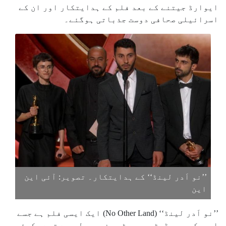
ایوارڈ جیتنے کے بعد فلم کے ہدایتکار اور ان کے
اسرائیلی صحافی دوست جذباتی ہوگئے۔
’’نو اَدر لینڈ‘‘ کے ہدایتکار۔ تصویر: آئی این
این
’’نو اَدر لینڈ‘‘ (No Other Land) ایک ایسی فلم ہے جسے
امریکہ میں ڈسٹری بیوٹرس نہیں مل رہے تھے، کوئی