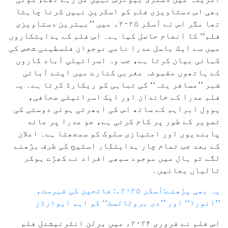
بھی اس دستاویزی فلم کو اسکرین نہیں کرنا چاہتا
تھا مگر اس نے آسکر ۲۰۲۵ء میں ’’بہترین دستاویزی
فلم‘‘ کا انعام حاصل کیا ہے۔ اس فلم کے ہدایتکاروں
میں سے ایک باسل عدرا نامی نوجوان فلسطینی شخص کی
کہانی بیان کرتا ہے، جب وہ اسرائیلی آباد کاروں
کے ہاتھوں مقبوضہ مغربی کنارے میں اپنے آبائی
شہر ’’مسافر یتہ‘‘ کی تباہی کو ریکارڈ کرتا ہے۔ یہ
فلم عدرا کے خاندان اور ایک اسرائیلی صحافی،
یوول ابراہم کے ساتھ اس کی ابھرتی ہوئی دوستی کی
تصویر کے طور پر کام کرتی ہے، جو عدرا پر عائد
پابندیوں اور امتیازی سلوک کو سمجھتا ہے۔ اعلان
کے بعد جب تمام چار ہدایتکار اسٹیج کی طرف بڑھنے
لگے تو ہال میں موجود سبھی افراد نے کھڑے ہوکر
تالیاں بجائیں۔
یہ بھی پڑھئے:آسکر ۲۰۲۵ء: فاتحین کی فہرست،
’’انورا‘‘ اور ’’دی بروٹالسٹ‘‘ کو اہم ایوارڈز
اس فلم نے فروری ۲۰۲۴ء میں برلن انٹرنیشنل فلم