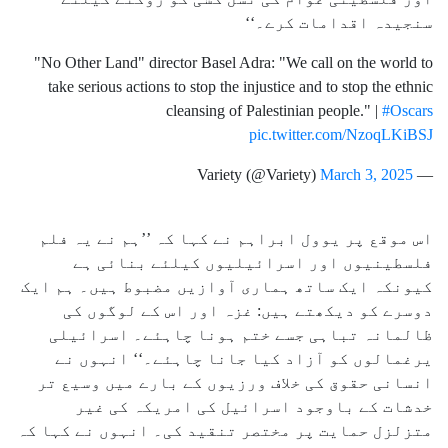
سنجیدہ اقدامات کرے۔‘‘
"No Other Land" director Basel Adra: "We call on the world to
take serious actions to stop the injustice and to stop the ethnic
cleansing of Palestinian people." |
#Oscars
pic.twitter.com/NzoqLKiBSJ
March 3, 2025
— Variety (@Variety)
اس موقع پر یوول ابراہم نے کہا کہ ’’ہم نے یہ فلم
فلسطینیوں اور اسرائیلیوں کیلئے بنائی ہے
کیونکہ ایک ساتھ ہماری آوازیں مضبوط ہیں۔ ہم ایک
دوسرے کو دیکھتے ہیں: غزہ اور اس کے لوگوں کی
ظالمانہ تباہی جسے ختم ہونا چاہئے۔ اسرائیلی
یرغمالوں کو آزاد کیا جانا چاہئے۔‘‘ انہوں نے
انسانی حقوق کی خلاف ورزیوں کے بارے میں وسیع تر
خدشات کے باوجود اسرائیل کی امریکہ کی غیر
متزلزل حمایت پر مختصر تنقید کی۔ انہوں نے کہا کہ