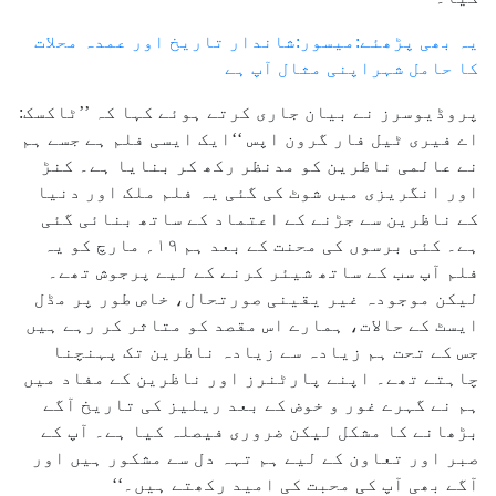
یہ بھی پڑھئے:میسور:شاندار تاریخ اور عمدہ محلات
کا حامل شہراپنی مثال آپ ہے
پروڈیوسرز نے بیان جاری کرتے ہوئے کہا کہ ’’ٹاکسک:
اے فیری ٹیل فار گرون اپس ‘‘ایک ایسی فلم ہے جسے ہم
نے عالمی ناظرین کو مدنظر رکھ کر بنایا ہے۔ کنڑ
اور انگریزی میں شوٹ کی گئی یہ فلم ملک اور دنیا
کے ناظرین سے جڑنے کے اعتماد کے ساتھ بنائی گئی
ہے۔ کئی برسوں کی محنت کے بعد ہم ۱۹؍ مارچ کو یہ
فلم آپ سب کے ساتھ شیئر کرنے کے لیے پرجوش تھے۔
لیکن موجودہ غیر یقینی صورتحال، خاص طور پر مڈل
ایسٹ کے حالات، ہمارے اس مقصد کو متاثر کر رہے ہیں
جس کے تحت ہم زیادہ سے زیادہ ناظرین تک پہنچنا
چاہتے تھے۔ اپنے پارٹنرز اور ناظرین کے مفاد میں
ہم نے گہرے غور و خوض کے بعد ریلیز کی تاریخ آگے
بڑھانے کا مشکل لیکن ضروری فیصلہ کیا ہے۔ آپ کے
صبر اور تعاون کے لیے ہم تہہ دل سے مشکور ہیں اور
آگے بھی آپ کی محبت کی امید رکھتے ہیں۔‘‘