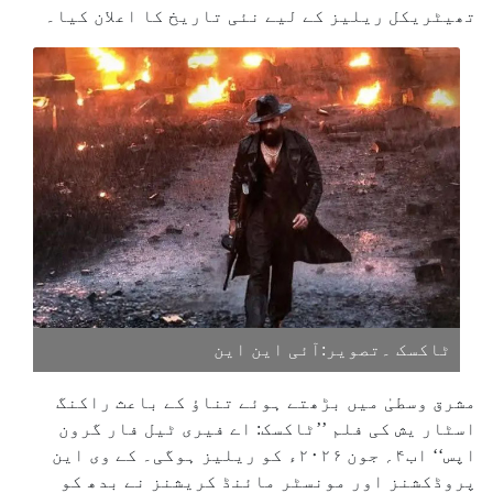
تھیٹریکل ریلیز کے لیے نئی تاریخ کا اعلان کیا۔
ٹاکسک ۔تصویر:آئی این این
مشرق وسطیٰ میں بڑھتے ہوئے تناؤ کے باعث راکنگ
اسٹار یش کی فلم ’’ٹاکسک: اے فیری ٹیل فار گرون
اپس‘‘ اب۴؍ جون ۲۰۲۶ء کو ریلیز ہوگی۔ کے وی این
پروڈکشنز اور مونسٹر مائنڈ کریشنز نے بدھ کو