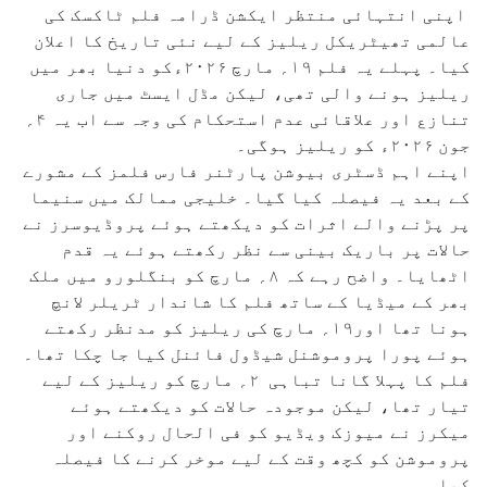
اپنی انتہائی منتظر ایکشن ڈرامہ فلم ٹاکسک کی
عالمی تھیٹریکل ریلیز کے لیے نئی تاریخ کا اعلان
کیا۔ پہلے یہ فلم ۱۹؍ مارچ ۲۰۲۶ءکو دنیا بھر میں
ریلیز ہونے والی تھی، لیکن مڈل ایسٹ میں جاری
تنازع اور علاقائی عدم استحکام کی وجہ سے اب یہ ۴؍
جون ۲۰۲۶ء کو ریلیز ہوگی۔
اپنے اہم ڈسٹری بیوشن پارٹنر فارس فلمز کے مشورے
کے بعد یہ فیصلہ کیا گیا۔ خلیجی ممالک میں سنیما
پر پڑنے والے اثرات کو دیکھتے ہوئے پروڈیوسرز نے
حالات پر باریک بینی سے نظر رکھتے ہوئے یہ قدم
اٹھایا۔ واضح رہے کہ ۸؍ مارچ کو بنگلورو میں ملک
بھر کے میڈیا کے ساتھ فلم کا شاندار ٹریلر لانچ
ہونا تھا اور۱۹؍ مارچ کی ریلیز کو مدنظر رکھتے
ہوئے پورا پروموشنل شیڈول فائنل کیا جا چکا تھا۔
فلم کا پہلا گانا تباہی ۲؍ مارچ کو ریلیز کے لیے
تیار تھا، لیکن موجودہ حالات کو دیکھتے ہوئے
میکرز نے میوزک ویڈیو کو فی الحال روکنے اور
پروموشن کو کچھ وقت کے لیے موخر کرنے کا فیصلہ
کیا۔