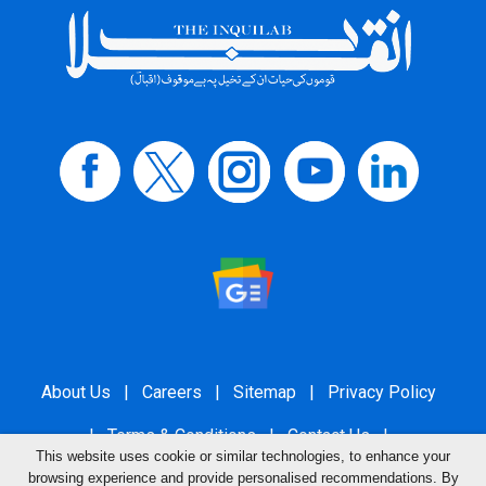
About Us
|
Careers
|
Sitemap
|
Privacy Policy
|
Terms & Conditions
|
Contact Us
|
This website uses cookie or similar technologies, to enhance your
Grievance Redressal
browsing experience and provide personalised recommendations. By