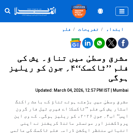
Togg
ابتداء
تفریحات
فلم
مشرق وسطیٰ میں تناؤ۔ یش کی
فلم ’’ٹاکسک‘‘۴؍ جون کو ریلیز
ہوگی
Updated: March 04, 2026, 12:57 PM IST | Mumbai
مشرق وسطیٰ میں بڑھتے ہوئے تناؤ کے باعث راکنگ
اسٹار یش کی فلم ’’ٹاکسک: اے فیری ٹیل فار گرون
اپس‘‘ اب۴؍ جون ۲۰۲۶ء کو ریلیز ہوگی۔ کے وی این
پروڈکشنز اور مونسٹر مائنڈ کریشنز نے اپنی
انتہائی منتظر ایکشن ڈرامہ فلم ٹاکسک کی عالمی