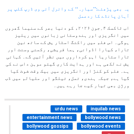
یہ بھی پڑھئے:’’سیارہ‘‘ کے وائرل آئی وی ڈرپ کلپ پر
آہان پانڈے کا ردعمل
اب ٹاکسک ۴؍جون ۲۰۲۶ء کو دنیا بھر کے سنیما گھروں
میں انگریزی اور ہندوستانی زبانوں میں ریلیز
ہوگی۔ اس فلم میں راکنگ اسٹار یش کے ساتھ نین
تارا، کیارا اڈوانی، ہما قریشی، رکمنی وسنت اور
تارا ستاریا اہم کرداروں میں نظر آئیں گے۔ کہانی
یش نے لکھی ہے اور ہدایت کاری گیتو موہن داس نے کی
ہے۔ فلم کو کنڑ اور انگریزی میں بیک وقت شوٹ کیا
گیا ہے، جبکہ ہندی، تمل، تیلگو اور ملیالم میں ڈب
ورژن بھی تیار کیے جا رہے ہیں۔
urdu news
inquilab news
entertainment news
bollywood news
bollywood gossips
bollywood events