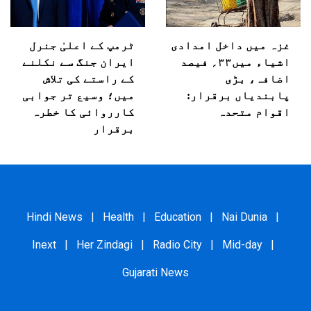
غزہ میں داخل امدادی
ٹرمپ کے اعلیٰ جنرل
اشیاء میں۳۳؍ فیصد
ایران جنگ سے نکلنے
اضافہ، بڑی
کے راستے کی تلاش
پابندیاں برقرار:
میں؛ وسیع تر جوابی
اقوام متحدہ
کارروائی کا خطرہ
برقرار
Hindi News
|
Health
|
Education
|
Nai Dunia
|
Inext
|
Her Zindagi
|
Radio City
|
Mid-day
|
Gujarati News