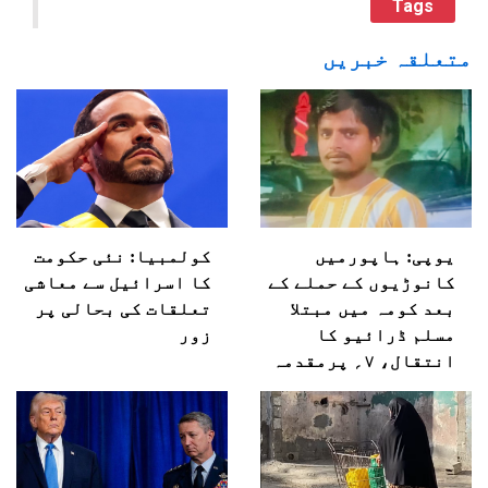
Tags
متعلقہ خبریں
یوپی: ہاپورمیں
کولمبیا: نئی حکومت
کانوڑیوں کے حملے کے
کا اسرائیل سے معاشی
بعد کومہ میں مبتلا
تعلقات کی بحالی پر
مسلم ڈرائیو کا
زور
انتقال، ۷؍ پرمقدمہ