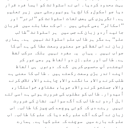
بہت محدود کردیا۔ اس نے اسٹوڈنٹ کو ایسا فرد قرار
دیا جو اسکول، کالج یا یونیورسٹی میں زیر تعلیم
ہے۔انگریزی کی بعض لغات اسٹوڈنٹ کو ’’لرنر‘‘ اور
’’اسکالر‘‘ بھی کہتی ہیں ۔ اس کے مقابلے میں قربان
جائیے اُردو زبان کے جس میں ہر اسٹوڈنٹ ’’طالب
علم‘‘ ہے مگر ہر طالب علم اسٹوڈنٹ نہیں ہے۔ ہماری
زبان نے اس لفظ کو جو معنوی وسعت عطا کی ہے اُس کا
جواب نہیں ۔ یہاں یہ مفرد نہیں بلکہ مرکب لفظ
ہے۔ طالب اور علم۔اِن دو الفاظ پر بھی غور کر
لیجئے، آپ محسوس کریں گے کہ دونوں ہی الفاظ
اپنے اندر بڑی وسعت رکھتے ہیں ۔ طالب کا معنی ہے
طلب کرنے والا، مانگنے والا، چاہنے والا، تلاش کرنے
والا، جستجو کرنے والا، جویا، مشتاق، خواستگار،
اُمیدوار۔ طالب کو مطلوب کی ضرورت ہوتی ہے اسی لئے
اہل اُردو نے طالب کے آگے سوالیہ نشان کی ضرورت
نہیں رہنے دی کہ کوئی پوچھے کس چیز کا طالب۔ اس
زبان نے اُس کے آگے علم رکھ دیا کہ علم کا طالب۔ اب
علم کے بارے میں سوچئے کہ علم کیا ہے۔ ہمارے