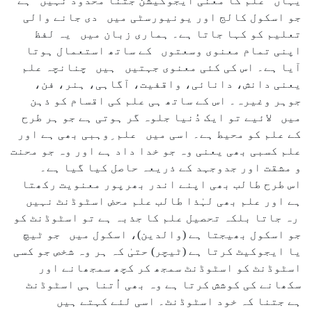
یہاں علم کا معنی ایجوکیشن جتنا محدود نہیں ہے
جو اسکول کالج اور یونیورسٹی میں دی جانے والی
تعلیم کو کہا جاتا ہے۔ ہماری زبان میں یہ لفظ
اپنی تمام معنوی وسعتوں کے ساتھ استعمال ہوتا
آیا ہے۔ اس کی کئی معنوی جہتیں ہیں چنانچہ علم
یعنی دانش، دانائی، واقفیت، آگاہی، ہنر، فن،
جوہر وغیرہ۔ اس کے ساتھ ہی علم کی اقسام کو ذہن
میں لائیے تو ایک دُنیا جلوہ گر ہوتی ہے جو ہر طرح
کے علم کو محیط ہے۔ اسی میں علم ِوہبی بھی ہے اور
علم کسبی بھی یعنی وہ جو خدا داد ہے اور وہ جو محنت
و مشقت اور جدوجہد کے ذریعہ حاصل کیا گیا ہے۔
اس طرح طالب بھی اپنے اندر بھرپور معنویت رکھتا
ہے اور علم بھی لہٰذا طالب علم محض اسٹوڈنٹ نہیں
رہ جاتا بلکہ تحصیل علم کا جذبہ ہے تو اسٹوڈنٹ کو
جو اسکول بھیجتا ہے (والدین)، اسکول میں جو ٹیچ
یا ایجوکیٹ کرتا ہے (ٹیچر) حتیٰ کہ ہر وہ شخص جو کسی
اسٹوڈنٹ کو اسٹوڈنٹ سمجھ کر کچھ سمجھانے اور
سکھانے کی کوشش کرتا ہے وہ بھی اُتنا ہی اسٹوڈنٹ
ہے جتنا کہ خود اسٹوڈنٹ۔ اسی لئے کہتے ہیں