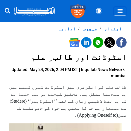
Togg
ابتداء
فیچرس
اداریہ
اسٹوڈنٹ اور طالب ِ علم
Updated: May 24, 2026, 2:04 PM IST |
Inquilab News Network |
mumbai
طالب علم کو انگریزی میں اسٹوڈنٹ کیوں کہتے ہیں
یہ سمجھنا مشکل ہے۔ تحقیق کیجئے تو پتہ چلتا ہے
کہ یہ لفظ لاطینی زبان کے لفظ ’’اسٹوڈیئر‘‘ (Studere)
سے مستعار ہے جس کا معنی ہے خود کو جھونکنے کا
عمل(Applying Oneself to)۔