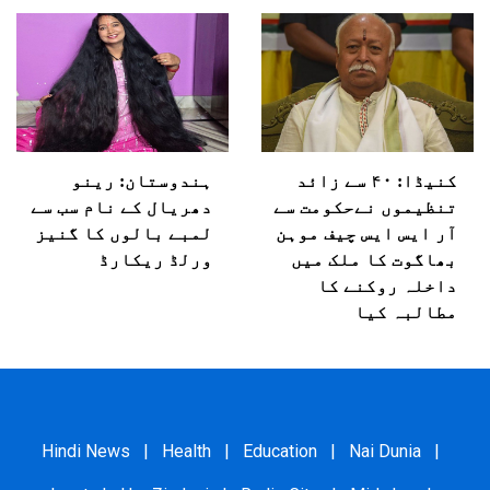
کنیڈا: ۴۰ سے زائد
ہندوستان: رینو
تنظیموں نےحکومت سے
دھریال کے نام سب سے
آر ایس ایس چیف موہن
لمبے بالوں کا گنیز
بھاگوت کا ملک میں
ورلڈ ریکارڈ
داخلہ روکنے کا
مطالبہ کیا
Hindi News
|
Health
|
Education
|
Nai Dunia
|