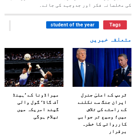
کی مخلصانہ فکر اور جدوجہد کی جائے۔
student of the year
Tags
متعلقہ خبریں
ٹرمپ کے اعلیٰ جنرل
میراڈونا کے ’ہینڈ
ایران جنگ سے نکلنے
آف گاڈ‘ گول والی
کے راستے کی تلاش
گیند امریکہ میں
میں؛ وسیع تر جوابی
نیلام ہوگی
کارروائی کا خطرہ
برقرار