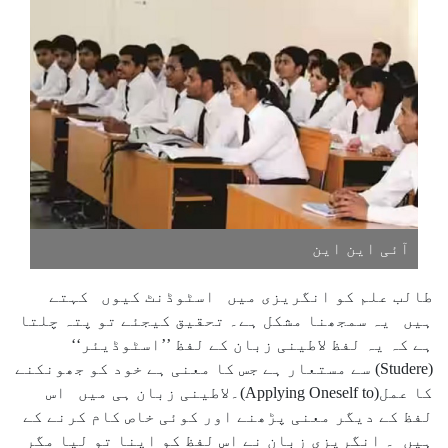
آئی این این
طالب علم کو انگریزی میں اسٹوڈنٹ کیوں کہتے
ہیں یہ سمجھنا مشکل ہے۔ تحقیق کیجئے تو پتہ چلتا
ہے کہ یہ لفظ لاطینی زبان کے لفظ ’’اسٹوڈیئر‘‘
(Studere) سے مستعار ہے جس کا معنی ہے خود کو جھونکنے
کا عمل(Applying Oneself to)۔لاطینی زبان ہی میں اس
لفظ کے دیگر معنی پڑھنے اور کوئی خاص کام کرنے کے
ہیں ۔ انگریزی زبان نے اس لفظ کو اپنا تو لیا مگر