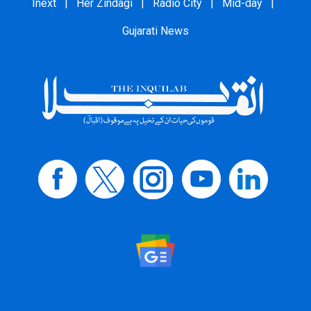
Inext
|
Her Zindagi
|
Radio City
|
Mid-day
|
Gujarati News