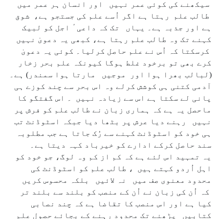
سیکھنے کی کوئی عمر نہیں اور انسان ہر عمر میں
طالب علم رہتا ہے اگر اُسے علم کی جستجو ہے، شوق
ہے اور جذبہ ہے۔ یہاں تک کہ داعی ٔ اجل کو لبیک
کہنے تک وہ طالب علم رہتا ہے، کبھی یہ دعویٰ نہیں
کرسکتا کہ اُس نے علم حاصل کرلیا۔ کوئی یہ دعویٰ
کرے بھی تو برخود غلط ہوگا کیونکہ علم بحر زخار
(لبالب بھرا ہوا اور موجیں مارتا ہوا سمندر) ہے۔
آدمی کتنی ہی کوشش کرلے وہ اس بحر سے چند کوزے ہی
پانی لے سکتا ہے اس سے زیادہ نہیں ۔ اس گفتگو کا
ماحصل یہ ہے کہ ہماری زبان نے طالب علم کو فرش پر
نہیں رہنے دیا عرش پر بٹھا دیا جبکہ اسٹوڈنٹ تب
ہی خود کو اسٹوڈنٹ کہنے سے رُک جاتا ہے جب مطلوبہ
سند حاصل کرکے ادارے کو خیرباد کہہ دیتا ہے۔
یہ تمہید اس لئے ہے کہ کم از کم وہ لوگ، جو خود کو
اہل اُردو کہتے ہیں ، طالب علم کو اسٹوڈنٹ کی
محدود معنوی صف میں نہ لائیں بلکہ محسوس کریں
کہ اُن کی زبان نے اُن کے منصب کو بلند سے بلند تر
کیا ہے اور اس منصب کا تقاضا ہے کہ چند نصابی
کتابیں پڑھنے تک محدود رہنے کے بجائے حصول علم