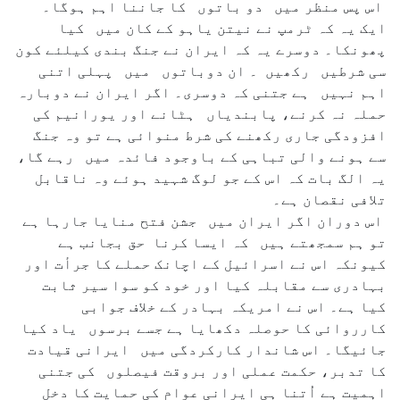
اس پس منظر میں دو باتوں کا جاننا اہم ہوگا۔
ایک یہ کہ ٹرمپ نے نیتن یاہو کے کان میں کیا
پھونکا۔ دوسرے یہ کہ ایران نے جنگ بندی کیلئے کون
سی شرطیں رکھیں ۔ ان دوباتوں میں پہلی اتنی
اہم نہیں ہے جتنی کہ دوسری۔ اگر ایران نے دوبارہ
حملہ نہ کرنے، پابندیاں ہٹانے اور یورانیم کی
افزودگی جاری رکھنے کی شرط منوائی ہے تو وہ جنگ
سے ہونے والی تباہی کے باوجود فائدہ میں رہے گا،
یہ الگ بات کہ اس کے جو لوگ شہید ہوئے وہ ناقابل
تلافی نقصان ہے۔
اس دوران اگر ایران میں جشن فتح منایا جارہا ہے
تو ہم سمجھتے ہیں کہ ایسا کرنا حق بجانب ہے
کیونکہ اس نے اسرائیل کے اچانک حملے کا جرأت اور
بہادری سے مقابلہ کیا اور خود کو سوا سیر ثابت
کیا ہے۔ اس نے امریکہ بہادر کے خلاف جوابی
کارروائی کا حوصلہ دکھایا ہے جسے برسوں یاد کیا
جائیگا۔ اس شاندار کارکردگی میں ایرانی قیادت
کا تدبر، حکمت عملی اور بروقت فیصلوں کی جتنی
اہمیت ہے اُتنا ہی ایرانی عوام کی حمایت کا دخل