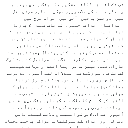
تب تک اندازہ لگانا مشکل ہے کہ جنگ بندی برقرار
رہے گی یا اس کی خلاف ورزی ہوگی۔ ہماری موٹی عقل
میں دو تین باتیں آتی ہیں جو اس طرح ہیں :
اسرائیل، ایرانی حملوں کی تاب نہیں لا پارہا
تھا۔ شاید اُس کے وہم و گمان میں بھی نہیں تھا کہ
ایران کے جوابی حملے اتنے شدید اور تباہ کن ہوں
گے۔ نیتن یاہو پر داخلی حالات کا کافی دباؤ پہلے
سے تھا۔ حماس کی قید سے کئی یرغمال چھوٹ نہیں سکے
ہیں ۔ غزہ میں یکطرفہ جنگ سے اسرائیل کے بہت لوگ
ناراض تھے۔ نیتن یاہو اپنا اقتدار بچانے کیلئے
کب تک غزہ کو رگیدتے رہتے؟ اس لئے اُنہوں نے پونے
دو سال جاری رہنے والی غزہ جنگ کو چھوڑ کر نیا
محاذ کھول دیا مگر یہ داؤ اُلٹا پڑ گیا۔ ایران کے
جوابی حملوں سے پریشان نتین یاہو نے ٹرمپ سے
التجا کی کہ اُن کا ملک مدد کرے اور جنگ میں شامل
ہوجائے۔ ٹرمپ پر یہودی لابی کا دباؤ یقیناً تھا۔
اُنہوں نے اس لابی کو اطمینان دلانے کیلئے ہامی
بھرلی اور ایران کے نیوکلیائی مراکز پرچند محتاط
حملے کئے۔ ممکن ہے اُن کا منصوبہ رہا ہو کہ اِدھر