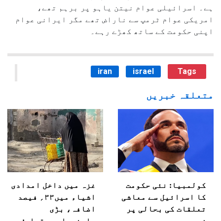
ہے۔ اسرائیلی عوام نیتن یاہو پر برہم تھے،
امریکی عوام ٹرمپ سے ناراض تھے مگر ایرانی عوام
اپنی حکومت کے ساتھ کھڑے رہے۔
iran
israel
Tags
متعلقہ خبریں
کولمبیا: نئی حکومت
غزہ میں داخل امدادی
کا اسرائیل سے معاشی
اشیاء میں۳۳؍ فیصد
تعلقات کی بحالی پر
اضافہ، بڑی
زور
پابندیاں برقرار: