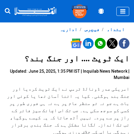
Togg
ابتداء
فیچرس
اداریہ
ایک ٹویٹ .... اور جنگ بند؟
Updated: June 25, 2025, 1:35 PM IST |
Inquilab News Network |
Mumbai
امریکی صدر ڈونالڈ ٹرمپ نے ایک ٹویٹ کردیا اور
جنگ بند ہوگئی۔ کیا یہ اتنا آسان تھا یا کوئی اور
بات ہے جو نہ تو منظر عام پر ہے نہ ہی فوری طور پر
کسی کو سوجھ سکی ہے۔ جب تک اس اچانک سیز فائر کے
راز پر سے پردہ نہیں اُٹھ جاتا کہ یہ کیسے ہوگیا،
تب تک اندازہ لگانا مشکل ہے کہ جنگ بندی برقرار
رہے گی یا اس کی خلاف ورزی ہوگی۔