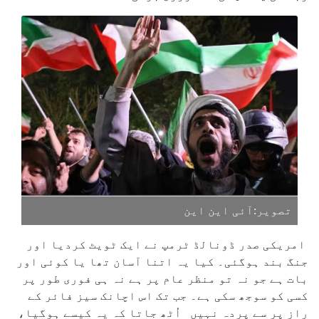
تصویر:آئی این این
امریکی صدر ڈونالڈ ٹرمپ نے ایک ٹویٹ کردیا اور
جنگ بند ہوگئی۔ کیا یہ اتنا آسان تھا یا کوئی اور
بات ہے جو نہ تو منظر عام پر ہے نہ ہی فوری طور پر
کسی کو سوجھ سکی ہے۔ جب تک اس اچانک سیز فائر کے
راز پر سے پردہ نہیں اُٹھ جاتا کہ یہ کیسے ہوگیا،