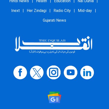
Hindi News
|
Health
|
Education
|
Nai Dunia
|
Inext
|
Her Zindagi
|
Radio City
|
Mid-day
|
Gujarati News