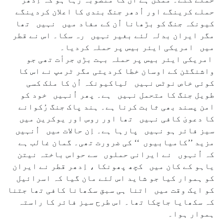
حملے کرینگے اور اُدھر جنگ بندی کا اعلان کردینگے
کیونکہ جنگ کو بڑھانا اُن کے مفاد میں نہیں تھا
مگر ایران بدلہ لئے بغیر نہیں رہ سکا۔ اس نے قطر
میں امریکی ایئر بیس پر حملہ کردیا۔
امریکی ایئر بیس پر حملہ بہت بڑی جرأت تھی جو
واشنگٹن کے اوسان خطا کردیتی مگر ٹرمپ نے اس کا
کوئی خاص نوٹس نہیں لیاکیونکہ اُن کا ملک کسی
طویل جنگ کا متحمل نہیں ہے۔ پھر اُنہیں خود کو
امن پسند بھی ثابت کرنا ہے۔ ہند پاک جنگ رُکوانے
کا دعویٰ کافی نہیں تھا اور روس اور یوکرین میں
سیز فائر ہو نہیں پارہا ہے۔ اِن حالات میں اُنہیں
مزید ’’کامیابیوں ‘‘ کی ضرورت تھی۔ گمان غالب ہے
کہ اُنہوں نے ایرانی حملوں سے حواس باختہ نیتن
یاہو کے کان میں کچھ پھونکا ، اِدھر قطر نے ایران
کو ہموار کیا جو شاید اس لئے مان گیا کہ اسرائیل
کو ایک وقت میں اتنا ہی سبق سکھانا کافی تھا جتنا
کہ سکھایا جاچکا تھا۔ اس طرح سیز فائر کا راستہ
ہموار ہوا۔