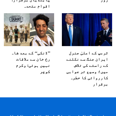
اقوام متحدہ
ٹرمپ کے اعلیٰ جنرل
’’ڈنکی‘‘ کے بعد شاہ
ایران جنگ سے نکلنے
رخ خان سے ملاقات
کے راستے کی تلاش
نہیں ہوئی: وکرم
میں؛ وسیع تر جوابی
کوچر
کارروائی کا خطرہ
برقرار