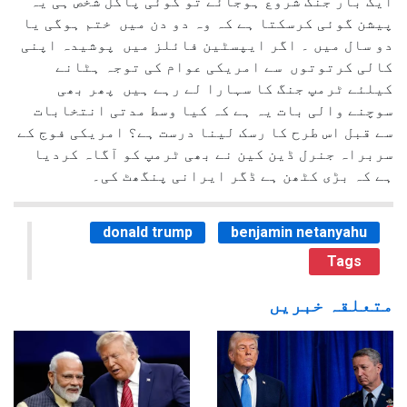
ایک بار جنگ شروع ہوجائے تو کوئی پاگل شخص ہی یہ
پیشن گوئی کرسکتا ہے کہ وہ دو دن میں ختم ہوگی یا
دو سال میں ۔ اگر ایپسٹین فائلز میں پوشیدہ اپنی
کالی کرتوتوں سے امریکی عوام کی توجہ ہٹانے
کیلئے ٹرمپ جنگ کا سہارا لے رہے ہیں پھر بھی
سوچنے والی بات یہ ہے کہ کیا وسط مدتی انتخابات
سے قبل اس طرح کا رسک لینا درست ہے؟ امریکی فوج کے
سربراہ جنرل ڈین کین نے بھی ٹرمپ کو آگاہ کردیا
ہے کہ بڑی کٹھن ہے ڈگر ایرانی پنگھٹ کی۔
donald trump
benjamin netanyahu
Tags
متعلقہ خبریں