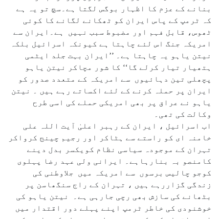
بنانے کے عزم کا اظہار بوگس لگتا ہے۔سچ تو یہ ہے
کہ ٹرمپ کے پاس ایران کو ٹھکانے لگانے کا کوئی
ٹھوس، قابل فہم اور مضبوط سبب نہیں ہے۔ایران سے
امریکہ جنگ اس لئے چاہتا ہے کیونکہ اسرائیل بلکہ
نیتن یاہو یہ چاہتا ہے۔ ’’ایران بہت جلد ایٹمی
ہتھیار تیار کرلے گا‘‘ کا شور مچاکر نیتن یاہو
پچھلی تین دہائیوں سے امریکہ کے متعدد صدور کو
ایران پر حملہ کرنے کے لئے اکساتے رہے ہیں ۔ نیتن
یاہو نے عراق پر بھی امریکی حملے کی اسی طرح
وکالت کی تھی۔
اب اسرائیل ، ایران کے رہبر اعلیٰ آیت اللہ علی
خامنہ ای کو راستے سے ہٹاکر اور رجیم چینج کرواکر
تہران کے موجودہ سیاسی نظام کویکسر بدل دینے
کامنصو بہ بنارہاہے۔ ایرانی ولی عہد رضا پہلوی
کوجو چالیس برسوں سے امریکہ میں جلاوطنی کی
زندگی گزاررہے ہیں ، تہران کے راج سنگھاسن پر
بٹھانے کی سازش بھی رچی جارہی ہے۔ نیتن یاہو کی
خوشنودی کی خاطر ٹرمپ اپنے پہلے دور اقتدار میں