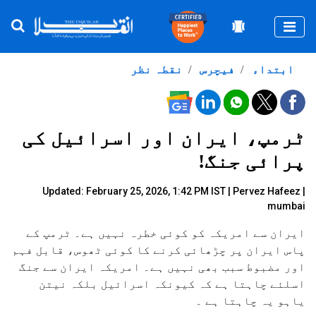
Togg
ابتداء
فیچرس
نقطہ نظر
ٹرمپ، ایران اور اسرائیل کی
پرائی جنگ!
Updated: February 25, 2026, 1:42 PM IST |
Pervez Hafeez |
mumbai
ایران سے امریکہ کو کوئی خطرہ نہیں ہے۔ ٹرمپ کے
پاس ایران پر چڑھائی کرنے کا کوئی ٹھوس، قابل فہم
اور مضبوط سبب بھی نہیں ہے۔ امریکہ ایران سے جنگ
اسلئے چاہتا ہے کہ کیونکہ اسرائیل بلکہ نیتن
یاہو یہ چاہتا ہے ۔