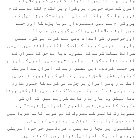
جا پہنچے۔ انہوں نے ڈونالڈ ٹرمپ کو ورغلایا کہ
ایرن کے صرف جوہری پروگرام پر لگام لگانے سے کام
نہیں چلے گا بلکہ اسے اپنے بیلسٹک میزائیل کے
پروگرام سے بھی دستبردار ہونا پڑے گا اور خطے
میں اپنے علاقائی پراکسی گروہوں حزب اللہ
اورحوثیوں کی امداد بھی بند کرنا ہو گی۔ نیتن
یاہو نے ٹرمپ کو مذاکرات کے اگلے راؤنڈ میں ایسی
شرائط مسلط کرنے کا مشورہ دیا ہے جن کاتہران کے
لئے ماننا ممکن نہ ہواور نتیجے میں امریکہ ایران
پر حملہ کردے۔ ذہن نشیں رہے کہ ایران سے امریکہ
کوکوئی خطرہ لاحق نہیں ہے۔ اس کے باوجود ٹرمپ پر
ایک بار پھر ایران پر چڑھائی کرنے کا جنون طاری
ہے۔ٹرمپ نے ’’امریکہ فرسٹ‘‘کے نعرے پر الیکشن جیتا
تھا لیکن وہ بار بار ثابت کررہے ہیں کہ ان کی
حکومت کا حقیقی نصب العین ’’ اسرائیل فرسٹ‘‘ ہے۔
نیویارک ٹائمز کے معروف کالم نویس ٹامس فریڈ مین
نے دعویٰ کیا ہے کہ نیتن یاہو ٹرمپ کو اپنی
انگلیوں پر نچا رہے ہیں ۔ فریڈمین جو خود امریکی
یہودی اور پکے اسرائیل نواز ہیں لکھتے ہیں