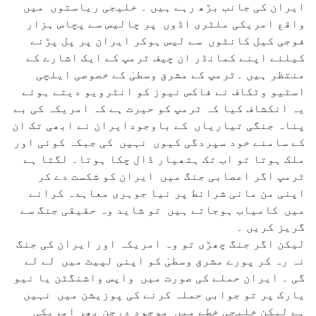
ایران کی جانب بڑھ رہے ہیں ۔ خلیجی ریاستوں میں
واقع امریکی ملٹری اڈوں پر چالیس سے پچاس ہزار
فوجی کیل کانٹوں سے لیس ہوکر ایران پر پل پڑنے
کیلئے اپنے کمانڈر ان چیف ٹرمپ کے ایک اشارے کے
منتظر ہیں ۔ٹرمپ کے مشرق وسطیٰ کے خصوصی ایلچی
اسٹیو وٹکاف نے فاکس نیوز کو انٹرویو دیتے ہوئے
یہ انکشاف کیا کہ ٹرمپ کو حیرت ہے کہ امریکہ کی بے
پناہ جنگی تیاریاں کے باوجودایران نے ابھی تک ان
کے سامنے خود سپردگی کیوں نہیں کی جبکہ کوئی اور
ملک ہوتا تو اب تک ہتھیار ڈال چکا ہوتا۔ لگتا ہے
ٹرمپ اگر اعصابی جنگ میں ایران کو شکست دے کر
اپنی من مانی شرائط پر نیا جوہری معاہدہ کرانے
میں کامیاب ہوجاتے ہیں تو شاید وہ حقیقی جنگ سے
گریز کریں ۔
لیکن اگر جنگ چھڑی تو وہ امریکہ اور ایران کی جنگ
نہ رہ کر پورے مشرق وسطیٰ کو اپنی لپیٹ میں لے لے
گی ۔ ایران حملے کی صورت میں واپس واشنگٹن یا نیو
یارک پر تو جوابی حملہ کرنے کی پوزیشن میں نہیں
ہے لیکن خلیجی خطے میں موجود درجن بھر امریکی