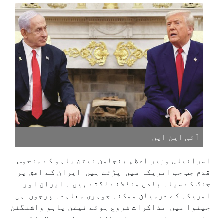
آئی این این
اسرائیلی وزیر اعظم بنجامن نیتن یاہو کے منحوس
قدم جب جب امریکہ میں پڑتے ہیں ایران کے افق پر
جنگ کے سیاہ بادل منڈلانے لگتے ہیں ۔ ایران اور
امریکہ کے درمیان ممکنہ جوہری معاہدہ پرجوں ہی
جینوا میں مذاکرات شروع ہوئے نیتن یاہو واشنگٹن