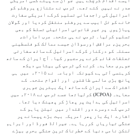
ایسے اقدام کرچکے ہیں جو ان سے پہلے کسی امریکی
صدر نے نہیں کئے تھے۔ ٹرمپ نے متنازع یروشلم کو
اسرائیل کی راجدھانی تسلیم کرکے امریکی سفارت
خانے کو تل ابیب سے یروشلم منتقل کردیا اور گولان
پہاڑیوں پر غیر قانونی اسرائیلی تسلط کو بھی
تسلیم کرلیا۔ ٹرمپ نے ہی متحدہ عرب امارات،
بحرین، مراقش اورسوڈان جیسے ممالک کو فلسطینی
مسئلہ کو درکنار کرکے اسرائیل کے ساتھ سفارتی
تعلقات قائم کرنے پرمجبور کیا۔ آج ایران کے ساتھ
جوہری معاہدہ کرنے کی ٹرمپ کی بیتابی دیکھ
کرہنسی آتی ہے کیونکہ اوبامہ نے ۲۰۱۵ء میں ہی
پانچ بڑی عالمی طاقتوں اور اقوام متحدہ کے
اشتراک سے ایران کے ساتھ ایک بہترین جوہری
معاہدہ (JCPOA) کرلیاتھا جسے ٹرمپ نے ۲۰۱۸ء میں
اسرائیل کی ہدایت پر پھاڑ کر پھینک دیا تھا۔
ٹرمپ کے دوسرے دور اقتدار میں نیتن یاہو کے
اشارے ایک بار پھر امریکہ بہت بڑے پیمانے پر
جنگی تیاریاں کررہا ہے۔ جیرالڈ فورڈ اور ابراہم
لنکن نامی دنیا کے خطرناک ترین جنگی بحری بیڑے