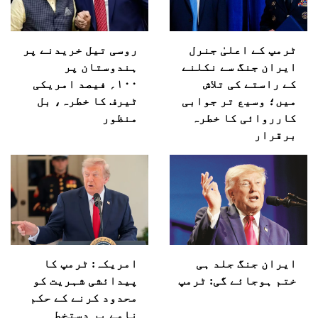
ٹرمپ کے اعلیٰ جنرل
روسی تیل خریدنے پر
ایران جنگ سے نکلنے
ہندوستان پر
کے راستے کی تلاش
۱۰۰؍ فیصد امریکی
میں؛ وسیع تر جوابی
ٹیرف کا خطرہ، بل
کارروائی کا خطرہ
منظور
برقرار
ایران جنگ جلد ہی
امریکہ: ٹرمپ کا
ختم ہوجائے گی: ٹرمپ
پیدائشی شہریت کو
محدود کرنے کے حکم
نامے پر دستخط