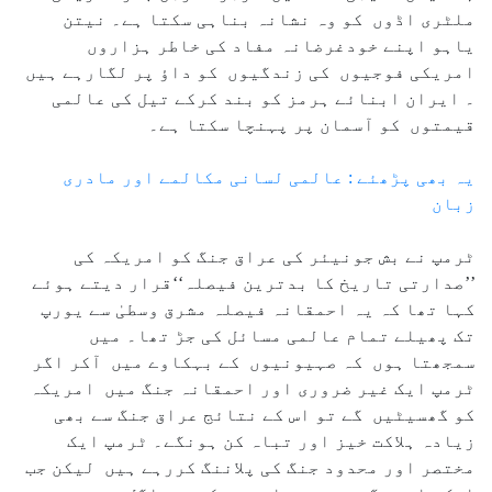
ملٹری اڈوں کو وہ نشانہ بناہی سکتا ہے۔ نیتن
یاہو اپنے خودغرضانہ مفاد کی خاطر ہزاروں
امریکی فوجیوں کی زندگیوں کو داؤ پر لگارہے ہیں
۔ ایران ابنائے ہرمز کو بند کرکے تیل کی عالمی
قیمتوں کو آسمان پر پہنچا سکتا ہے۔
یہ بھی پڑھئے : عالمی لسانی مکالمے اور مادری
زبان
ٹرمپ نے بش جونیئر کی عراق جنگ کو امریکہ کی
’’صدارتی تاریخ کا بدترین فیصلہ‘‘قرار دیتے ہوئے
کہا تھا کہ یہ احمقانہ فیصلہ مشرق وسطیٰ سے یورپ
تک پھیلے تمام عالمی مسائل کی جڑ تھا۔ میں
سمجھتا ہوں کہ صہیونیوں کے بہکاوے میں آکر اگر
ٹرمپ ایک غیر ضروری اور احمقانہ جنگ میں امریکہ
کو گھسیٹیں گے تو اس کے نتائج عراق جنگ سے بھی
زیادہ ہلاکت خیز اور تباہ کن ہونگے۔ ٹرمپ ایک
مختصر اور محدود جنگ کی پلاننگ کررہے ہیں لیکن جب