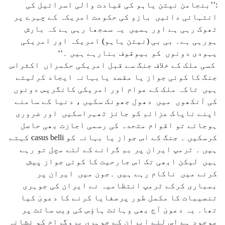
:’’بنجامن نیتن یاہو کی قیادت والی اسرائیل کی
انتہائی دائیں بازو کی حکومت امریکہ کے چہرے پر
تھوک رہی ہے اور ہمیں یہ سمجھا رہی ہے کہ بارش
ہورہی ہے۔ بی بی (نیتن یاہو) امریکہ اور امریکی
یہودی دونوں کو بیوقوف بنارہے ہیں ۔‘‘
کسی ملک کے خلاف جنگ سے قبل امریکی حکمراں اکثراس
جنگ کا کوئی جواز یا مقصد یابہانہ ایجاد کرلیتے
ہیں تاکہ ملک کے عوام اور امریکی کانگریس دونوں
کی آنکھوں میں دھول جھونک سکیں ، دنیا کے سامنے
اپنے ناپاک عزائم کو جائز ٹھہراسکیں اور ضروری
ہوجائے تو اقوام متحدہ کی رسمی اجازت بھی حاصل
کرسکیں ۔ جنگ کے اس جواز یا بہانہ کو casus belli کہتے
ہیں ۔ ٹرمپ ایران پر بم گرانے کے لئے مچل تو رہے
ہیں لیکن ابھی تک اس جارحیت کا کوئی جواز پیش
کرنے میں ناکام رہے ہیں ۔جون میں ایران پر
بمباری کرکے ٹرمپ انتظامیہ نے ایران کی جوہری
تنصیبات کا مکمل طور پرصفایا کرنے کا دعویٰ کیا
تھا۔ یہ دعویٰ آج بھی وہائٹ ہاؤس کی ویب سائٹ پر
موجود ہے اس لئے ایران کے جوہری پروگرام کو نشانہ