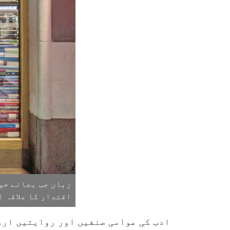
زبان جب بجائے خو
اقتدار کا علاقہ ا
ادب کی عوامی صنفیں اور روایتیں ارد