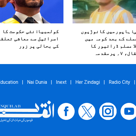
: ہاپورمیں کانوڑیوں
کولمبیا: نئی حکومت کا
ملے کے بعد کومہ میں
اسرائیل سے معاشی تعلقا
ا مسلم ڈرائیور کا
کی بحالی پر زور
۷؍ پرمقدمہ
ducation
|
Nai Dunia
|
Inext
|
Her Zindagi
|
Radio City
|