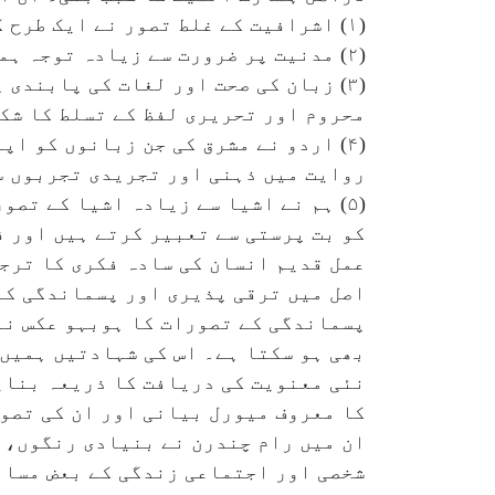
(۱) اشرافیت کے غلط تصور نے ایک طرح کی لسانی تنگ نظری اور صنوبری کو راہ دی ہے۔
(۲) مدنیت پر ضرورت سے زیادہ توجہ ہمارے تجربوں کی تحدید اور تخصیص پر منتج ہوئی۔
محروم اور تحریری لفظ کے تسلط کا شک
(۴) اردو نے مشرق کی جن زبانوں کو ا
روایت میں ذہنی اور تجریدی تجربوں س
(۵) ہم نے اشیا سے زیادہ اشیا کے تص
کو بت پرستی سے تعبیر کرتے ہیں اور ف
عمل قدیم انسان کی سادہ فکری کا ترج
اصل میں ترقی پذیری اور پسماندگی کے
پسماندگی کے تصورات کا ہوبہو عکس نہ
بھی ہو سکتا ہے۔ اس کی شہادتیں ہمیں 
نئی معنویت کی دریافت کا ذریعہ بنایا
کا معروف میورل بیانی اور ان کی تصویر
ان میں رام چندرن نے بنیادی رنگوں، م
شخصی اور اجتماعی زندگی کے بعض مسائل