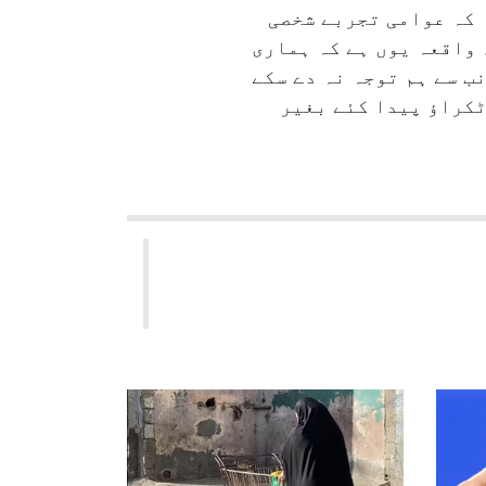
 کہ عوامی تجربے شخصی
 واقعہ یوں ہے کہ ہماری
ب سے ہم توجہ نہ دے سکے
کراؤ پیدا کئے بغیر