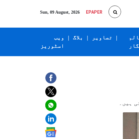
EPAPER
Sun, 09 August, 2026
الم
|
تصاویر
|
بلاگ
|
ویب
گار
اسٹوریز
ی ہیں۔