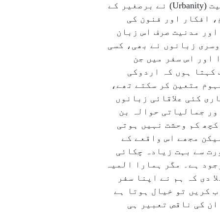
جواب جتنا واضح ہے اور اتنا ہی افسوسناک بھی۔ اردو کی اشرافیت (Sophistication) اور مدنیت (Urbanity) نے برصغیر کے
، افکار اور فنون کی
اور مدنیت صرف اس زبان
وسری زبانوں نے بھی، کسی
 اور اس سفر میں جن
 کہتا ہوں کہ اردوکی
فہوم متعین کر سکتے تھے،
ری کئی علاقائی زبانوں
اور جمالیاتی حوالہ بن
 کچھ کم وحشت نہیں ہوتی
یکن مجھے اس واقعے کے
رت سے بہت زیادہ چکائی
جود ہے۔ مگر ہمارا المیہ
ا دی کہ ہم نے اپنا سفر
ب کریں تو خیال ہوتا ہے
ان کی ناقص تعبیر ہی