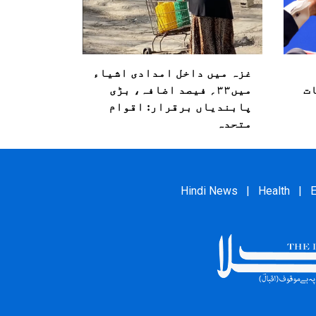
غزہ میں داخل امدادی اشیاء
ت
میں۳۳؍ فیصد اضافہ، بڑی
پابندیاں برقرار: اقوام
متحدہ
Hindi News
|
Health
|
E