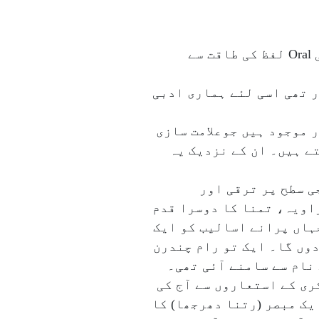
(۳) زبان کی صحت اور لغات کی پابندی پر غیرمتوازن اصرار کی وجہ سے ہماری روایت حکائی Oral لفظ کی طاقت سے
ر تھی اسی لئے ہماری ادبی
ر موجود ہیں جوعلامت سازی
ے ہیں۔ ان کے نزدیک یہ
ی سطح پر ترقی اور
اویہ، تمنا کا دوسرا قدم
ہاں پرانے اسالیب کو ایک
وں گا۔ ایک تو رام چندرن
نام سے سامنے آئی تھی۔
ی کے استعاروں سے آج کی
یک مبصر (رتنا دھرجھا) کا