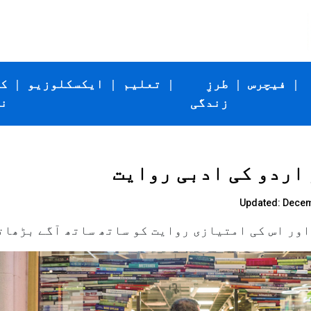
|
فیچرس
|
طرزِ
|
تعلیم
|
ایکسکلوزیو
|
ک
زندگی
ن
 اردو کی ادبی روایت
Updated: Decemb
ور اس کی امتیازی روایت کو ساتھ ساتھ آگے بڑھات