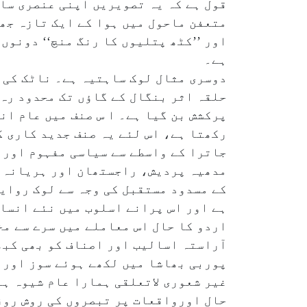
قول ہے کہ یہ تصویریں اپنی عنصری سادگ
متعفن ماحول میں ہوا کے ایک تازہ جھو
اور ’’کٹھ پتلیوں کا رنگ منچ‘‘ دونوں
ہے۔
دوسری مثال لوک ساہتیہ ہے۔ ناٹک کی ع
حلقہ اثر بنگال کے گاؤں تک محدود رہ
پرکشش بن گیا ہے۔ ا س صنف میں عام ان
رکھتا ہے، اس لئے یہ صنف جدید کاری 
جاترا کے واسطے سے سیاسی مفہوم اور 
مدھیہ پردیش، راجستھان اور ہریانہ م
کے مسدود مستقبل کی وجہ سے لوک روای
ہے اور اس پرانے اسلوب میں نئے انسا
اردو کا حال اس معاملے میں سرے سے مخ
آراستہ اسالیب اور اصناف کو بھی کب
پوربی بھاشا میں لکھے ہوئے سوز اورن
غیر شعوری لاتعلقی ہمارا عام شیوہ ہ
حال اورواقعات پر تبصروں کی روش روز