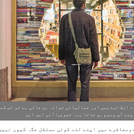
د ایک تہذیبی اور جمالیاتی حوالہ بن جاتی ہے تو اس کے
پنے آپ وسیع ہو جاتا ہے۔ تصویر: آئی این این
ومعاشرے میں اپنے لئے کوئی مستقل جگہ کیوں نہیں 