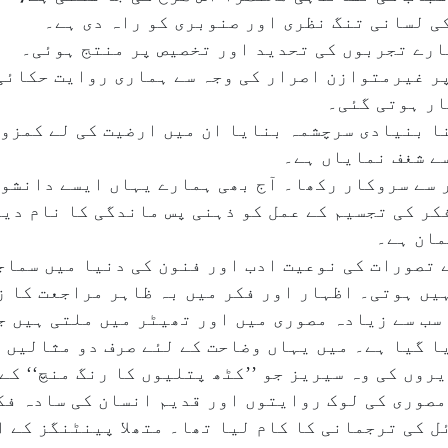
ار ہوتی گئی۔
پنا بنیادی سرچشمہ بنایا ان میں ارضیت کی لے کمزو
ے شغف نمایاں ہے۔
ور سے سروکار رکھا۔ آج بھی ہمارے یہاں ایسے دانشو
کر کی تجسیم کے عمل کو ذہنی پس ماندگی کا نام دیت
مان ہے۔
 تصورات کی نوعیت ادب اور فنون کی دنیا میں سماج
یں ہوتی۔ اظہار اور فکر میں بہ ظاہر مراجعت کا ز
سب سے زیادہ مصوری میں اور تھیٹر میں ملتی ہیں ج
 گیا ہے۔ میں یہاں وضاحت کے لئے صرف دو مثالیں د
وں کی وہ سیریز جو ’’کٹھ پتلیوں کا رنگ منچ‘‘ کے 
صوری کی لوک روایتوں اور قدیم انسان کی سادہ فکر
 کی ترجمانی کا کام لیا تھا۔ متھلا پینٹنگز کے ا