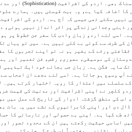
 کا اضافہ کیا ہے، وہ بہت قیمتی ہیں۔ ہمارے علوم
 نہیں سکتی تھی جیسی کہ آج ہے۔ اردو کی اشرافیت 
ر ذہنی وجدانی زندگی پر اثر انداز نہیں ہوئی، د
ے۔ اسی لئے اردو زبان وادب کا سفر جن خطوط پر ہوا
 کی طرف سے کوئی بے کلی نہیں ہے۔ میں تو یہاں تک
 ثقافتی ورثے کے بغیر ہم نہ تو اپنے تجربوں کا م
دوستان کی موسیقی، مصوری، رقص، فن تعمیر اور ہما
 تک سایہ فگن ہے۔ زبان جب بجائے خود ایک تہذیبی 
ے آپ وسیع ہو جاتا ہے۔ اسی لئے مجھے ان اصحاب سے
کے سلسلے میں اعتذار کا رویہ اختیار کرتے ہیں۔ ل
ردو کلچر نے اپنی اشرافیت اور مدنیت کی قیمت ضرو
 اس کی منطق گزشتہ ادوار کی تاریخ کے عمل میں مو
ڈال دی اور اپنی کامرانیوں کے نشے میں یہ بات بھل
تھ طے کیا ہے۔ اپنی بے حصولی اور نارسائی کا حسا
یں اساسی حیثیت رکھتے ہیں ان کے محدود تصور اور 
باب کی نشاندہی مختصراً اس طرح کی جا سکتی ہے،