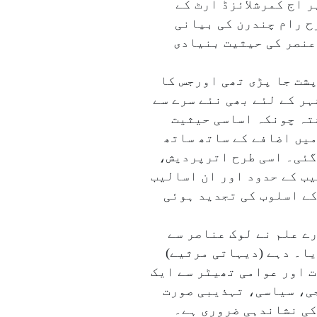
آج کمرشلائزڈ آرٹ کے
ح رام چندرن کی بیانی
 عنصر کی حیثیت بنیادی
پشت جا پڑی تھی اورجس کا
ہر کے لئے بھی نئے سرے سے
شتہ چونکہ اساسی حیثیت
میں اضافے کے ساتھ ساتھ
گئی۔ اسی طرح اترپردیش،
ب کے حدود اور ان اسالیب
کے اسلوب کی تجدید ہوئی
ے علم نے لوک عناصر سے
ا۔ دہے (دیہاتی مرثیے)
 اور عوامی تھیٹر سے ایک
جی، سیاسی، تہذیبی صورت
کی نشاندہی ضروری ہے۔