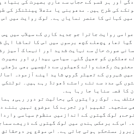
ی اور ہر قسم کے حجاب سے عاری بصیرت کی بنیاد پر 
نکے کی طرح ہیں۔ مدھوبنی یا متھلا پینٹنگز کی طر
 میں کہانی کا عنصر نمایاں ہے۔ لوک روایت میں اس
وامی روایت جاترا جو جدید کاری کے سیلاب میں پس 
 گیا تھا، پچھلے کچھ برسوں میں اس کا تماشا اہل ش
سانی صورت حال سے نہایت شدید اور انہماک آمیز ر
کے جھٹکوں کو جھیل گئی۔ سیاسی بیداری اور بصیرت 
معنویت رکھنے والے کھیلوں سے دلچسپی بھی بڑھتی 
یں شہروں کے تھیٹر گروپ شاید اپنے آزمودہ اسالی
توں کی مدد سے نئے راستے ڈھونڈ رہے ہیں۔ نوٹنکی 
ن کا قصہ سنایا جا رہا ہے۔
تلف ہے۔ لوک روایتوں کی بحالیت تو دور رہی، ہمار
ھی سنجیدہ تفہیم اور تجربے کا موضوع نہیں بننے دی
وحے، لوک گیتوں کے اندازمیں منظوم سیاسی واردات
ے۔ اس کے برعکس ہندی میں لوک گیتوں کے ذریعے سما
بروز مستحکم ہوتی جاتی ہے۔ اس موقع پر دوحقائق 