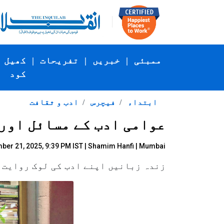
ممبئی
|
خبریں
|
تفریحات
|
کھیل
کود
ابتداء
فیچرس
ادب و ثقافت
عوامی ادب کے مسائل اور
er 21, 2025, 9:39 PM IST |
Shamim Hanfi | Mumbai
زندہ زبانیں اپنے ادب کی لوک روایت ا