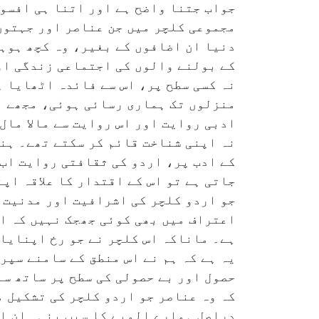
مجموعی کلچر میں جن عناصر اور جہتوں
دنیا ان اضافوں کے بغیر، وہ کچھ ہوہی
کے بولنے والوں کی اجتماعی زندگی او
نہ کسی سطح پر، اس سے فائدہ اٹھایا ہ
منزلوں تک ہماری رسائی ہوئی، مجھے ان
ادبی روایت اور اس روایت سے مالا مال
نہ اپنی شناخت قائم کر سکتے تھے۔ ہن
کے ادب پر، اردو کی ثقافتی روایت اب
جاتی ہے تو اس کے اقتدار کا علاقہ اپن
جو اردو کلچر کی اشرافیت اور مدنیت 
اعتراف میں بھی کوئی جھجک نہیں کہ ا
ہے۔ ماناکہ اس کلچر نے جو رخ اپنایا،
یہ ہے کہ ہم نے اس منطق کے سامنے سپر 
حصول اور بے حصولی کی سطح پر ساتھ سا
کہ وہ عناصر جو اردو کلچر کی تشکیل م
دراصل ہمارے المیے کا سبب بنی۔ ان اس