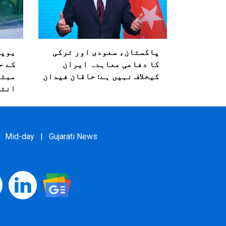
پاکستان، سعودی اور ترکی
یوپی
کا دفاعی معاہدہ ایران
کے ح
کیخلاف نہیں ہے: خاقان فیدان
مبتل
انتقال، 
Mid-day
|
Gujarati News