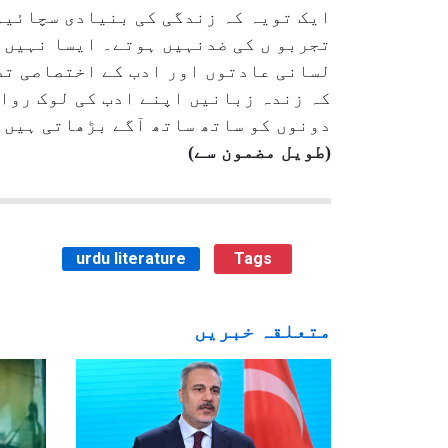
ایک تویہ کہ زندگی کی بنیادی سچائیو
تجربو ں کی ضدنہیں ہوتے۔ ایسا نہیں ک
لسانی عادتوں اور ادب کے اختصاصی تصو
کہ زندہ زبانیں اپنے ادب کی لوک روای
دونوں کو ساتھ ساتھ آگے بڑھاتی ہیں
(طویل مضمون سے)
urdu literature
Tags
متعلقہ خبریں