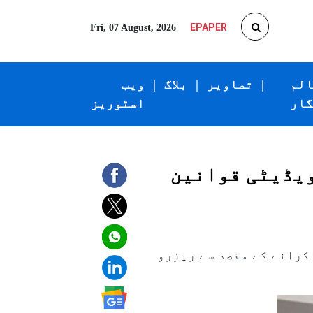
EPAPER
Fri, 07 August, 2026
الم
|
تصاویر
|
بلاگ
|
ویب
گار
اسٹوریز
کویڈیٹی قوانین
کرانے کے مقصد سے ریزرو