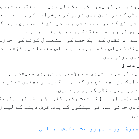
وئی طلب کو پورا کرنے کے لیے زیادہ فنڈز دستیاب 
یڈیٹی کے قوانین میں نرمی کی درخواست کی ہے۔ یہ م
ذرائع کے حوالے سے دی ہے۔ ذرائع کے مطابق، بینکو
جس کی وجہ سے فنڈنگ پر دباؤ بنا ہوا ہے۔
ی سے اس نقدی کے ایک حصے کو استعمال کرنے کی اجاز
ینک کے پاس رکھنی ہوتی ہے۔ اس معاملے پر گزشتہ دو
تیں ہوئی ہیں۔
 دباؤ
نیا کی سب سے تیزی سے بڑھتی ہوئی بڑی معیشت، ہند
 ایک بڑا چیلنج بن گیا ہے۔ گھریلو بچتیں شیئر با
ے روایتی فنڈز کم ہو رہے ہیں۔
 (سی آر آر ) کے تحت رکھی گئی بڑی رقم کو لیکوی
ت دی جاتی ہے، تو بینکوں کے پاس قرض دینے کے لیے 
گی۔
ضبوط اور قدیم روایت : مکیش امبانی