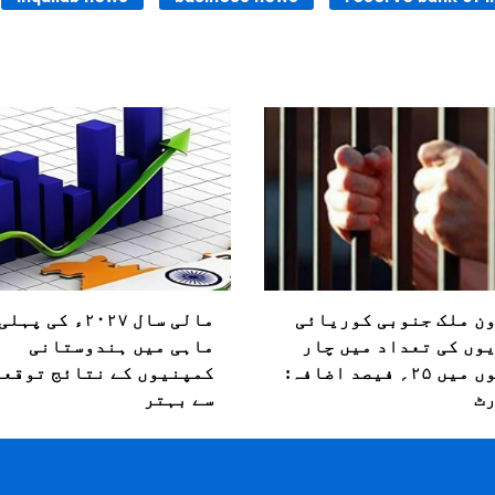
ن ملک جنوبی کوریائی
مالی سال ۲۰۲۷ء کی پ
وں کی تعداد میں چار
ماہی میں ہندوستانی
سالوں میں ۲۵؍ فیصد اضافہ:
کمپنیوں کے نتائج توقعا
ٹ
سے بہتر