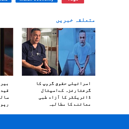
متعلقہ خبریں
اسرائیلی حقوق گروپ کا
بیرو
گرفتارغزہ کےاسپتال
قیدی
ڈائریکٹر کا آزاد طبی
معائنے کا مطالبہ
رپور