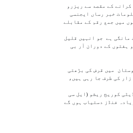
کرانے کے مقصد سے ریزرو
علومات خبر رساں ایجنسی
ں میں جمع رقم کے مقابلے
ت مانگی ہے جو انہیں قلیل
 ہفتوں کے دوران آر بی
وستان میں قرض کی بڑھتی
زار کی طرف جا رہی ہیں،
ڈیٹی کوریج ریشو (ایل سی
زیادہ فنڈز دستیاب ہوں گے