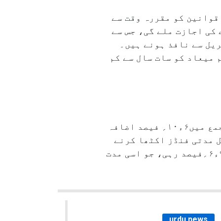
 قوانین کو مقررہ وقت سے
کی اجازت ملے گی، جس سے
ریل سے نافذ ہونے ہیں۔
 میعاد کو سات سال سے کم
مرکزی بینک کے تازہ اعداد و شمار کے مطابق،۱۵؍ جنوری تک سالانہ بنیاد پر بینکوں کی جمع میں۶ء۱۰؍ فیصد اضافہ
کی جانب سے قلیل مدتی فنڈز اکٹھا کرنے
کے لیے استعمال ہونے والے تین ماہ کے سرٹیفکیٹ آف ڈپازٹ پر بدھ کے روز سود کی شرح ۹۸ء۶؍فیصد رہی، جو اسی مدت
urdu news