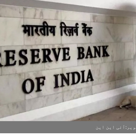
صویر:آئی این این