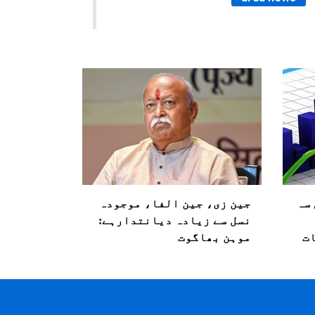
ہلی سہ
جین زی، جین الفا، موجودہ
نسل سے زیادہ دیانتدارہے:
ت
موہن بھاگوت