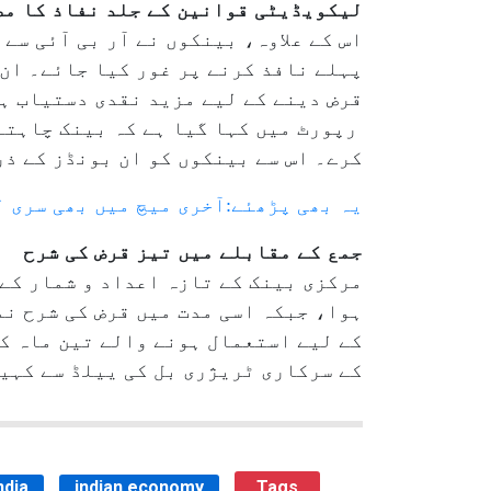
لیکویڈیٹی قوانین کے جلد نفاذ کا م
اس کے علاوہ، بینکوں نے آر بی آئی س
پہلے نافذ کرنے پر غور کیا جائے۔ ان 
قرض دینے کے لیے مزید نقدی دستیاب ہ
رپورٹ میں کہا گیا ہے کہ بینک چاہتے 
کرے۔ اس سے بینکوں کو ان بونڈز کے ذ
یہ بھی پڑھئے:آخری میچ میں بھی سری 
جمع کے مقابلے میں تیز قرض کی شرح
کے سرکاری ٹریژری بل کی ییلڈ سے کہی
ndia
indian economy
Tags