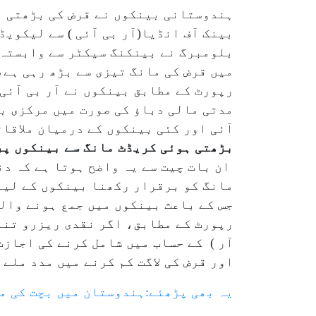
ہندوستانی بینکوں نے قرض کی بڑھتی ہ
بینک آف انڈیا(آر بی آئی ) سے لیکو
بلومبرگ نے بینکنگ سیکٹر سے وابستہ 
میں قرض کی مانگ تیزی سے بڑھ رہی ہے، 
رپورٹ کے مطابق بینکوں نے آر بی آئ
مدتی مالی دباؤ کی صورت میں مرکزی ب
آئی اور کئی بینکوں کے درمیان ملاقا
بڑھتی ہوئی کریڈٹ مانگ سے بینکوں پر
ان بات چیت سے یہ واضح ہوتا ہے کہ د
مانگ کو برقرار رکھنا بینکوں کے لیے
جس کے باعث بینکوں میں جمع ہونے وال
رپورٹ کے مطابق، اگر نقدی ریزرو تناسب
آر ) کے حساب میں شامل کرنے کی اجاز
اور قرض کی لاگت کم کرنے میں مدد ملے 
یہ بھی پڑھئے:ہندوستان میں بچت کی م