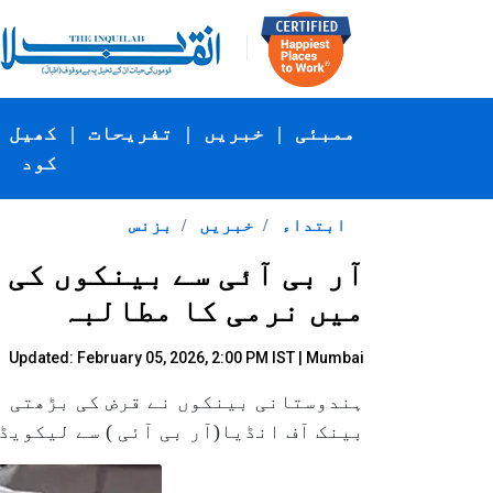
ممبئی
|
خبریں
|
تفریحات
|
کھیل
کود
ابتداء
خبریں
بزنس
آر بی آئی سے بینکوں ک
میں نرمی کا مطالبہ
Updated: February 05, 2026, 2:00 PM IST | Mumbai
ہندوستانی بینکوں نے قرض کی بڑھتی ہ
بینک آف انڈیا(آر بی آئی ) سے لیکو