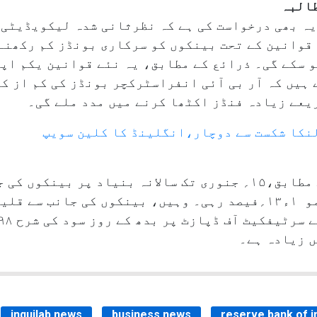
طالبہ
ے یہ بھی درخواست کی ہے کہ نظرثانی شدہ لیکویڈیٹی
قوانین کے تحت بینکوں کو سرکاری بونڈز کم رکھنے 
و سکے گی۔ ذرائع کے مطابق، یہ نئے قوانین یکم اپ
ہیں کہ آر بی آئی انفراسٹرکچر بونڈز کی کم از کم
ریعے زیادہ فنڈز اکٹھا کرنے میں مدد ملے گی۔
لنکا شکست سے دوچار،انگلینڈ کا کلین سویپ
ہوا، جبکہ اسی مدت میں قرض کی شرح نمو ۱ء۱۳؍فیصد رہی۔ وہیں، بینکوں 
ں زیادہ ہے۔
inquilab news
business news
reserve bank of i