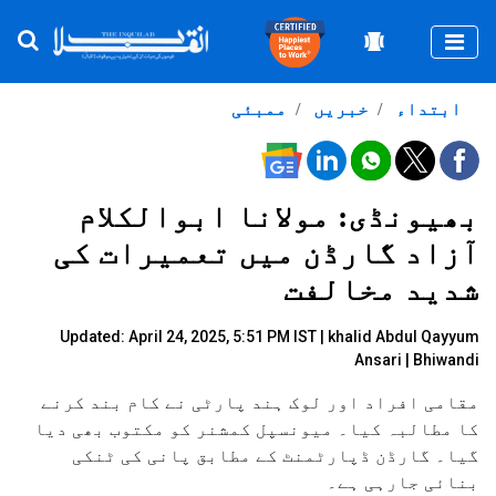
Togg
ابتداء
خبریں
ممبئی
بھیونڈی: مولانا ابوالکلام
آزاد گارڈن میں تعمیرات کی
شدید مخالفت
Updated: April 24, 2025, 5:51 PM IST |
khalid Abdul Qayyum
Ansari
| Bhiwandi
مقامی افراد اور لوک ہند پارٹی نے کام بند کرنے
کا مطالبہ کیا۔ میونسپل کمشنر کو مکتوب بھی دیا
گیا۔ گارڈن ڈپارٹمنٹ کے مطابق پانی کی ٹنکی
بنائی جارہی ہے۔