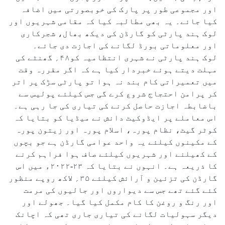
اور مجموعی طور پر پارک کی خوبصورتی میں اضافہ
کیا جائے۔ یہ بھی مطالبہ کیا کہ مقامی شہریوں اور
لوک ہند پارٹی کو گارڈن کی دیکھ بھال، شجرکاری
اور معلوماتی بورڈ لگانے کی اجازت دی جائے۔
لوک ہند پارٹی نے شہری انتظامیہ کو۴۸؍ گھنٹے کی
مہلت دیتے ہوئے خبردار کیا ہے کہ اگر مقررہ وقت
میں تعمیراتی کام بند نہ ہوا تو پارٹی سڑک پر اتر
کر پرامن احتجاج شروع کرے گی جس کیلئے پولیس سے
باضابطہ اجازت حاصل کرنے کی تیاری کی جا رہی ہے۔
اس معاملے پر ایڈوکیٹ دانش نے میڈیا کو بتایا کہ
کوٹر گیٹ، نظام پورہ، اسلام پورہ اور زیتون پورہ
کے مکینوں کیلئے یہ واحد عوامی گارڈن ہے جو بچوں
کے کھیلنے اور شہریوں کیلئے صاف ہوا فراہم کرنے
کا ذریعہ ہے۔ انہوں نے بتایا کہ ۲۳-۲۰۲۲ء میں اس
گارڈن کی تزئین و آرائش کیلئے ۳۵؍ لاکھ روپے منظور
کئے گئے تھے جس سے دیواروں اور جالیوں کی مرمت
اور رنگ و روغن کا کام مکمل کیا گیا۔ جھولے اور
دیگر سہولیات لگانے کی تیاری جاری تھی کہ اچانک