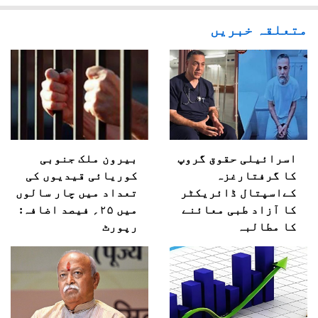
متعلقہ خبریں
اسرائیلی حقوق گروپ
بیرون ملک جنوبی
کا گرفتارغزہ
کوریائی قیدیوں کی
کےاسپتال ڈائریکٹر
تعداد میں چار سالوں
کا آزاد طبی معائنے
میں ۲۵؍ فیصد اضافہ:
کا مطالبہ
رپورٹ