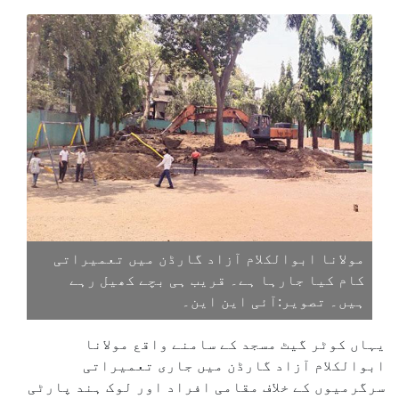
مولانا ابوالکلام آزاد گارڈن میں تعمیراتی
کام کیا جارہا ہے۔ قریب ہی بچے کھیل رہے
ہیں۔ تصویر:آئی این این۔
یہاں کوٹر گیٹ مسجد کے سامنے واقع مولانا
ابوالکلام آزاد گارڈن میں جاری تعمیراتی
سرگرمیوں کے خلاف مقامی افراد اور لوک ہند پارٹی