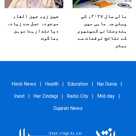
مالی سال ۲۰۲۷ء کی
جین زی، جین الفا،
پہلی سہ ماہی میں
موجودہ نسل سے زیادہ
ہندوستانی کمپنیوں
دیانتدارہے: موہن
کے نتائج توقعات سے
بھاگوت
بہتر
Hindi News
|
Health
|
Education
|
Nai Dunia
|
Inext
|
Her Zindagi
|
Radio City
|
Mid-day
|
Gujarati News