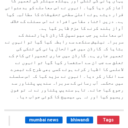
یہاں پانی کی ٹنکی اور ہیلتھ سینٹر کی تعمیر کا
آغاز کر دیا گیا۔ انہوں نے اس معاملے کو بدعنوانی
قرار دیتے ہوئے اعلیٰ سطحی تحقیقات کا مطالبہ کیا
ہے۔ دریں اثناء مقامی افراد نے اس مسئلے کے خلاف
آواز بلند کرنے کا عزم ظاہر کیا ہے۔
اس معاملے پر جب میونسپل گارڈن ڈپارٹمنٹ کے
سربراہ نیلیش سنکھے سے رابطہ کیا گیا تو انہوں نے
بتایا کہ گارڈن میں فی الحال پانی کی ٹنکی کی
تعمیر جاری ہے۔ گارڈن میں جاری تعمیراتی کام کے
تعلق سے جب ان سے استفسار کیا گیا تو انہوں نے
لاعلمی کا اظہار کرتے ہوئے کسی بھی طرح کے تبصرے
سے انکار کر دیا۔ انہوں نے مزید کہا کہ اس سلسلے
میں محکمہ آب رسانی کے سربراہ سندیپ پٹناور سے
رجوع کیا جائے۔ تاہم سندیپ پٹناور نے نہ تو فون
ریسیو کیا اور نہ ہی میسیج کا کوئی جواب دیا۔
mumbai news
bhiwandi
Tags