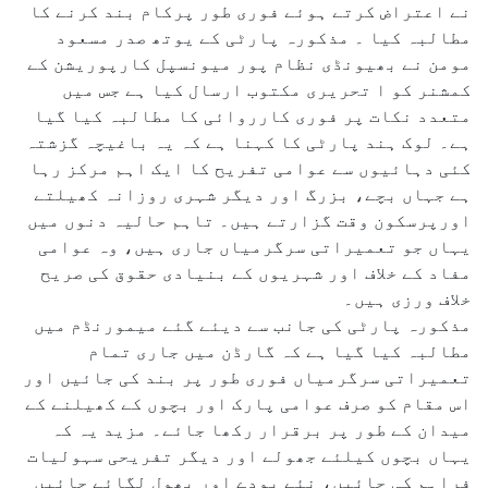
نے اعتراض کرتے ہوئے فوری طور پرکام بند کرنے کا
مطالبہ کیا ۔ مذکورہ پارٹی کے یوتھ صدر مسعود
مومن نے بھیونڈی نظام پور میونسپل کارپوریشن کے
کمشنر کو ا تحریری مکتوب ارسال کیا ہے جس میں
متعدد نکات پر فوری کارروائی کا مطالبہ کیا گیا
ہے۔ لوک ہند پارٹی کا کہنا ہے کہ یہ باغیچہ گزشتہ
کئی دہائیوں سے عوامی تفریح کا ایک اہم مرکز رہا
ہے جہاں بچے، بزرگ اور دیگر شہری روزانہ کھیلتے
اورپرسکون وقت گزارتے ہیں۔ تاہم حالیہ دنوں میں
یہاں جو تعمیراتی سرگرمیاں جاری ہیں، وہ عوامی
مفاد کے خلاف اور شہریوں کے بنیادی حقوق کی صریح
خلاف ورزی ہیں۔
مذکورہ پارٹی کی جانب سے دیئے گئے میمورنڈم میں
مطالبہ کیا گیا ہے کہ گارڈن میں جاری تمام
تعمیراتی سرگرمیاں فوری طور پر بند کی جائیں اور
اس مقام کو صرف عوامی پارک اور بچوں کے کھیلنے کے
میدان کے طور پر برقرار رکھا جائے۔ مزید یہ کہ
یہاں بچوں کیلئے جھولے اور دیگر تفریحی سہولیات
فراہم کی جائیں، نئے پودے اور پھول لگائے جائیں