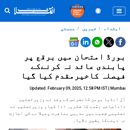
Togg
ابتداء
خبریں
ممبئی
بورڈ امتحان میں برقع پر
پابندی عائد نہ کرنےکے
فیصلہ کاخیرمقدم کیا گیا
Updated: February 09, 2025, 12:58 PM IST | Mumbai
آل انڈیا مومن کانفرنس کے وفد نے وزیرتعلیم
داداصاحب بھُسے کا شکریہ ادا کیا، وزیرتعلیم نے
تعلیمی شعبے میں مذہبی منافرت پھیلا نے کی اجازت
نہ دینےکا یقین دلایا۔