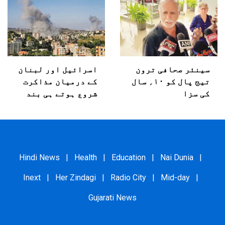
سینئر صحافی ترون
اسرائیل اور لبنان
تیج پال کو ۱۰؍ سال
کے درمیان مذاکرت
کی سزا
شروع ہوتے ہی بند
Hindi News
|
Health
|
Education
|
Nai Dunia
|
Inext
|
Her Zindagi
|
Radio City
|
Mid-day
|
Gujarati News