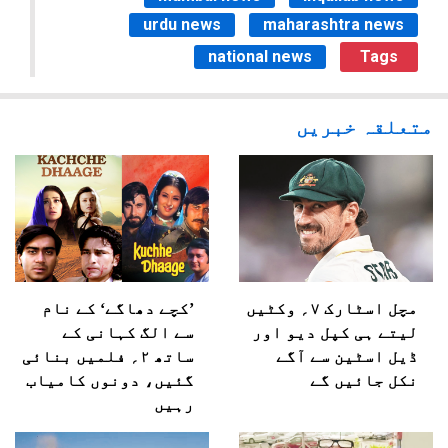
urdu news
maharashtra news
national news
Tags
متعلقہ خبریں
مچل اسٹارک ۷؍ وکٹیں
’کچے دھاگے‘ کے نام
لیتے ہی کپل دیو اور
سے الگ کہانی کے
ڈیل اسٹین سے آگے
ساتھ ۲؍ فلمیں بنائی
نکل جائیں گے
گئیں، دونوں کامیاب
رہیں