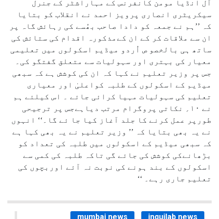
آل انڈیا مومن کانفرنس کے مہاراشٹر کے جنرل
سیکریٹری انصاری پرویز احمد نے انقلاب کو بتایا
کہ ’’ہم نے جمعہ کو دادا صاحب بھُسے کی رہائش گاہ پر
ان سے ملاقات کر کے ان کےمذکورہ اقدام کی ستائش کی
ساتھ ہی بالخصو ص اُردو میڈیم اسکولوں میں تعلیمی
معیار کی بہتری اور سہولیات سے متعلق گفتگو کی۔
جس پر وزیر تعلیم نے کہا کہ ان کی کوشش ہے کہ سبھی
میڈیم کے اسکولوں کے طلبہ کواعلیٰ اور معیاری
تعلیم کی سہولیات مہیا کرائی جائے ۔ اس کیلئے ہم
نے ۱۰؍ نکاتی پروگرام مرتب دیاہےجس پر ترجیحی
طورپر عمل کرنے کا جلد آغاز کیا جا ئے گا۔‘‘ انہوں
نے یہ بھی بتایا کہ ’’ وزیر تعلیم نے یہ بھی کہا ہے
کہ سبھی میڈیم کے اسکولوں میں طلبہ کی تعداد کو
بڑھانےکی کوشش کی جائے گی تاکہ طلبہ کی کمی سے
اسکولوں کے بند ہونے کی نوبت نہ آئے اوربچوں کی
تعلیم جاری رہے۔ ‘‘
mumbai news
inquilab news