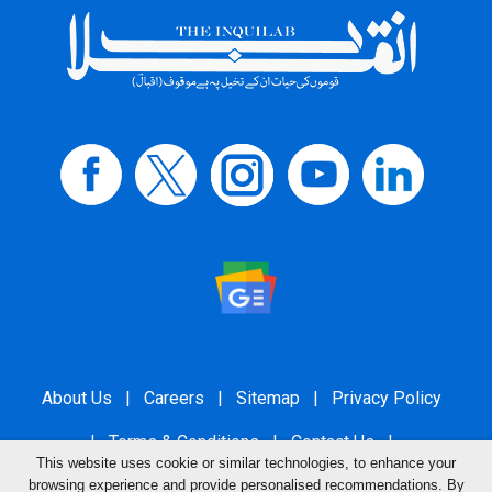
About Us
|
Careers
|
Sitemap
|
Privacy Policy
|
Terms & Conditions
|
Contact Us
|
This website uses cookie or similar technologies, to enhance your
Grievance Redressal
browsing experience and provide personalised recommendations. By