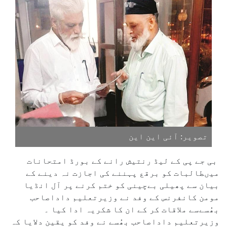
تصویر: آئی این این
بی جے پی کے لیڈ رنتیش رانے کے بورڈ امتحانات
میںطالبات کو برقع پہننے کی اجازت نہ دینے کے
بیان سے پھیلی بےچینی کو ختم کرنے پر آل انڈیا
مومن کانفرنس کے وفد نے وزیرتعلیم داداصاحب
بھُسےسے ملاقات کر کے ان کا شکریہ ادا کیا ۔
وزیرتعلیم داداصاحب بھُسے نے وفد کو یقین دلایا کہ