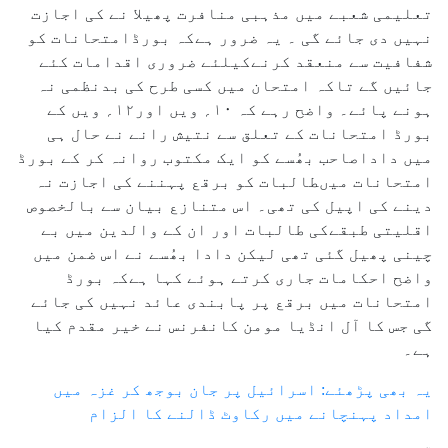
تعلیمی شعبے میں مذہبی منافرت پھیلا نے کی اجازت
نہیں دی جائے گی ۔ یہ ضرور ہےکہ بورڈامتحانات کو
شفافیت سے منعقد کرنےکیلئے ضروری اقدامات کئے
جائیں گے تاکہ امتحان میں کسی طرح کی بدنظمی نہ
ہونے پائے۔ واضح رہے کہ ۱۰؍ ویں اور۱۲؍ ویں کے
بورڈ امتحانات کے تعلق سے نتیش رانے نے حال ہی
میں داداصاحب بھُسے کو ایک مکتوب روانہ کر کے بورڈ
امتحانات میںطالبات کو برقع پہننے کی اجازت نہ
دینے کی اپیل کی تھی۔ اس متنازع بیان سے بالخصوص
اقلیتی طبقےکی طالبات اور ان کے والدین میں بے
چینی پھیل گئی تھی لیکن دادا بھُسے نے اس ضمن میں
واضح احکامات جاری کرتے ہوئے کہا ہےکہ بورڈ
امتحانات میں برقع پر پابندی عائد نہیں کی جائے
گی جس کا آل انڈیا مومن کانفرنس نے خیر مقدم کیا
ہے۔
یہ بھی پڑھئے: اسرائیل پر جان بوجھ کر غزہ میں
امداد پہنچانے میں رکاوٹ ڈالنے کا الزام