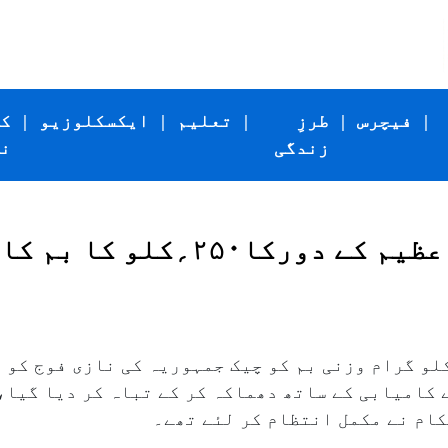
|
فیچرس
|
طرزِ
|
تعلیم
|
ایکسکلوزیو
|
ک
زندگی
ن
چیک جمہوریہ:دوسری جنگ عظیم کے دو
ی جنگ عظیم کے دور کے ایک ۲۵۰؍ کلو گرام وزنی بم کو چیک جمہوریہ کی ن
کامیابی کے ساتھ دھماکہ کر کے تباہ کر دیا گیا، 
کام نے مکمل انتظام کر لئے تھے۔