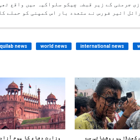
زی جرمنی کے زیر قبضہ چیکو سلواکیہ میں واقع تھی
ائل ائیر فورس نے متعدد بار اس کمپنی کو حملے ک
nquilab news
world news
international news
w
کھنڈ: ہم روشنائی سے
وزارت دفاع کا یوم آزاد