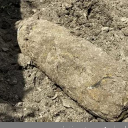
 بر آمد شدہ بم۔ تصویر: ایکس