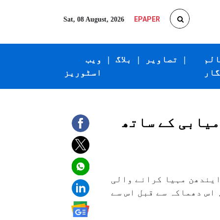
EPAPER
Sat, 08 August, 2026
الم
|
تصاویر
|
بلاگ
|
ویب
گار
اسٹوریز
رکا۲۵۰؍کلو کا بم کامیابی کے ساتھ
ازی فوج کو ایندھن مہیا کرانے والی
اس دھماکہ سے قبل اس سے