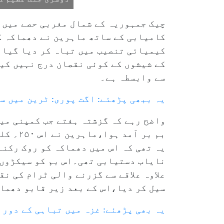
چیک جمہوریہ کے شمال مغربی حصے میں و
کامیابی کے ساتھ ماہرین نے دھماکہ ک
کیمیائی تنصیب میں تباہ کر دیا گیا 
کے شیشوں کے کوئی نقصان درج نہیں کی
سے وابسطہ ہے۔
یہ ببھی پڑھئے: اگت پوری: ٹرین میں سو
بم بر 
یہ تھی کہ اس میں دھماکہ کو روک رکنے
نایاب دستیابی تھی۔اس بم کو سیکڑوں 
علاوہ علاقے سے گزرنے والی ٹرام کی نق
سیل کر دیا،اس کے بعد زیر قابو دھما
یہ بھی پڑھئے: غزہ میں تباہی کے دورا