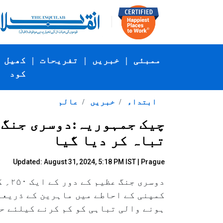
ممبئی
|
خبریں
|
تفریحات
|
کھیل
کود
ابتداء
خبریں
عالم
تباہ کر دیا گیا
Updated: August 31, 2024, 5:18 PM IST | Prague
دوسر
کمپنی کے احاطے میں ماہرین کے ذریعے 
ہونے والی تباہی کو کم کرنے کیلئے ح