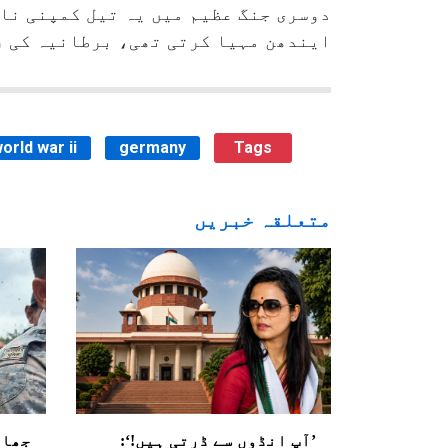
دوسری جنگ عظیم میں یہ تیل کمپنی نا
ایندھن مہیا کرتی تھی، برطانیہ کی ر
orld war ii
germany
Tags
متعلقہ خبریں
’آپ انڈوں سے ڈرتی ہیں!‘:
جھار