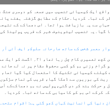
اقع ایک کیمیائی تنصیب میں جمعہ کو دوسری جنگ عظ
ر کے تباہ کردیا۔حکام کے مطابق گزشتہ ہفتے پائے 
جہاں سے یہ بازیافت ہوا تھا۔ اس دھماکے کے نتیجے
ا گیا۔یہ تنصیب لیتوینوف شہر کے قریب پولینڈ کی 
ار معمر شخص کے ساتھ جارحانہ سلوک، ایف آئی آر 
واضح رہے کہ گزشتہ ہفتے جب کمپنی میں کچھ تع
آمد ہوا،ماہرین نے اس ۲۵۰؍ کلو گرام وزنی بم کو کسی محفوظ مقام پر نہ
 کیلئے کیمیائی تکنیک کا استعمال کیا گیا تھا، ی
ریت کی بوریوں سے ڈھکا گیا، قریب کی تمام سڑکوں 
ل و حرکت بند کر دی گئی،پولیس نے بم دھماکےکے آس 
کہ کرکے اس بم کو کامیابی کے ساتھ تباہ کردیا۔
ن دنیا کی انسانیت کہاں کھو گئی ہے: اقوام متحدہ