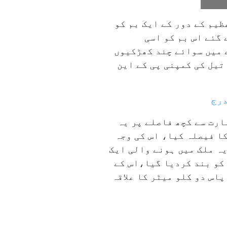
یم کے دور کے ایک بم کو
گئے اس بم کو اسی
 میں سوائے چند کھڑکیوں
تیل کی کمپنی پی کے این
درج
میری کام چل رہا تھا، ۲۱؍ اگست کو ایک عمارت سے کچھ فاصلے پر یہ
 لے جانے کا فیصلہ کیا، اس کی وجہ
ہ ملک میں ہونے والی ایک
کو بند کردیا گیا،اس کے
پاس دو کلو میٹر کا علاقہ