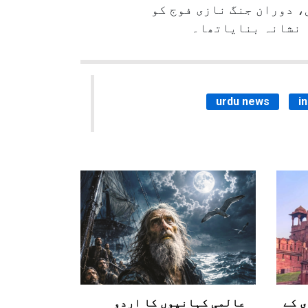
، دوران جنگ نازی فوج کو
ا نشانہ بنایاتھا۔
urdu news
i
ی کے
عالمی کہانیوں کا اردو