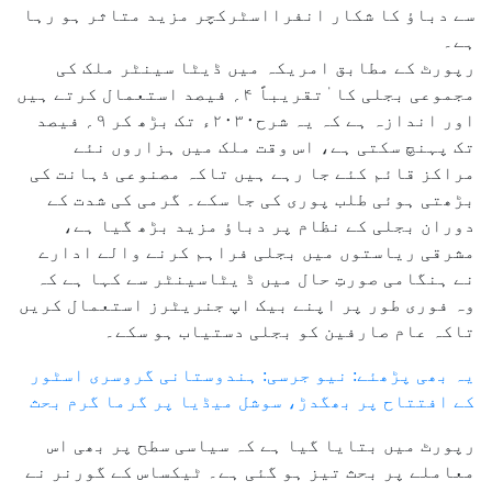
سے دباؤ کا شکار انفرااسٹرکچر مزید متاثر ہو رہا
ہے۔
رپورٹ کے مطابق امریکہ میں ڈیٹا سینٹر ملک کی
مجموعی بجلی کا ٰتقریباً ۴؍ فیصد استعمال کرتے ہیں
اور اندازہ ہے کہ یہ شرح۲۰۳۰ء تک بڑھ کر ۹؍ فیصد
تک پہنچ سکتی ہے، اس وقت ملک میں ہزاروں نئے
مراکز قائم کئے جا رہے ہیں تاکہ مصنوعی ذہانت کی
بڑھتی ہوئی طلب پوری کی جا سکے۔ گرمی کی شدت کے
دوران بجلی کے نظام پر دباؤ مزید بڑھ گیا ہے،
مشرقی ریاستوں میں بجلی فراہم کرنے والے ادارے
نے ہنگامی صورتِ حال میں ڈ یٹاسینٹر سے کہا ہے کہ
وہ فوری طور پر اپنے بیک اپ جنریٹرز استعمال کریں
تاکہ عام صارفین کو بجلی دستیاب ہو سکے۔
یہ بھی پڑھئے: نیو جرسی: ہندوستانی گروسری اسٹور
کے افتتاح پر بھگدڑ، سوشل میڈیا پر گرما گرم بحث
رپورٹ میں بتایا گیا ہے کہ سیاسی سطح پر بھی اس
معاملے پر بحث تیز ہو گئی ہے۔ ٹیکساس کے گورنر نے