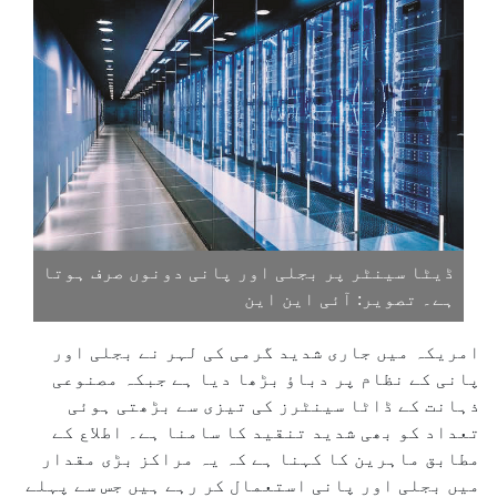
ڈیٹا سینٹر پر بجلی اور پانی دونوں صرف ہوتا
ہے۔ تصویر: آئی این این
امریکہ میں جاری شدید گرمی کی لہر نے بجلی اور
پانی کے نظام پر دباؤ بڑھا دیا ہے جبکہ مصنوعی
ذہانت کے ڈاٹا سینٹرز کی تیزی سے بڑھتی ہوئی
تعداد کو بھی شدید تنقید کا سامنا ہے۔ اطلاع کے
مطابق ماہرین کا کہنا ہے کہ یہ مراکز بڑی مقدار
میں بجلی اور پانی استعمال کر رہے ہیں جس سے پہلے