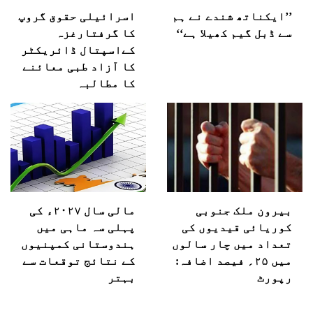
’’ایکناتھ شندے نے ہم
اسرائیلی حقوق گروپ
سے ڈبل گیم کھیلا ہے‘‘
کا گرفتارغزہ
کےاسپتال ڈائریکٹر
کا آزاد طبی معائنے
کا مطالبہ
بیرون ملک جنوبی
مالی سال ۲۰۲۷ء کی
کوریائی قیدیوں کی
پہلی سہ ماہی میں
تعداد میں چار سالوں
ہندوستانی کمپنیوں
میں ۲۵؍ فیصد اضافہ:
کے نتائج توقعات سے
رپورٹ
بہتر