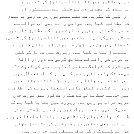
دیہی علاقوں میں نئے ڈاٹا سینٹرز کی تعمیر پر
پابندی کی تجویز دی ہے جبکہ بعض سینیٹرز اور
اراکین کانگریس نے نئے منصوبوں پر عارضی پابندی
کا مطالبہ کیا ہے۔ عوامی رائے بھی اس حوالے سے
منفی دکھائی دیتی ہے۔ ایک سروے کے مطابق ۱۰؍ میں
سے۷؍امریکی اپنے علاقوں میں ڈاٹا سینٹرز کی تعمیر
کے خلاف ہیں جن کی بڑی وجہ بجلی اور پانی کا زیادہ
استعمال بتایا گیا ہے۔ رپورٹ میں شامل کی گئی
ماہرین کی رائے کے مطابق گرمی کے دوران ڈاٹا
سینٹرز کے کولنگ سسٹمز کے لیے بجلی کی کھپت ۴۰؍
فیصد تک بڑھ سکتی ہے جبکہ پانی کے استعمال میں
بھی اضافہ ہو جاتا ہے۔ ایک بڑے ڈاٹا سینٹر میں
روزانہ لاکھوں گیلن پانی استعمال ہونے کی اطلاعات
ہیں جس سے خشک سالی کے شکار علاقوں میں صورتِ حال
مزید خراب ہو رہی ہے۔ رپورٹ میں بتایا گیا ہے کہ
امریکہ میں متعدد ریاستیں پہلے ہی بڑھتی ہوئی
طلب کے باعث بجلی کے نظام پر دباؤ کا سامنا کر رہی
ہیں اور بعض علاقوں میں صارفین کو متبادل بجلی
فراہم کنندگان کی طرف منتقل کیا جا رہا ہے۔