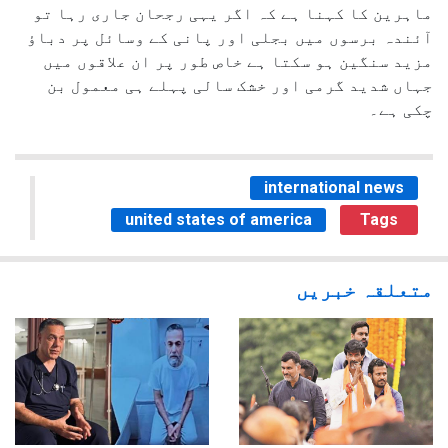
ماہرین کا کہنا ہے کہ اگر یہی رجحان جاری رہا تو
آئندہ برسوں میں بجلی اور پانی کے وسائل پر دباؤ
مزید سنگین ہو سکتا ہے خاص طور پر ان علاقوں میں
جہاں شدید گرمی اور خشک سالی پہلے ہی معمول بن
چکی ہے۔
international news
united states of america
Tags
متعلقہ خبریں