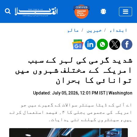
Togg
ابتداء
خبریں
عالم
شدید گرمی کی لہر کے سبب
امریکہ کے مختلف شہروں میں
توانائی کا بحران
Updated: July 05, 2026, 12:01 PM IST | Washington
اے آئی کے ڈیٹا سینٹر سوالات کے گھیرے میں جو
امریکہ کی مجموعی بجلی کا ۴؍ فیصد استعمال کرتے
ہیں، سینٹروں کیلئے نئی ہدایات۔