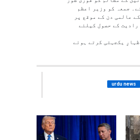
ے۔ جمعہ کو وزیر اعظم
ے عالمی دن کے موقع پر
رادیت کے حصول کیلئے
ہارِ یکجہتی کرتے ہوئے
urdu news