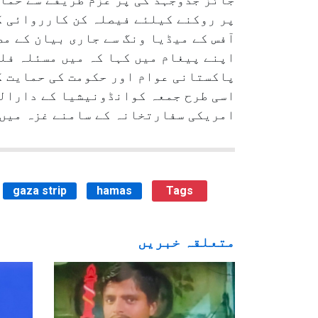
پر روکنے کیلئے فیصلہ کن کارروائی ک
آفس کے میڈیا ونگ سے جاری بیان کے م
اپنے پیغام میں کہا کہ میں مسئلہ فل
پاکستانی عوام اور حکومت کی حمایت 
اسی طرح جمعہ کوانڈونیشیا کے دارالح
امریکی سفارتخانہ کے سامنے غزہ میں 
gaza strip
hamas
Tags
متعلقہ خبریں