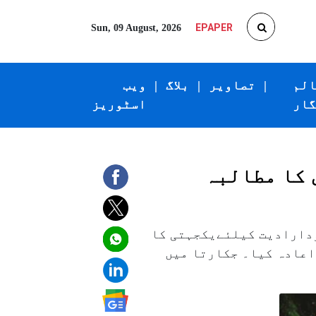
EPAPER
Sun, 09 August, 2026
الم
|
تصاویر
|
بلاگ
|
ویب
گار
اسٹوریز
 کا مطالبہ
خودارادیت کیلئےیکجہتی کا
اعادہ کیا۔ جکارتا میں