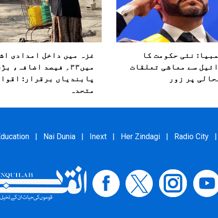
بیا: نئی حکومت کا
غزہ میں داخل امدادی اش
ئیل سے معاشی تعلقات
میں۳۳؍ فیصد اضافہ، بڑ
حالی پر زور
پابندیاں برقرار: اقوام
متحدہ
ducation
|
Nai Dunia
|
Inext
|
Her Zindagi
|
Radio City
|