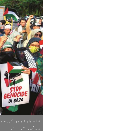
فلسطینیوں کی حما
پی /پی ٹی آئی