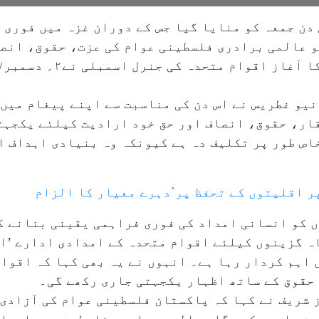
ن جمعہ کو منایا گیا جس کے دوران غزہ میں فوری 
ہے کہ ہر سال ۲۹؍نومبر کو عالمی برادری فلسطینی عوام کی عزت، حق
یو غطریس نے اس دن کی مناسبت سے اپنے پیغام میں 
ار، حقوق، انصاف اور حق خود ارادیت کیلئے یکجہت
اص طور پر تکلیف دہ ہے کیونکہ وہ بنیادی اہداف ا
ر اقلیتوں کے تحفظ پر`دہرے معیار کا الزام
ں کو انسانی امداد کی فوری فراہمی یقینی بنانے ک
ہ گزینوں کیلئے اقوام متحدہ کے امدادی ادارے ’ان
 اہم کردار رہا ہے۔ انہوں نے یہ بھی کہا کہ اقوا
 حقوق کے ساتھ اظہار یکجہتی جاری رکھے گی۔
شریف نے کہا کہ پاکستان فلسطینی عوام کی آزادی 
ایت جاری رکھے گا، عالمی برادری فلسطین میں اسرا