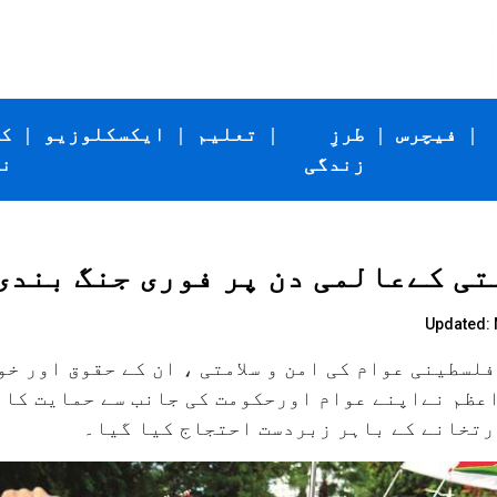
|
فیچرس
|
طرزِ
|
تعلیم
|
ایکسکلوزیو
|
ک
زندگی
ن
ی کےعالمی دن پر فوری جنگ بندی
Updated: 
فلسطینی عوام کی امن و سلامتی ، ان کے حقوق اور 
عظم نےاپنے عوام اورحکومت کی جانب سے حمایت کا 
رتخانے کے باہر زبردست احتجاج کیا گیا۔