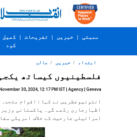
ممبئی
|
خبریں
|
تفریحات
|
کھیل
کود
ابتداء
خبریں
عالم
فلسطینیوں کیساتھ یکجہت
November 30, 2024, 12:17 PM IST |
Agency
| Geneva
انتونیوغطریس نے کہا : اقوام متحدہ 
اظہارجاری رکھے گی۔ پاکستانی وزیرا
اسرائیلی جارحیت کے خلاف امریکی سفا