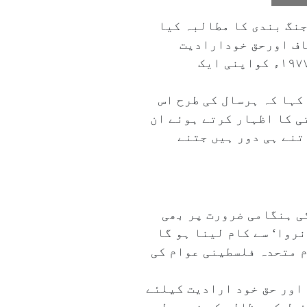
جنگ بندی کا مطالبہ کیا
وق، انصاف اورحق خودارادیت
کیلئے یکجہتی کا اظہارکرتی ہے۔ اس کا آغاز اقوام متحدہ کی جنرل اسمبلی نے۲؍ دسمبر۱۹۷۷ء کواپنی ایک
کہا کہ ہرسال کی طرح اس
ی کا اظہار کرتے ہوئے ان
تنے ہی دور ہیں جتنے
ی ہنگامی ضرورت پر بھی
روا‘ سے کام لینا ہو گا
م متحدہ فلسطینی عوام کی
اور حق خود ارادیت کیلئے
ئیل کے مظالم کو فوری طور