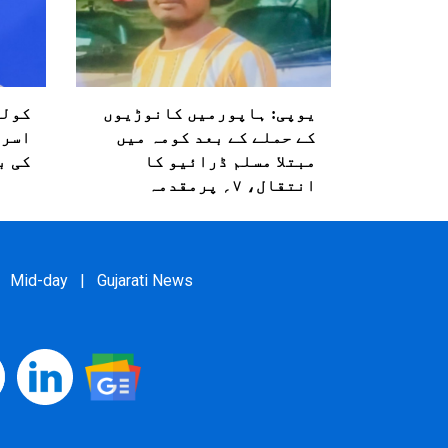
یوپی: ہاپورمیں کانوڑیوں
کولم
کے حملے کے بعد کومہ میں
اسرا
مبتلا مسلم ڈرائیو کا
کی ب
انتقال، ۷؍ پرمقدمہ
Mid-day
|
Gujarati News