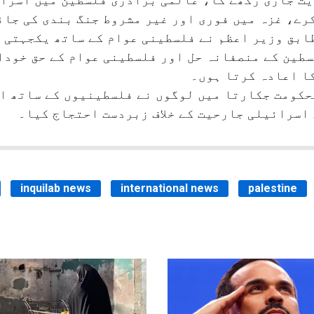
رے، غزہ میں فوری اور غیر مشروط جنگ بندی کی جائ
طابق وزیر اعظم نے فلسطینی عوام کے ساتھ یکجہتی ک
سطین کے منصفانہ حل اور فلسطینی عوام کے حق خودا
کا اعادہ کرتا ہوں۔
کومت جکارتا میں لوگوں نے فلسطینیوں کے ساتھ اظ
اسرائیلی جارحیت کے خلاف زبردست احتجاج کیا۔
inquilab news
international news
palestine