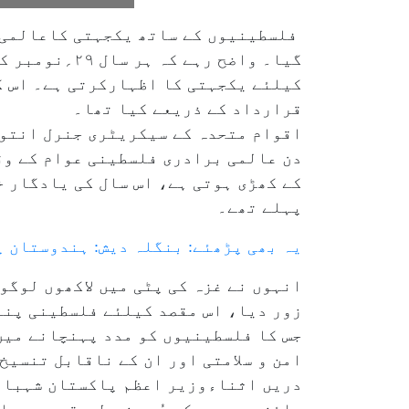
فلسطینیوں کے ساتھ یکجہتی کاعالمی د
گیا۔ واضح ر
قرارداد کے ذریعے کیا تھا۔
اقوام متحدہ کے سیکریٹری جنرل انتون
دن عالمی برادری فلسطینی عوام کے وق
کے کھڑی ہوتی ہے، اس سال کی یادگار خ
پہلے تھے۔
یہ بھی پڑھئے: بنگلہ دیش: ہندوستان پ
انہوں نے غزہ کی پٹی میں لاکھوں لوگو
زور دیا، اس مقصد کیلئے فلسطینی پنا
جس کا فلسطینیوں کو مدد پہنچانے میں
امن و سلامتی اور ان کے ناقابل تنسیخ
دریں اثناءوزیر اعظم پاکستان شہباز 
جائز جدوجہد کی پُر عزم طریقے سے حم