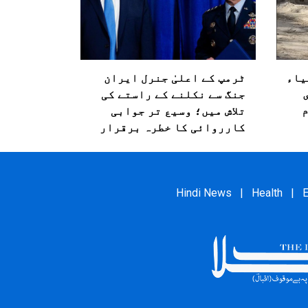
یاء
ٹرمپ کے اعلیٰ جنرل ایران
ی
جنگ سے نکلنے کے راستے کی
تلاش میں؛ وسیع تر جوابی
کارروائی کا خطرہ برقرار
Hindi News
|
Health
|
E