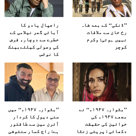
’’ڈنکی‘‘ کے بعد شاہ
راجپال یادو کا
رخ خان سے ملاقات
آبائی گھر نیلامی کے
نہیں ہوئی: وکرم
خطرے سے دوچار، قرض
کوچر
کی وصولی کیلئےبینک
کا نوٹس
’’بٹوارہ ۱۹۴۷ء‘‘ نے
’’بٹوارہ ۱۹۴۷ء‘‘ میں
مجھے ۱۹۴۷ء کی
سنی دیول کا کردار
خواتین کی حقیقت
آئرن مین سے طاقتور
دکھائی : پریتی زنٹا
ہے: راج کمار سنتوشی