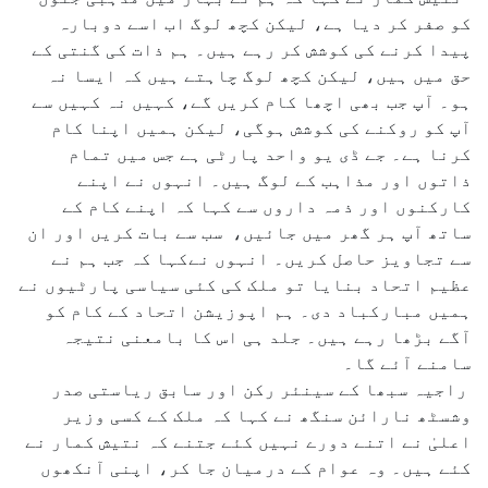
کو صفر کر دیا ہے، لیکن کچھ لوگ اب اسے دوبارہ
پیدا کرنے کی کوشش کر رہے ہیں۔ ہم ذات کی گنتی کے
حق میں ہیں، لیکن کچھ لوگ چاہتے ہیں کہ ایسا نہ
ہو۔ آپ جب بھی اچھا کام کریں گے، کہیں نہ کہیں سے
آپ کو روکنے کی کوشش ہوگی، لیکن ہمیں اپنا کام
کرنا ہے۔ جے ڈی یو واحد پارٹی ہے جس میں تمام
ذاتوں اور مذاہب کے لوگ ہیں۔ انہوں نے اپنے
کارکنوں اور ذمہ داروں سے کہا کہ اپنے کام کے
ساتھ آپ ہر گھر میں جائیں، سب سے بات کریں اور ان
سے تجاویز حاصل کریں۔ انہوں نےکہا کہ جب ہم نے
عظیم اتحاد بنایا تو ملک کی کئی سیاسی پارٹیوں نے
ہمیں مبارکباد دی۔ ہم اپوزیشن اتحاد کے کام کو
آگے بڑھا رہے ہیں۔ جلد ہی اس کا بامعنی نتیجہ
سامنے آئے گا۔
راجیہ سبھا کے سینئر رکن اور سابق ریاستی صدر
وشسٹھ نارائن سنگھ نے کہا کہ ملک کے کسی وزیر
اعلیٰ نے اتنے دورے نہیں کئے جتنے کہ نتیش کمار نے
کئے ہیں۔ وہ عوام کے درمیان جا کر، اپنی آنکھوں