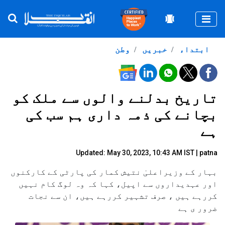
Togg
ابتداء
خبریں
وطن
تاریخ بدلنے والوں سے ملک کو
بچانے کی ذمہ داری ہم سب کی
ہے
Updated: May 30, 2023, 10:43 AM IST | patna
بہار کے وزیراعلیٰ نتیش کمار کی پارٹی کے کارکنوں
اور عہدیداروں سے اپیل، کہا کہ وہ لوگ کام نہیں
کررہے ہیں ، صرف تشہیر کررہے ہیں، ان سے نجات
ضرور ی ہے