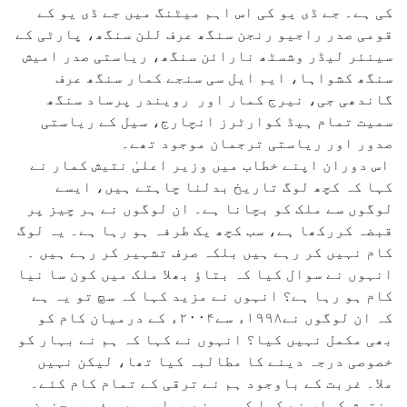
کی ہے۔ جے ڈی یو کی اس اہم میٹنگ میں جے ڈی یو کے
قومی صدر راجیو رنجن سنگھ عرف للن سنگھ، پارٹی کے
سینئر لیڈر وشسٹھ نارائن سنگھ، ریاستی صدر امیش
سنگھ کشواہا، ایم ایل سی سنجے کمار سنگھ عرف
گاندھی جی، نیرج کمار اور رویندر پرساد سنگھ
سمیت تمام ہیڈ کوارٹرز انچارج، سیل کے ریاستی
صدور اور ریاستی ترجمان موجود تھے۔
اس دوران اپنے خطاب میں وزیر اعلیٰ نتیش کمار نے
کہا کہ کچھ لوگ تاریخ بدلنا چاہتے ہیں، ایسے
لوگوں سے ملک کو بچانا ہے۔ ان لوگوں نے ہر چیز پر
قبضہ کررکھا ہے، سب کچھ یک طرفہ ہو رہا ہے۔ یہ لوگ
کام نہیں کر رہے ہیں بلکہ صرف تشہیر کر رہے ہیں ۔
انہوں نے سوال کیا کہ بتاؤ بھلا ملک میں کون سا نیا
کام ہو رہا ہے؟ انہوں نے مزید کہا کہ سچ تو یہ ہے
کہ ان لوگوں نے۱۹۹۸ء سے۲۰۰۴ء کے درمیان کام کو
بھی مکمل نہیں کیا؟ انہوں نے کہا کہ ہم نے بہار کو
خصوصی درجہ دینے کا مطالبہ کیا تھا، لیکن نہیں
ملا۔ غربت کے باوجود ہم نے ترقی کے تمام کام کئے۔
نتیش کمار نے کہا کہ ہم نے بہار میں مذہبی جنون