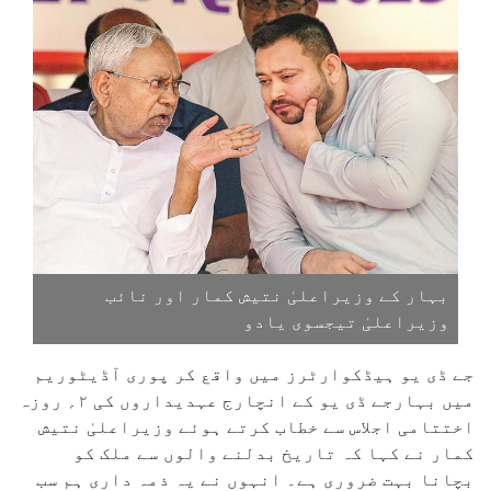
بہار کے وزیراعلیٰ نتیش کمار اور نائب
وزیراعلیٰ تیجسوی یادو
جے ڈی یو ہیڈکوارٹرز میں واقع کر پوری آڈیٹوریم
میں بہارجے ڈی یو کے انچارج عہدیداروں کی ۲؍ روزہ
اختتامی اجلاس سے خطاب کرتے ہوئے وزیراعلیٰ نتیش
کمار نے کہا کہ تاریخ بدلنے والوں سے ملک کو
بچانا بہت ضروری ہے۔ انہوں نے یہ ذمہ داری ہم سب