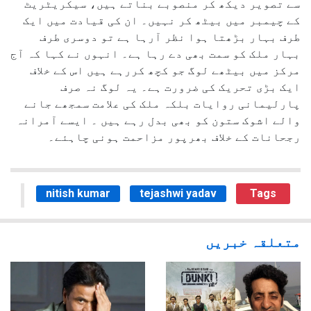
سے تصویر دیکھ کر منصوبے بناتے ہیں، سیکریٹریٹ
کے چیمبر میں بیٹھ کر نہیں۔ ان کی قیادت میں ایک
طرف بہار بڑھتا ہوا نظر آرہا ہے تو دوسری طرف
بہار ملک کو سمت بھی دے رہا ہے۔ انہوں نے کہا کہ آج
مرکز میں بیٹھے لوگ جو کچھ کررہے ہیں اس کے خلاف
ایک بڑی تحریک کی ضرورت ہے۔ یہ لوگ نہ صرف
پارلیمانی روایات بلکہ ملک کی علامت سمجھے جانے
والے اشوک ستون کو بھی بدل رہے ہیں ۔ ایسے آمرانہ
رجحانات کے خلاف بھرپور مزاحمت ہونی چاہئے۔
nitish kumar
tejashwi yadav
Tags
متعلقہ خبریں