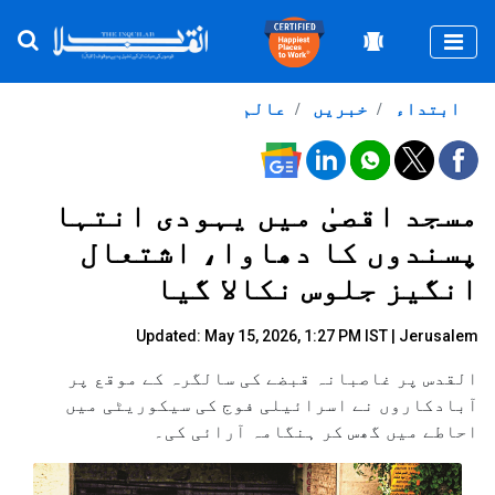
Togg
ابتداء
خبریں
عالم
مسجد اقصیٰ میں یہودی انتہا
پسندوں کا دھاوا، اشتعال
انگیز جلوس نکالا گیا
Updated: May 15, 2026, 1:27 PM IST | Jerusalem
القدس پر غاصبانہ قبضے کی سالگرہ کے موقع پر
آبادکاروں نے اسرائیلی فوج کی سیکوریٹی میں
احاطے میں گھس کر ہنگامہ آرائی کی۔