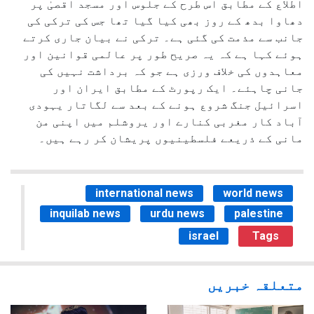
اطلاع کے مطابق اس طرح کے جلوس اور مسجد اقصیٰ پر
دھاوا بدھ کے روز بھی کیا گیا تھا جس کی ترکی کی
جانب سے مذمت کی گئی ہے۔ ترکی نے بیان جاری کرتے
ہوئے کہا ہے کہ یہ صریح طور پر عالمی قوانین اور
معاہدوں کی خلاف ورزی ہے جو کہ برداشت نہیں کی
جانی چاہئے۔ ایک رپورٹ کے مطابق ایران اور
اسرائیل جنگ شروع ہونے کے بعد سے لگاتار یہودی
آباد کار مغربی کنارے اور یروشلم میں اپنی من
مانی کے ذریعے فلسطینیوں پریشان کر رہے ہیں۔
international news
world news
inquilab news
urdu news
palestine
israel
Tags
متعلقہ خبریں