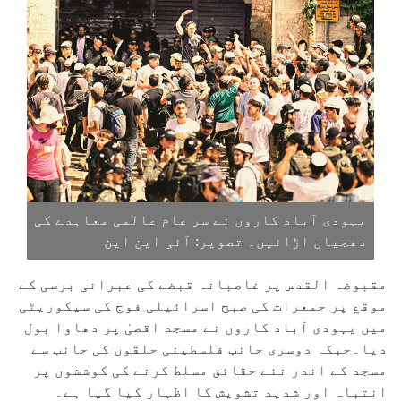
یہودی آباد کاروں نے سر عام عالمی معاہدے کی
دھجیاں اڑائیں۔ تصویر: آئی این این
مقبوضہ القدس پر غاصبانہ قبضے کی عبرانی برسی کے
موقع پر جمعرات کی صبح اسرائیلی فوج کی سیکوریٹی
میں یہودی آباد کاروں نے مسجد اقصیٰ پر دھاوا بول
دیا۔جبکہ دوسری جانب فلسطینی حلقوں کی جانب سے
مسجد کے اندر نئے حقائق مسلط کرنے کی کوششوں پر
انتباہ اور شدید تشویش کا اظہار کیا گیا ہے۔