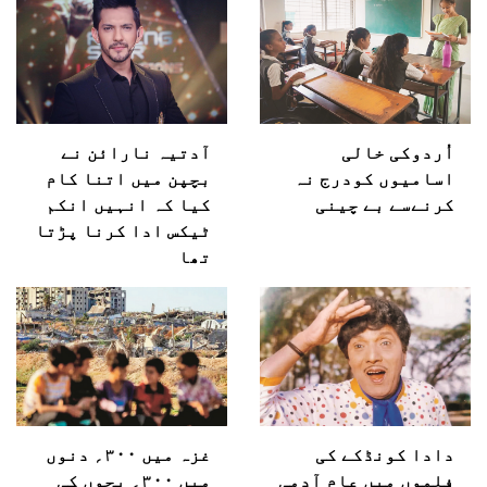
اُردوکی خالی
آدتیہ نارائن نے
اسامیوں کودرج نہ
بچپن میں اتنا کام
کرنےسے بے چینی
کیا کہ انہیں انکم
ٹیکس ادا کرنا پڑتا
تھا
دادا کونڈکے کی
غزہ میں ۳۰۰؍ دنوں
فلموں میں عام آدمی
میں ۳۰۰؍ بچوں کی