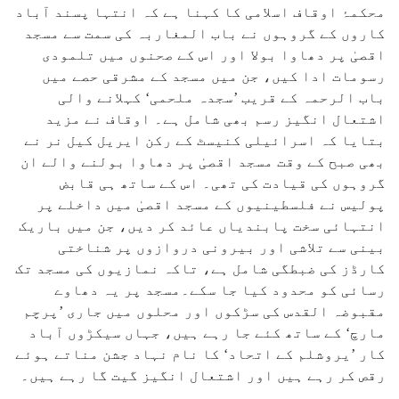
محکمۂ اوقاف اسلامی کا کہنا ہے کہ انتہا پسند آباد
کاروں کے گروہوں نے باب المغاربہ کی سمت سے مسجد
اقصیٰ پر دھاوا بولا اور اس کے صحنوں میں تلمودی
رسومات ادا کیں، جن میں مسجد کے مشرقی حصے میں
باب الرحمہ کے قریب ’سجدہ ملحمی‘ کہلانے والی
اشتعال انگیز رسم بھی شامل ہے۔ اوقاف نے مزید
بتایا کہ اسرائیلی کنیسٹ کے رکن ایریل کیل نر نے
بھی صبح کے وقت مسجد اقصیٰ پر دھاوا بولنے والے ان
گروہوں کی قیادت کی تھی۔ اس کے ساتھ ہی قابض
پولیس نے فلسطینیوں کے مسجد اقصیٰ میں داخلے پر
انتہائی سخت پابندیاں عائد کر دیں، جن میں باریک
بینی سے تلاشی اور بیرونی دروازوں پر شناختی
کارڈز کی ضبطگی شامل ہے، تاکہ نمازیوں کی مسجد تک
رسائی کو محدود کیا جا سکے۔مسجد پر یہ دھاوے
مقبوضہ القدس کی سڑکوں اور محلوں میں جاری ’پرچم
مارچ‘ کے ساتھ کئے جا رہے ہیں، جہاں سیکڑوں آباد
کار ’یروشلم کے اتحاد‘ کا نام نہاد جشن مناتے ہوئے
رقص کر رہے ہیں اور اشتعال انگیز گیت گا رہے ہیں۔