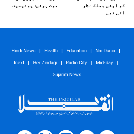
کو اپنی جھلک نظر
موت ہوئی: یونیسیف
آتی تھی
Hindi News
|
Health
|
Education
|
Nai Dunia
|
Inext
|
Her Zindagi
|
Radio City
|
Mid-day
|
Gujarati News