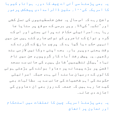
یہ بھی پڑھئے: سی آئی اے چیف کا دورہ ہوانا، کیوبا
کا امریکہ کی۱۰۰؍ ملین ڈالرامدادی پیشکش پرغور
واضح رہے کہ اس سال یہ جشن فلسطینیوں کی نسل کشی
اور ’نکبہ‘ کی۷۸؍ ویں برسی کے موقع پر منایا جا
رہا ہے۔اسرائیلی حکام نے پرانی بستی اور اس کے
گرد و نواح کے تاجروں کو نوٹس جاری کئے ہیں جن میں
انہیں حکم دیا گیا ہے کہ پرچم مارچ کے گزرنے کے
وقت یعنی دوپہر بارہ بجے اپنی دوکانیں لازمی بند
رکھیں۔یہ پیش رفت آباد کار گروپوں، جن میں نام
نہاد ’ہیکل تنظیمیں‘ شامل ہیں، کی جانب سے مسجد
اقصیٰ پر بڑے پیمانے پر دھاوا بولنے کی بڑھتی ہوئی
کالوں کے درمیان سامنے آئی ہے، جبکہ اسرائیلی
حکومت کی اہم شخصیات کی جانب سے یہ مطالبات بھی
کیے جا رہے ہیں کہ جمعہ کے روز بھی ان دھاووں کی
اجازت دی جائے۔
یہ بھی پڑھئے: امریکہ چین کا تعلقات میں استحکام
اور تعاون پر اتفاق