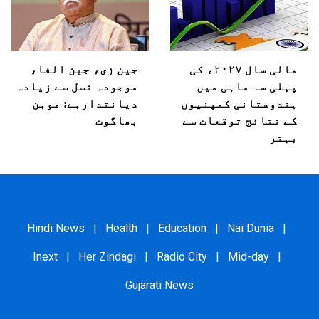
مالی سال ۲۰۲۷ء کی
جین زی، جین الفا،
پہلی سہ ماہی میں
موجودہ نسل سے زیادہ
ہندوستانی کمپنیوں
دیانتدارہے: موہن
کے نتائج توقعات سے
بھاگوت
بہتر
Hindi News
|
Health
|
Education
|
Nai Dunia
|
Inext
|
Her Zindagi
|
Radio City
|
Mid-day
|
Gujarati News