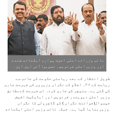
نائب وزرائے اعلیٰ اجیت پوار، ایکناتھ شندے
اور وزیراعلیٰ فرنویس۔ تصویر: آئی این این۔
طویل انتظار کے بعد ریاستی حکومت کی جانب سے
ریاست کے ۳۶؍ اضلاع کے نگراں وزیروں کی فہرست جاری
کی گئی ہے۔ سنیچر کو جاری کردہ اس فہرست کےمطابق
وزیر اعلیٰ دیویندر فرنویس اور ایڈوکیٹ اشیش
جیسوال(جوائنٹ نگراں ) کو گڈچرولی کا نگراں
وزیربنایا گیا ہے۔ جبکہ نائب وزیر اعلیٰ ایکناتھ