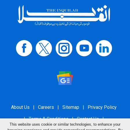
About Us
|
Careers
|
Sitemap
|
Privacy Policy
|
Terms & Conditions
|
Contact Us
|
This website uses cookie or similar technologies, to enhance your