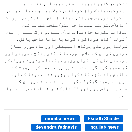
تٹکرے، لاتور شیویندر سنہ بھوسلے، نندور بار
ایڈوکیٹ مانک راؤ کوکاٹے، شولا پور جے کمار گورے،
ہنگولی نرہری جرواڑ، بھنڈرا سنجے ساوکرے، اورنگ
آباد(چھترپتی سنبھا جی نگر) سنجے شیرساٹھ،
بلڈانہ مکرند جادھو(پاٹل)، سندھو درگ نتیش رانے،
آکولہ آکاش فونڈکر ، گوندیا بابا صاحب پاٹل،
کولہا پور ضلع پرکاش امبیٹکر اور مادھوری مِساڑ
دونوں کو ان کے علاوہ وردھا ڈاکٹر پنکج بھویئر اور
پربھنی ضلع کی نگراں وزیر میکھنا سرکورے بورڈیکر
کو مقرر کیا گیا ہے۔ اے بی پی ماجھا کی رپورٹ کے
مطابق رائےگڑھ کا نگراں وزیر شندے سینا کے ایم
ایل اے بھرت گوگولے کو نہ بنائے جانے پر ان کے
حامی ناراض ہیں اور۳۲؍کارکنان نے استعفیٰ دے دیا
ہے۔
mumbai news
Eknath Shinde
devendra fadnavis
inquilab news