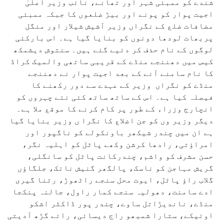
شندے کو ممبئی شہر اور تھانے، نائب وزیر اعلیٰ
اجیت پوار کو پونے اور بیڑ ضلعوں کا جبکہ ممبئی
مضافات ضلع کے نگراں وزیر آشیش شیلار اور منگل
پربھات لودھا دونوں کو بنایا گیا ہے۔ اس بارکئی
لوگوں کے نام حذف کر دئیے گئے ہیں۔ سنتوش دیشمکھ
کیس میں دھننجے منڈے کے قریبی ساتھی والمیک کراڈ
کا نام سامنے آنے کے بعد اجیت پوار نے دھننجے
منڈے کو نگراں وزیر کے عہدے سے دور رکھنے کا
فیصلہ کیا ہے۔ اس کے ساتھ ساتھ کئی نئے چہروں کو
انچارج وزراء کے طور پر کام کرنے کا موقع ملا ہے۔
دیگر وزیر وں کو جن اضلاع کا نگرا ں وزیر بنایا گیا
ہے ان میں چندر شیکھر باونکولے کو ناگپور اور
امراؤتی، رادھا کرشن وکھے پاٹل کو اہلیہ نگر،
حسن مشرف کو واشم، چندرکانت پاٹل کو سانگلی،
گریش مہاجن کو ناسک، پالگھر گنیش نائک، جلگاؤں
گلاب راؤ پاٹل، ایوت محل سنجے راٹھوڑ، رتنا گیری
ادے سامنت، دھولیہ سنجے کمار راول، جالنہ پنکجا
منڈے، ناندیڑاتل ساوے، چندر پور ڈاکٹر اشکو
اوئیکے، ستارا شمبھو راج دیسائی، رائے گڑھ آدیتی