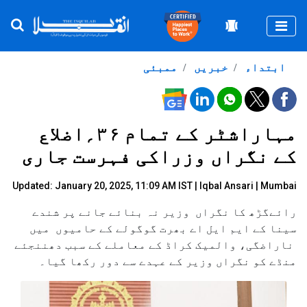
Togg
ابتداء
خبریں
ممبئی
مہاراشٹر کے تمام ۳۶؍اضلاع
کے نگراں وزراکی فہرست جاری
Updated: January 20, 2025, 11:09 AM IST |
Iqbal Ansari
| Mumbai
رائےگڑھ کا نگراں وزیر نہ بنائے جانے پر شندے
سینا کے ایم ایل اے بھرت گوگولے کے حامیوں میں
ناراضگی، والمیک کراڈ کے معاملے کے سبب دھننجئے
منڈے کو نگراں وزیر کے عہدے سے دور رکھا گیا۔