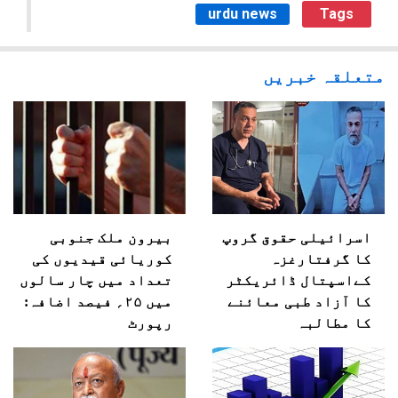
urdu news
Tags
متعلقہ خبریں
اسرائیلی حقوق گروپ
بیرون ملک جنوبی
کا گرفتارغزہ
کوریائی قیدیوں کی
کےاسپتال ڈائریکٹر
تعداد میں چار سالوں
کا آزاد طبی معائنے
میں ۲۵؍ فیصد اضافہ:
کا مطالبہ
رپورٹ