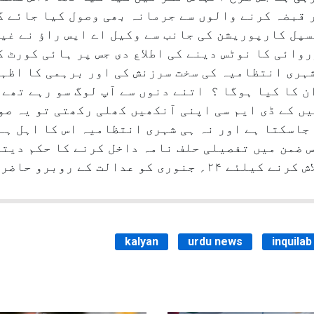
 قبضہ کرنے والوں سے جرمانہ بھی وصول کیا جائے گ
پل کارپوریشن کی جانب سے وکیل اے ایس راؤ نے غی
وائی کا نوٹس دینے کی اطلاع دی جس پر ہائی کورٹ ک
ری انتظامیہ کی سخت سرزنش کی اور برہمی کا اظہار
 کا کیا ہوگا ؟ اتنے دنوں سے آپ لوگ سو رہے تھے 
ں کے ڈی ایم سی اپنی آنکھیں کھلی رکھتی تو یہ ص
جاسکتا ہے اور نہ ہی شہری انتظامیہ اس کا اہل ہے
س ضمن میں تفصیلی حلف نامہ داخل کرنے کا حکم دیت
رو حاضر رہنے کا بھی حکم دیا۔
kalyan
urdu news
inquila