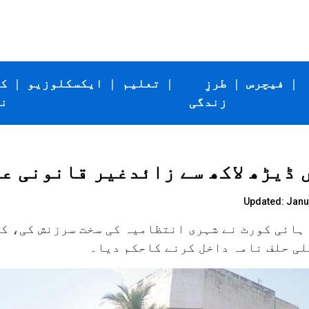
|
فیچرس
|
طرزِ
|
تعلیم
|
ایکسکلوزیو
|
ک
زندگی
ن
 ڈیڑھ لاکھ سے زائدغیر قانونی ع
Updated: Janua
 ہائی کورٹ نے شہری انتظامیہ کی سخت سرزنش کی، کہ
لی حلف نامہ داخل کرنے کاحکم دیا۔