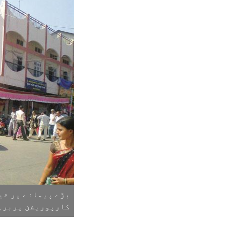
بڑے پیمانے پر غی
کارپوریشن پربرہمی