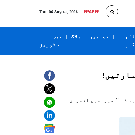
EPAPER
Thu, 06 August, 2026
الم
|
تصاویر
|
بلاگ
|
ویب
گار
اسٹوریز
مارتیں!
ا کہ ’’ میونسپل افسران