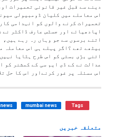
دینے سے قبل غیر قانونی تعمیرات اور
اس معاملے میں کلیان ڈومبیولی میونس
تعمیرات کرنے والوں کو انہدامی کارر
اپادھیائے اور جسٹس عارف ڈاکٹر نے شہ
اتنے برسوں سے جو وہاں رہ رہے ہیں، ان
بیٹھے تھے ؟اگر پہلے ہی اس معاملہ می
اتنی بڑی بستی کو اس طرح ہٹایا نہیں 
عدالت نے کے ڈی ایم سی کے کمشنر کو ا
اس مسئلہ پر غور کرنےاور اس کا حل تلاش کرنے کیلئے ۲۴؍ جنوری کو عدالت کے روب
b news
mumbai news
Tags
متعلقہ خبریں