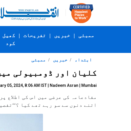
ممبئی
|
خبریں
|
تفریحات
|
کھیل
کود
ابتداء
خبریں
ممبئی
کلیان اور ڈومبیولی میں
ry 05, 2024, 8:06 AM IST |
Nadeem Asran
| Mumbai
مفادعامہ کی عرضی میں اس کی اطلاع پر
اتنے دنوں سے سو رہے تھے کیا ؟‘‘تفصی