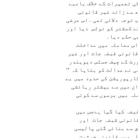
ی تعمیرات کے خلاف بامبے
ھ سے زائد غیر قانونی
 توجہ دلائی تھی ۔اس عرضی
ے کمشنر کو نوٹس دیا اور
ی حکم دیا۔
اس معاملہ میں مداخلت
قانونی قبضہ جات اور غیر
رٹ کے چیف جسٹس دیویندر
 نے عدالت کو بتایا کہ ’’
ارپوریشن کی حدود میں بے
ان میں سے بیشتر رہائشی
لہ میں برسوں سے کوئی
بضہ کیا گیا ہےجس میں
مل ہیں۔ دستاویزی ریکارڈ کے مطابق پورے شہر میں ۱۶۹؍ غیر قانونی قبضہ جات اور
 سے بنائی گئی پالیسی
لہ میں قانونی حیثیت