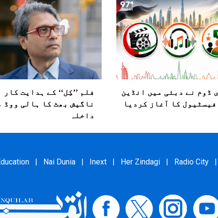
 ڈوم نے دبئی میں انڈین
فلم ’’کِل‘‘ کے ہدایت کار 
فیسٹیول کا آغاز کردیا
ناگیش بھٹ کا ہالی ووڈ م
داخلہ
ducation
|
Nai Dunia
|
Inext
|
Her Zindagi
|
Radio City
|