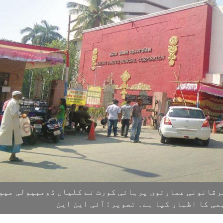
رقانونی عمارتوں پرہائی کورٹ نے کلیان ڈومبیولی میو
 کا اظہار کیا ہے۔ تصویر : آئی این این