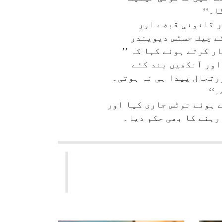
ا۔‘‘
ر قانونی قبضے اور
ے چیف جسٹس دیویندر
 کرتے ہوئے کہا کہ ’’
اور آنکھیں بند کئے
ورتحال پیدا ہی نہ ہوتی۔
۔‘‘
ے ہوئے نوٹس جاری کیا اور