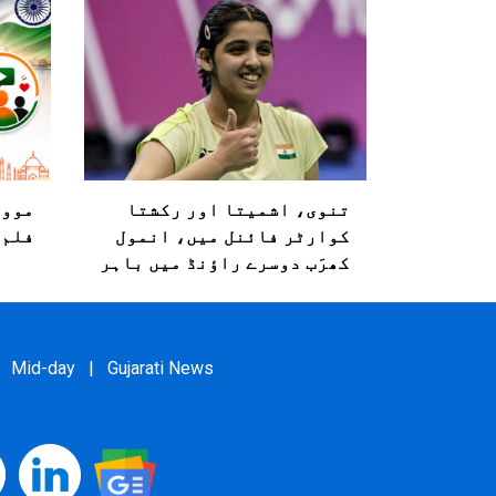
تنوی، اشمیتا اور رکشتا
مووی
کوارٹر فائنل میں، انمول
فلم 
کھرَب دوسرے راؤنڈ میں باہر
Mid-day
|
Gujarati News