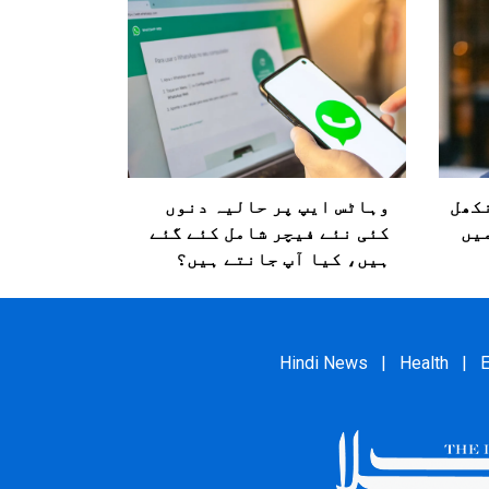
نکھل
وہاٹس ایپ پر حالیہ دنوں
یں
کئی نئے فیچر شامل کئے گئے
ہیں، کیا آپ جانتے ہیں؟
Hindi News
|
Health
|
E