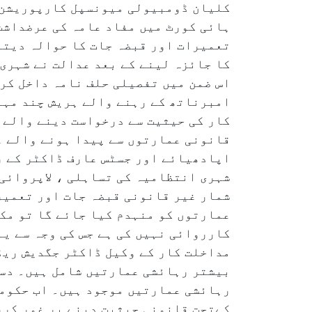
کلیان ڈومبیولی میونسپل کارپوریشن (
ہائی کورٹ میں مفاد عامہ کی عرضداشت 
تعمیرات اور قبضہ جات کا حوالہ دیتے 
کا جائزہ لینے کے بعد عدالت نے شہری 
اس ضمن میں تفصیلی حلف نامہ داخل کر
امبرناتھ کے رہنے والے ہریش چند مہا
کار کی حیثیت سے درخواست دینے والے 
قانونی عمارتوں سے پیدا ہونے والے ع
اپادھیائے اور جسٹس عارف ڈاکٹر کے ر
شہری انتظامیہ کی تساہلی ، لاپروائی
شمار غیر قانونی قبضہ جات اور تعمیر
عمارتوں کو منہدم کیا جائے گا تو مک
کارروائی نہیں کی ہے جس کی وجہ سے یہ
مداخلت کار کے وکیل ڈاکٹر جگدیش ریڈی
رہائشی عمارتیں موجود ہیں۔ اب حکومت
کےتحت قانونی حیثیت دینے پر غور کرر