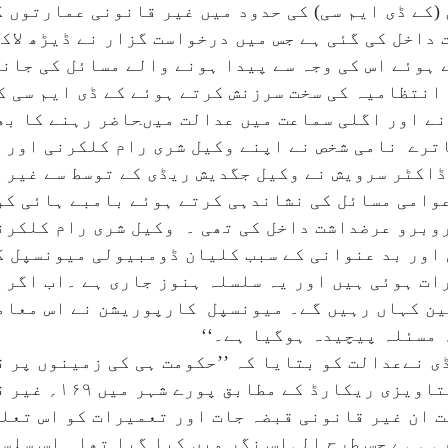
کے ڈی ایم سی) کی حدود میں غیر قانونی عمارتوں ک
داخل کی گئی ہے جس میں درخواست گزار نے ڈیڑھ لاک
ہوئے اس کی وجہ سے پیدا ہونے والے مسائل کی جانب
انتظامیہ کی سخت سرزنش کرتے ہوئے کے ڈی ایم سی ک
نے اور اگلی سماعت میں عدالت میںحاضر رہنے کا بھ
ترے نامی شخص نے اپنے وکیل شری رام کلکرنی اور 
ڈاکٹر سرویش نے وکیل جگدیش ریڈی کے توسط سے غیر 
وامی مسائل کی نشاندہی کرتے ہوئے بامبے ہائی کو
وبرو عرضداشت داخل کی تھی ۔ وکیل شری رام کلکرنی
 اور بد عنوانی کے سبب کلیان ڈومبیولی میونسپل ک
ات ہوئی ہیں اور یہ سلسلہ ہنوز جاری ہے ۔اب اگر 
ین کہاں رہیں گے۔ میونسپل کارپوریشن نے اس معام
 مسئلہ پیچیدہ ہوگیا ہے۔‘‘
 نےعدالت کو بتایا کہ ’’حکومت ہی کی زمینوں پر ق
بیشتر رہائشی عمارتیں شا
 ان غیر قانونی قبضہ جات اور تعمیرات کو اس تعلق
ہی ہے جس طرح الہاس نگر میں کیا گیا تھا ۔اس سلس