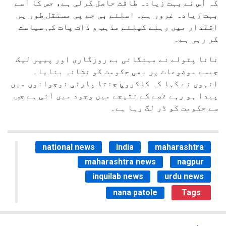
کہ اُس نے بہت زیادہ طاقت حاصل کرلی ہے، جس کا اُسے
بہت زیادہ غرور ہے۔ اسلئے بی جے پی مستقل طور پر
اقتدار میں رہنے کیلئے مذہب و ذات پات کی سیاست
کر رہی ہے۔
نانا پٹولے نے مہنگائی بے روزگاری اور پیپر لیک
جیسے موضوعات پر بھی حکومت کو نشانہ بنایا۔
انہوں نے کہا کہ کاکروچ جنتا پارٹی نوجوانوں میں
پیدا ہو رہے غصے کے نتیجے میں وجود میں آئی ہے جس
سے حکومت کو ڈر لگ رہا ہے۔
national news
india
maharashtra
maharashtra news
nagpur
inquilab news
urdu news
nana patole
Tags