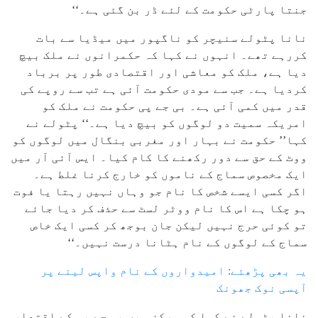
جنتا پارٹی حکومت کے لئے ڈر بن گئی ہے۔‘‘
نانا پٹولے سنیچر کو ناگپور میں میڈیا سے بات
کررہے تھے۔ انہوں نے کہا کہ حکمرانوں نے ملک بیچ
دیا ہے، ملک کو معاشی اور اقتصادی طور پر برباد
کردیا ہے۔ جب سے مودی حکومت آئی ہے تب سے روپے کی
قدر میں کمی آئی ہے۔ بی جے پی حکومت نے ملک کو
امریکہ سمیت دو لوگوں کو بیچ دیا ہے۔‘‘ پٹولے نے
کہا’’ حکومت نے بہار اور مغربی بنگال میں لوگوں کو
ووٹ کے حق سے دور رکھنے کا کام کیا۔ ایس آئی آر میں
ایک مخصوص سماج کے ناموں کو خارج کرنا غلط ہے۔
اگر کسی ایسے شخص کا نام جو وہاں نہیں رہتا یا فوت
ہو چکا ہے اس کا نام ووٹر لسٹ سے حذف کر دیا جائے
تو کوئی حرج نہیں لیکن جان بوجھ کر کسی ایک خاص
سماج کے لوگوں کے نام ہٹانا درست نہیں۔‘‘
یہ بھی پڑھئے: امیدواروں کے نام واپس لینے پر
آپسی نوک جھونک
نانا پٹولے نے کہا کہ مرکز میں بی جے پی کے اقتدار