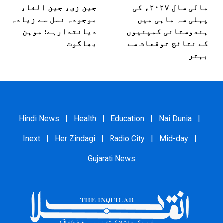
مالی سال ۲۰۲۷ء کی
جین زی، جین الفا،
پہلی سہ ماہی میں
موجودہ نسل سے زیادہ
ہندوستانی کمپنیوں
دیانتدارہے: موہن
کے نتائج توقعات سے
بھاگوت
بہتر
Hindi News
|
Health
|
Education
|
Nai Dunia
|
Inext
|
Her Zindagi
|
Radio City
|
Mid-day
|
Gujarati News