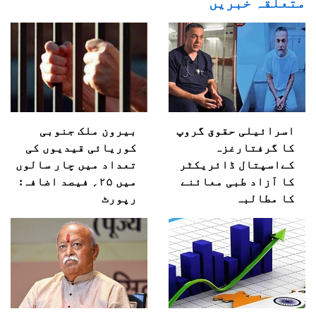
متعلقہ خبریں
اسرائیلی حقوق گروپ
بیرون ملک جنوبی
کا گرفتارغزہ
کوریائی قیدیوں کی
کےاسپتال ڈائریکٹر
تعداد میں چار سالوں
کا آزاد طبی معائنے
میں ۲۵؍ فیصد اضافہ:
کا مطالبہ
رپورٹ