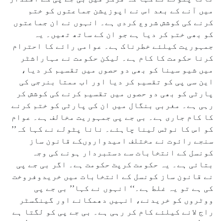
میں آنے کے بعد اس نے اپوزیشن جماعتوں کو ختم
کرنے کی کوشش شروع کردی ہے۔ انہوں نے ان جماعتوں
کو بھی ختم کر دیا ہے جو ان کے ساتھ تھیں۔ یہ
جمہوریت کیلئے خطرناک ہے۔ عوامی رائے کا احترام
کرنا حکومت کا کام ہے۔ لیکن حکومت نے مہاراشٹر
میں شیو سینا کو بھی دو حصوں میں تقسیم کر دیا،
این سی پی کو تقسیم کر دیا اور اب ممتا بنرجی کی
پارٹی کو بھی دو حصوں میں تقسیم کرنے کی کوشش کر
رہی ہے۔ مغربی بنگال میں ان کی پارٹی کو ختم کرنے
کا کام جاری ہے۔ بی جے پی جمہوریت مخالف ہے۔ عوام
کو اس کا نوٹس لینا چاہئے۔ نانا پٹولے نے کہا کہ’’
سنجے رائوت نے مختلف امیدواروںکے قانون ساز
کونسل کے انتخابات سے دستبردار ہونے کی وجہ
بتائی ہے۔ یہ حکومت کرپٹ حکومت ہے۔ اگر بی جے پی
نے قانون ساز کونسل کے انتخابات میں خریدوفروخت
کی ہے تو یہ غلط ہے۔‘‘ انہوں نے کہا’’ بی جے پی
ووٹروں کو خریدنے، انہیں دھمکانے اور گینگسٹر
راج لانے کیلئے کام کر رہی ہے۔ بی جے پی کو لگتا ہے