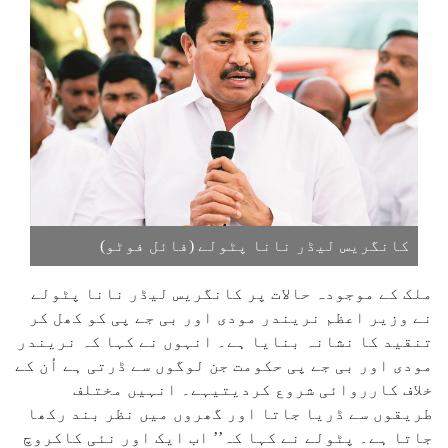
کانگریس لیڈر نانا پٹولے (فائل فوٹو)
ملک کے موجودہ حالات پر کانگریس لیڈر نانا پٹولے
نے وزیر اعظم نریندر مودی اور بی جے پی کو کھل کر
تنقید کا نشانہ بنایا ہے۔ انہوں نے کہا کہ نریندر
مودی اور بی جے پی حکومت جن لوگوں سے ڈرتی ہے اُن کے
خلاف کارروائی شروع کردیتیہے۔ انہیں مختلف
طریقوں سے ڈریا جاتا اور گھروں میں نظر بند رکھا
جاتا ہے۔ پٹولے نے کہا کہ’’ اب ایک اور نئی کاکروچ