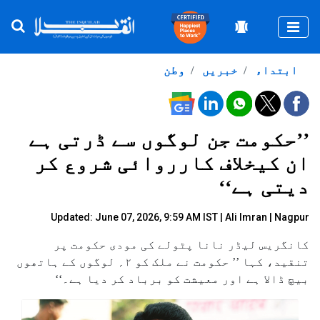
Togg
ابتداء
خبریں
وطن
’’حکومت جن لوگوں سے ڈرتی ہے
ان کیخلاف کارروائی شروع کر
دیتی ہے‘‘
Updated: June 07, 2026, 9:59 AM IST |
Ali Imran
| Nagpur
کانگریس لیڈر نانا پٹولے کی مودی حکومت پر
تنقید، کہا ’’ حکومت نے ملک کو ۲؍ لوگوں کے ہاتھوں
بیچ ڈالا ہے اور معیشت کو برباد کر دیا ہے۔‘‘