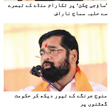
’ساؤجی چکن‘ پر تکارام منڈے کے تبصرے
سے حلبہ سماج ناراض
منوج جرنگے کے تیور دیکھ کر حکومت
گھٹنوں پر