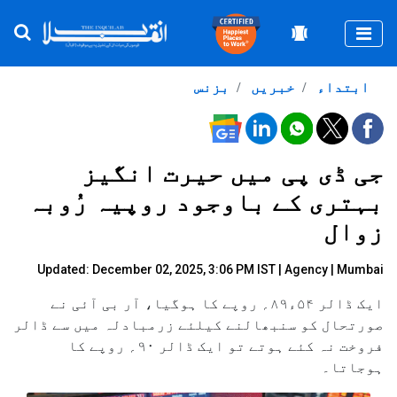
Togg
ابتداء
خبریں
بزنس
جی ڈی پی میں حیرت انگیز
بہتری کے باوجود روپیہ رُوبہ
زوال
Updated: December 02, 2025, 3:06 PM IST |
Agency
| Mumbai
ایک ڈالر ۵۴ء۸۹؍ روپے کا ہوگیا، آر بی آئی نے
صورتحال کو سنبھالنے کیلئے زرمبادلہ میں سے ڈالر
فروخت نہ کئے ہوتے تو ایک ڈالر ۹۰؍ روپے کا
ہوجاتا۔