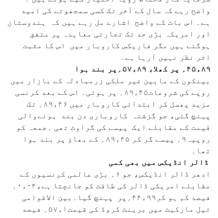
واضح رہے کہ سال کے آخر تک کسی سمجھوتے کی امید
ہے۔ اس بات کے واضح اشارے مل رہے ہیں کہ ہندوستان
اور امریکہ بڑی حد تک تجارتی معاہدہ پر متفق
ہوگئے ہیں مگر فاریکس کاروبار میں اس کا مثبت
اثر نظر نہیں آرہا ہے۔
۸۹ء۴۵؍ پر کھلا، ۸۹ء۵۷؍پر بند ہوا
بینکوں کے مابین غیر ملکی زرمبادلہ کے بازار میں
روپے کی شروعات۴۵ء۸۹؍ پر ہوئی۔ اس کے بعد کرنسی
مزید پھسل کر ابتدائی کاروبار میں ۴۶ء۸۹؍ تک
پہنچ گئی، جو گزشتہ کاروباری دن بند ہونےوالی
قیمت کے مقابلے ایک پیسے کی گراوٹ تھی ۔جمعہ کو
روپیہ۹؍ پیسے گر کر ۴۵ء۸۹؍ کے بھاؤ پر بند ہوا
تھا۔
ڈالر انڈیکس میں بھی کمی
ادھر ڈالر انڈیکس، جو ۶؍ بڑی عالمی کرنسیوں کے
مقابلے امریکی ڈالر کی طاقت کو جانچتا ہے،۰۴ء۰؍
فیصد کم ہو کر۹۹ء۴۴؍پر پہنچ گیا۔بین الاقوامی
تیل مارکیٹ میں برینٹ کروڈ کی قیمت۱ء۵۷؍ فیصد