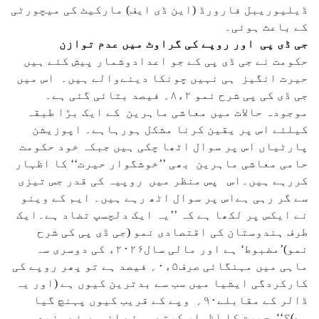
ڈیلیوریبل فارورڈ (این ڈی ایف) مارکیٹ کی میچورٹی
کے باعث ہوئی۔
جی ڈی پی اور روپے کی گراوٹ میں عدم توازن
حکومت نے جی ڈی پی کے جو اعدادوشمار پیش کئے ہیں
حیرت انگیز ہی نہیں چونکا دینےوالے ہیں۔ اس میں
جی ڈی کی پی شرح نمو ۲ء۸؍ فیصد بتائی گئی ہے۔
موجودہ حالات میں معاشی ماہرین کے ایک بڑا طبقہ
کیلئے اس پر یقین کرنا مشکل ہورہاہے۔ اپوزیشن
پارٹیاں اس پر سوال اٹھا چکی ہیں جبکہ خود حکومت
حامی معاشی ماہرین بھی ’’خوشگوار حیرت‘‘ کا اظہار
کررہے ہیں۔اس پس منظر میں روپیہ کی قدر جس تیزی
سے گر رہی ہےاس پر سوال اٹھ رہے ہیں۔ ایم کے وینو
نے ایکس پر لکھا ہے کہ ’’یہ ایک دلچسپ تضاد ہے۔ایک
طرف ہندوستان کی اقتصادی نمو (جی ڈی پی کی شرح
نمو)’مضبوط‘ ہے اور مالی سال۲۰۲۶ء کی دوسری سہ
ماہی میں مہنگائی صرف۵ء۰؍ فیصد ہے تو پھر روپے کی
کارکردگی ایشیا میں سب سے بدترین کیوں ہے (اور یہ
ڈالر کے مقابلے۹۰؍ وپے کے قریب کیوں پہنچ گیا
ہے)؟‘‘ حیرت کا اظہار کرتے ہوئے انہوں نے مزید