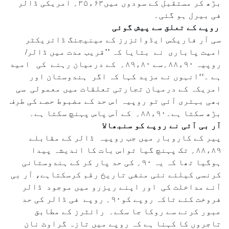
بڑھ کر مستقبل کے سودوں میں۶۳ء۳۵؍ امریکی ڈالر
فی بیرل ہو گئی۔
روپے کے تعلق سے پیش گوئی
سی آر فاریکس ایڈوائزرز کے مینیجنگ ڈائریکٹر
امیت پاباری نے بتایا کہ ’’قریب مدت میں ڈالر/
روپیہ ۹۰ء۸۸؍سے ۸۰ء۸۹؍ کے درمیان رہنے کی امید
ہے ۔‘‘انہوں نے مزید کہا کہ اگر ہندوستان اور
امریکہ کے درمیان تجارتی تعلقات میں معمولی سی
بھی بہتری آئی تو روپیہ اس حد کے مضبوط حصے کی طرف
بڑھ سکتا ہے۔۹۰ء۸۸؍ کے آس پاس پہنچ سکتا ہے۔
آر بی آئی نے روپے کو سنبھالا
پیر کے کاروبار میں جب روپیہ ڈالر کے مقابلے
۸۹ء۸۸؍ تک پہنچ گیا تواس بات کا اندیشہ پیدا
ہوگیا تھا کہ یہ ۹۰؍ کی حد پار کر کے ہندوستانی
کرنسی کیلئے نئی منفی تاریخ رقم کرسکتاہے، آر بی
آنے مداخلت کی اور اپنے ریزرو میں موجود ڈالر
فروخت کئے تاکہ روپے کو۹۰؍ روپے فی ڈالر کی حد
عبور کرنے سے روکا جا سکے۔ رائٹرز کے مطابق
تاجروں کا کہنا ہے کہ روپے میں تازہ گراوٹ نان