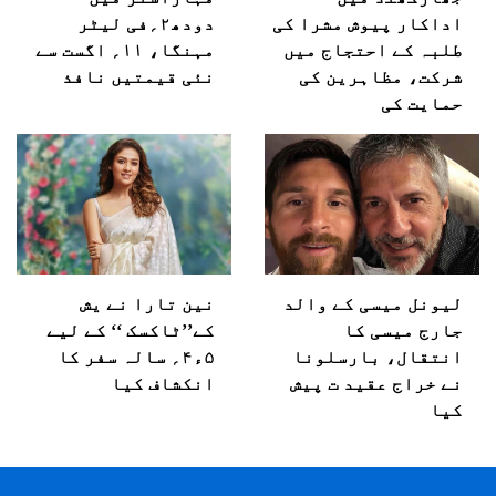
اداکار پیوش مشرا کی
دودھ۲؍فی لیٹر
طلبہ کے احتجاج میں
مہنگا، ۱۱؍ اگست سے
شرکت، مظاہرین کی
نئی قیمتیں نافذ
حمایت کی
لیونل میسی کے والد
نین تارا نے یش
جارج میسی کا
کے’’ٹاکسک ‘‘ کے لیے
انتقال، بارسلونا
۵ء۴؍ سالہ سفر کا
نے خراج عقید ت پیش
انکشاف کیا
کیا