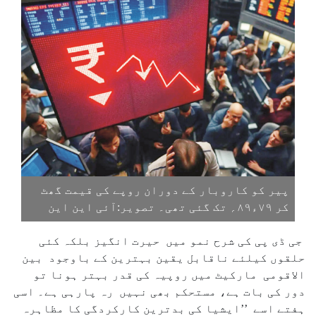
پیر کو کاروبار کے دوران روپے کی قیمت گھٹ
کر ۷۹ء۸۹؍ تک گئی تھی۔ تصویر:آئی این این
جی ڈی پی کی شرح نمو میں حیرت انگیز بلکہ کئی
حلقوں کیلئے ناقابل یقین بہترین کے باوجود بین
الاقومی مارکیٹ میں روپیہ کی قدر بہتر ہونا تو
دور کی بات ہے، مستحکم بھی نہیں رہ پارہی ہے۔ اسی
ہفتے اسے ’’ایشیا کی بدترین کارکردگی کا مظاہرہ