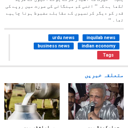
لکھا ہے کہ ’’ اتنی کم مہنگائی کی صورت میں روپے کی
قدر کو دیگر کرنسیوں کے مقابلے مضبوط ہونا چاہیے
تھا۔ ‘‘
urdu news
inquilab news
business news
indian economy
Tags
متعلقہ خبریں
جھارکھنڈ میں
مہاراشٹر میں