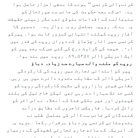
کرنےوالی کرنسی ‘‘ ہونے کا منفی اعزاز حاصل ہوا
ہے۔ اس کے بعد حکومت کی جانب سے صورتحال کو
سنبھالنے کے اقدامات متوقع تھے مگر زمینی حقیقت
یہ ہے کہ روپیہ مسلسل روبہ زوال ہے۔ دسمبر کا
آغاز روپے کیلئے انتہائی کمزور ثابت ہوا۔ پیرکو
کرنسی میں اتار چڑھاؤ کے دوران روپے کی قدر میں
۱ء۰؍ فیصد کی گراوٹ درج کی گئی جس کے بعد پیر کو
ایک امریکی ڈالر ۵۴۵۷ء۸۹؍ روپے میں بند ہوا۔
روپے کو ملنے والے سہارے سے زیادہ دباؤ
پیر کو ابتدائی تجارت میں روپے کی کارکردگی
امریکی ڈالر کے مقابلے محدود دائرے میں ہی رہی۔
مقامی شیئر بازاروں کی مثبت کارکردگی روپے کو
کسی حد تک سہارا دے رہی تھی لیکن خام تیل کی بلند
قیمتوں اور غیر ملکی فنڈ کے انخلاء نے اس اثر کو
زائل کردیا۔ فاریکس تاجروں کے مطابق درآمد
کنندگان کی جانب سے ڈالر کی مسلسل طلب نے
ہندوستانی کرنسی پر دباؤ برقرار رکھا ۔مزید یہ
کہ امریکہ کے ساتھ جاری تجارتی کشیدگی کے درمیان
سرمایہ کار محتاط رویہ اختیار کیے ہوئے ہیں ۔