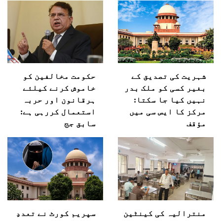
شہریت کی تصدیق کے
حکومت مخالفین کو
بغیر کسی کو ملک بدر
خاموش کرنے کیلئے
نہیں کیا جا سکتا:
ہرقانون اور حربہ
مرکز کا ایس سی میں
استعمال کررہی ہے:
مؤقف
سابق جج
منترالیہ کی کینٹین
سپریم کورٹ نے تعددِ