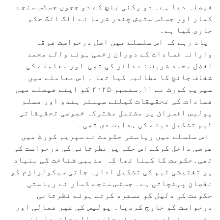
فیصلہ دیا ہے۔ دو رکنی بنچ کے دو ججوں جسٹس سنجے
کمار اور جسٹس ستیش چندر شرما نے الگ الگ حکم
جاری کیا ہے۔
یاد رہے کہ اس سلسلے میں اصل درخواست فرقہ
وارانہ فسادات کے دوران زخمی ہونے والے محمد
افضل محمد شریف نے دائر کی تھی اور معاملے کی
شفاف جانچ کا مطالبہ کیا تھا ۔ اس معاملے میں
سپریم کورٹ نے ۱۱؍ستمبر ۲۰۲۵ کو اپنے فیصلے میں
فسادات کی تحقیقات کیلئے سینئر ہندو اور مسلم
پولیس افسران پر مشتمل مشترکہ خصوصی تحقیقاتی
ٹیم تشکیل دینے کی ہدایت دی تھی۔
اس سلسلے میں ریاستی حکومت نے سپریم کورٹ میں
عرضی داخل کرکے اس حکم پر نظرثانی کی درخواست کی
تھی۔حکومت کا کہنا تھا کہ مذہبی شناخت کی بنیاد
پر تفتیشی ٹیم کی تشکیل ادارہ جاتی سیکولرازم کو
نقصان پہنچاتی ہے۔ جسٹس سنجے کمار نے ریاستی
حکومت کی دلیل کو مسترد کرتے ہوئے نظرثانی
درخواست کو خارج کردیا۔ پولیس کی غیر فعالی اور
مذہبی بنیادوں پر دیئے جانے والے جانبدارانہ