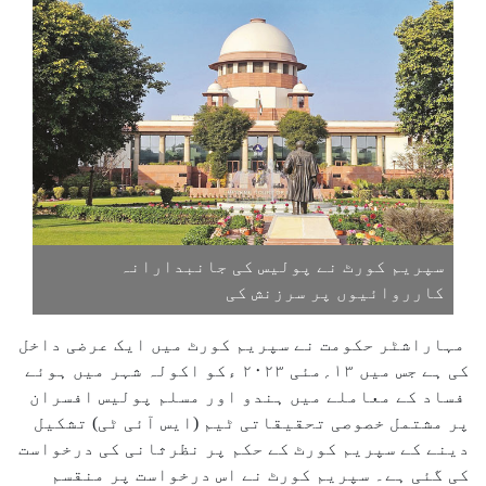
سپریم کورٹ نے پولیس کی جانبدارانہ
کارروائیوں پر سرزنش کی
مہاراشٹر حکومت نے سپریم کورٹ میں ایک عرضی داخل
کی ہے جس میں ۱۳؍مئی ۲۰۲۳ ءکو اکولہ شہر میں ہوئے
فساد کے معاملے میں ہندو اور مسلم پولیس افسران
پر مشتمل خصوصی تحقیقاتی ٹیم (ایس آئی ٹی) تشکیل
دینے کے سپریم کورٹ کے حکم پر نظرثانی کی درخواست
کی گئی ہے۔ سپریم کورٹ نے اس درخواست پر منقسم