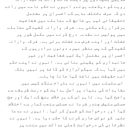
رویے کو دیکھتے ہوئے، انہوں نے حکم نامے میں رائے
دی کہ صرف مختلف مذہب کے افسران پر مشتمل
تحقیقاتی ٹیم ہی جانچ کے معاملے میں شفافیت
برقرار رکھ سکتی ہے۔ فرقہ وارانہ کشیدگی معاملے
میں پولیس نے مقدمہ درج کرنے میں مکمل طور پر
غفلت اور اپنے فرض سے غفلت برتی ہے۔ فرقہ وارانہ
کشیدگی کے پس منظر میں، دونوں برادریوں کے
افسران پر مشتمل ایک ٹیم شفافیت اور غیر
جانبداری کو یقینی بناتی ہے۔ انہوں نے اپنے حکم
میں کہا ہے کہ سیکولرازم کو کاغذ پر نہیں بلکہ
اسے حقیقت میں نافذ کیا جانا چاہئے۔
اس سلسلے میں انہوں نے بلرام سنگھ کیس میں
مشاہدات کی بنیاد پر اصل ہدایت کو درست طریقے سے
واضح کیا ہے۔ تاہم اس کے بر خلاف بنچ کے ایک اور جج
جسٹس ستیش چندر شرما نے جسٹس سنجے کمار سے اختلاف
کیا اور درخواست کو قبول کر لیا۔ انہوں نے مدعا
علیہ کو نوٹس جاری کرنے کا حکم دیا ہے۔ انہوں نے
نظرثانی کی درخواست کھلی عدالت میں سننے پر