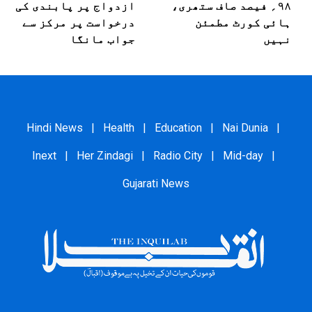
۹۸؍ فیصد صاف ستھری،
ازدواج پر پابندی کی
ہائی کورٹ مطمئن
درخواست پر مرکز سے
نہیں
جواب مانگا
Hindi News
|
Health
|
Education
|
Nai Dunia
|
Inext
|
Her Zindagi
|
Radio City
|
Mid-day
|
Gujarati News