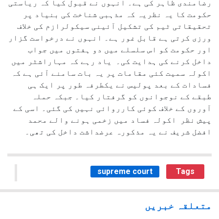
رضامندی ظاہر کی ہے۔ انہوں نے قبول کیا کہ ریاستی
حکومت کا یہ نظریہ کہ مذہبی شناخت کی بنیاد پر
تحقیقاتی ٹیم کی تشکیل آئینی سیکولرازم کی خلاف
ورزی کرتی ہے قابل غور ہے۔ انہوں نے درخواست گزار
اور حکومت کو اس سلسلے میں دو ہفتوں میں جواب
داخل کرنے کی ہدایت کی۔ یاد رہے کہ مہاراشٹر میں
اکولہ سمیت کئی مقامات پر یہ بات سامنے آئی ہے کہ
فسادات کے بعد پولیس نے یکطرفہ طور پر ایک ہی
طبقے کے نوجوانوں کو گرفتار کیا۔ جبکہ حملہ
آوروں کے خلاف کوئی کارروائی نہیں کی گئی۔ اسی کے
پیش نظر اکولہ فساد میں زخمی ہونے والے محمد
افضل شریف نے یہ مذکورہ عرضداشت داخل کی تھی۔
supreme court
Tags
متعلقہ خبریں