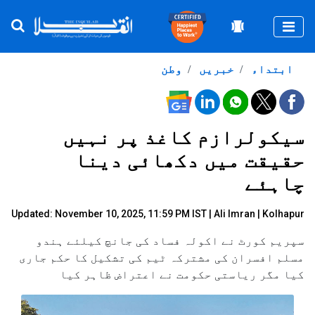
Togg
ابتداء
خبریں
وطن
سیکولرازم کاغذ پر نہیں
حقیقت میں دکھائی دینا
چاہئے
Updated: November 10, 2025, 11:59 PM IST |
Ali Imran
| Kolhapur
سپریم کورٹ نے اکولہ فساد کی جانچ کیلئے ہندو
مسلم افسران کی مشترکہ ٹیم کی تشکیل کا حکم جاری
کیا مگر ریاستی حکومت نے اعتراض ظاہر کیا