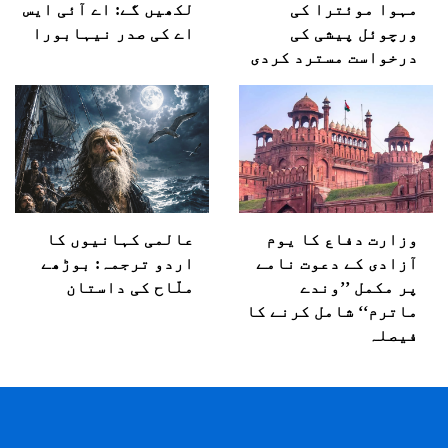
مہوا موئترا کی
لکھیں گے: اے آئی ایس
ورچوئل پیشی کی
اے کی صدر نیہابورا
درخواست مسترد کردی
وزارت دفاع کا یوم
عالمی کہانیوں کا
آزادی کے دعوت نامے
اردو ترجمہ: بوڑھے
پر مکمل ’’وندے
ملّاح کی داستان
ماترم‘‘ شامل کرنے کا
فیصلہ