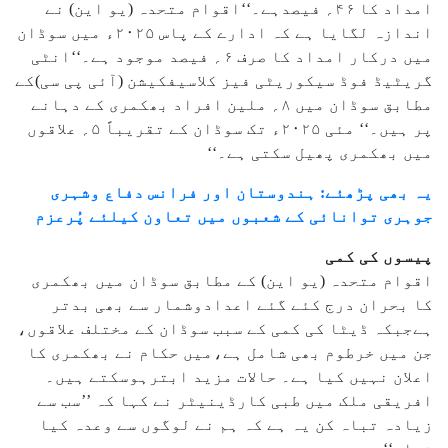
امداد کا ۴۶؍ فیصدہے۔‘‘اقوام متحدہ (یو این) نے
اندازہ لگایا ہے کہ ادارے کے پاس ۲۰۲۵ء میں سوڈان
میں درکار امداد کا صرف ۶؍ فیصد موجود ہے۔‘‘انٹی
گریٹیڈ فوڈ سیکوریٹی فیز کلاسیفکیشن (آئی پی سی)کے
مطابق سوڈان میں ۸؍ ملین افراد بھکمری کے دہانے
پر ہیں۔‘‘ مئی ۲۰۲۵ء تک سوڈان کے تقریباً ۵؍ علاقوں
میں بھکمری پھیل سکتی ہے۔‘‘
یہ بھی پڑھئے: ہندوستان اور فرانس دفاع وشہری
جوہری توانائی کے شعبوں میں تعاون کیلئے پُرعزم
پیسوں کی کمی
اقوام متحدہ (یو این) کے مطابق سوڈان میں بھکمری
کا بحران درج کئے گئے اعدادوشمار سے بھی بدتر
ہےجبکہ ڈیٹا کی کمی کے سبب سوڈان کے مختلف علاقوں،
جن میں خرطوم بھی شامل ہے،میں حکام نے بھکمری کا
اعلان نہیں کیا ہے۔ حالات مزید ابترہوسکتے ہیں۔
افریقی ملک میں طبی کارڈینیٹر نے کہا کہ ’’سب سے
زیادہ تباہ کن یہ ہے کہ ہم نے لوگوں سے وعدہ کیا