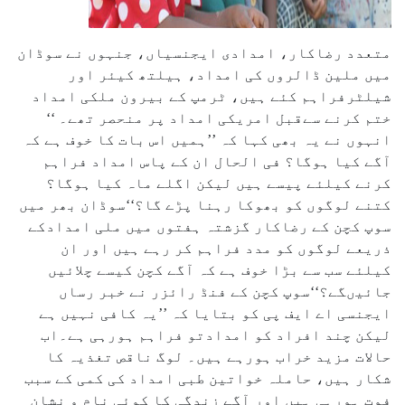
متعدد رضاکار، امدادی ایجنسیاں، جنہوں نے سوڈان
میں ملین ڈالروں کی امداد، ہیلتھ کیئر اور
شیلٹرفراہم کئے ہیں، ٹرمپ کے بیرون ملکی امداد
ختم کرنے سےقبل امریکی امداد پر منحصر تھے۔ ‘‘
انہوں نے یہ بھی کہا کہ ’’ہمیں اس بات کا خوف ہے کہ
آگے کیا ہوگا؟ فی الحال ان کے پاس امداد فراہم
کرنے کیلئے پیسے ہیں لیکن اگلے ماہ کیا ہوگا؟
کتنے لوگوں کو بھوکا رہنا پڑے گا؟‘‘سوڈان بھر میں
سوپ کچن کے رضاکار گزشتہ ہفتوں میں ملی امدادکے
ذریعے لوگوں کو مدد فراہم کر رہے ہیں اور ان
کیلئے سب سے بڑا خوف ہے کہ آگے کچن کیسے چلائیں
جائیںگے؟‘‘سوپ کچن کے فنڈ رائزر نے خبر رساں
ایجنسی اے ایف پی کو بتایا کہ ’’یہ کافی نہیں ہے
لیکن چند افراد کو امدادتو فراہم ہورہی ہے۔اب
حالات مزید خراب ہورہے ہیں۔ لوگ ناقص تغذیہ کا
شکار ہیں، حاملہ خواتین طبی امداد کی کمی کے سبب
فوت ہورہی ہیں اور آگے زندگی کا کوئی نام و نشان