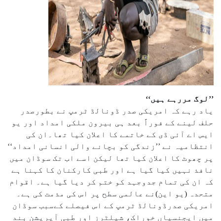
’’لوگ مررہے ہیں‘‘
یاد رہے کہ امریکی صدر ڈونالڈ ٹرمپ نے بطورصدر
حلف لینے کے فوراً بعد ہی بیرون ملکی امداد اور یو
ایس اے آئی ڈی کے خاتمے کا اعلان کیا تھا۔ان کی
انتظامیہ نے ’’زندگی کو بچانے والی انسانی امداد‘‘
پر چھوٹ کا اعلان کیا تھا لیکن اسے اب تک سوڈان میں
نافذ نہیں کیا گیا ہے اور طبی کارکنان کا کہنا ہے
کہ ان کی تمام جدوجہد کو ختم کر دیا گیا ہے۔ اقوام
متحدہ (یو این)نے عالمی سطح پر اس کی مذمت کی ہے۔
امریکی صدرڈونالڈ ٹرمپ کے اس فیصلے کےسبب سوڈان
میں ایجنسیاں خوراک، شیلٹرز اور طبی آپریشن بند