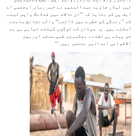
ٹیم لیڈر جاوید عبدالمنیم نے خبر رساں ایجنسی اے
ایف پی کو بتایا کہ ’’ان حالات میں فنڈنگ واپس لینے
کے ’’زندگی کو خطرے میں ڈالنے‘‘ والے نتائج سامنے
آسکتے ہیں۔یہ سوڈان کے لوگوں کیلئے تباہی ہی ہے
جو پہلے ہی تشدد، بھکمری، طبی سسٹم اوربین
الاقوامی امدادپر منحصر ہیں۔‘‘