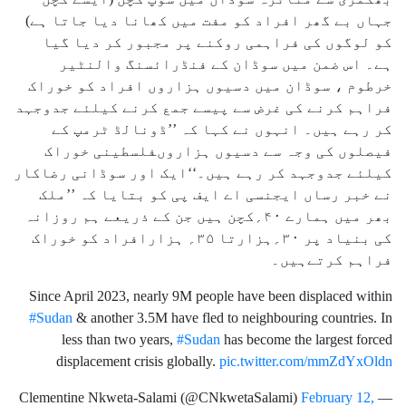
جہاں بے گھر افراد کو مفت میں کھانا دیا جاتا ہے)
کو لوگوں کی فراہمی روکنے پر مجبور کر دیا گیا
ہے۔ اس ضمن میں سوڈان کے فنڈرائسنگ والنٹیر
خرطوم ، سوڈان میں دسیوں ہزاروں افراد کو خوراک
فراہم کرنے کی غرض سے پیسے جمع کرنے کیلئے جدوجہد
کر رہے ہیں۔ انہوں نے کہا کہ ’’ڈونالڈ ٹرمپ کے
فیصلوں کی وجہ سے دسیوں ہزاروںفلسطینی خوراک
کیلئے جدوجہد کر رہے ہیں۔‘‘ایک اور سوڈانی رضاکار
نے خبر رساں ایجنسی اے ایف پی کو بتایا کہ ’’ملک
بھر میں ہمارے ۴۰؍کچن ہیں جن کے ذریعے ہم روزانہ
کی بنیاد پر ۳۰؍ہزارتا ۳۵؍ ہزارافراد کو خوراک
فراہم کرتےہیں۔
Since April 2023, nearly 9M people have been displaced within
#Sudan
& another 3.5M have fled to neighbouring countries. In
less than two years,
#Sudan
has become the largest forced
displacement crisis globally.
pic.twitter.com/mmZdYxOldn
February 12,
— Clementine Nkweta-Salami (@CNkwetaSalami)