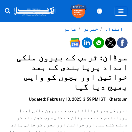
Togg
ابتداء
خبریں
عالم
سوڈان: ٹرمپ کے بیرون ملکی
امداد پرپابندی کے بعد
خواتین اور بچوں کو واپس
بھیج دیا گیا
Updated: February 13, 2025, 3:59 PM IST | Khartoum
امریکی صدر ڈونالڈ ٹرمپ کے بیرون ملکی امداد
پرپابندی کے بعد سوڈان کے کئی سوپ کچن بند کر
دیئے گئے ہیں اور خواتین اور بچوں کو خالی ہاتھ
واپس بھیج دیا گیا ہے۔ رضاکاروں کیلئے اہم مسئلہ