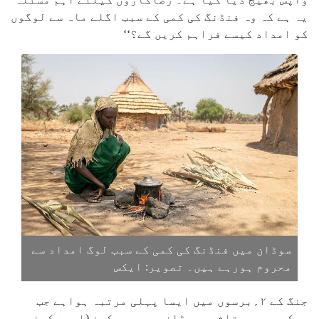
یہ ہے کہ وہ فنڈنگ کی کمی کے سبب اگلے ماہ سے لوگوں
کو امداد کیسے فراہم کریں گے؟‘‘
سوڈان میں فنڈنگ کی کمی کے سبب لوگ امداد سے
محروم ہورہے ہیں۔ تصویر: ایکس
جنگ کے ۲؍برسوں میں ایسا پہلی مرتبہ ہواہے جب
بھکمری سے متاثرہ سوڈان میں سوپ کچن (ایسے کچن