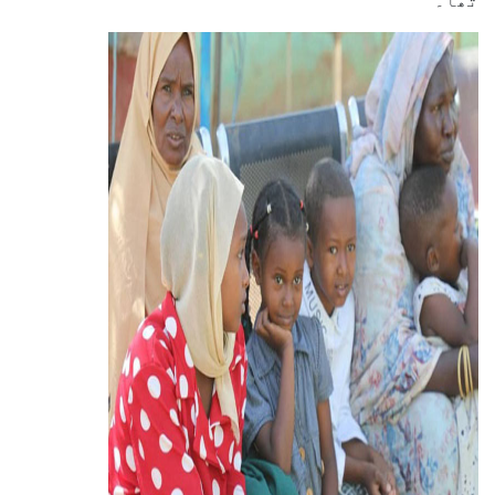
تھا۔‘‘