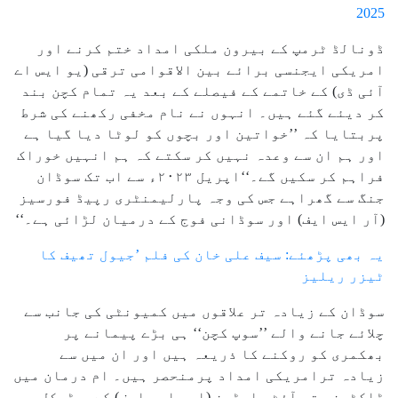
2025
ڈونالڈ ٹرمپ کے بیرون ملکی امداد ختم کرنے اور
امریکی ایجنسی برائے بین الاقوامی ترقی (یو ایس اے
آئی ڈی) کے خاتمے کے فیصلے کے بعد یہ تمام کچن بند
کر دیئے گئے ہیں۔ انہوں نے نام مخفی رکھنے کی شرط
پربتایا کہ ’’خواتین اور بچوں کو لوٹا دیا گیا ہے
اور ہم ان سے وعدہ نہیں کر سکتے کہ ہم انہیں خوراک
فراہم کر سکیں گے۔‘‘اپریل ۲۰۲۳ء سے اب تک سوڈان
جنگ سے گھراہے جس کی وجہ پارلیمنٹری رپیڈ فورسیز
(آر ایس ایف) اور سوڈانی فوج کے درمیان لڑائی ہے۔‘‘
یہ بھی پڑھئے: سیف علی خان کی فلم ’جیول تھیف کا
ٹیزر ریلیز
سوڈان کے زیادہ تر علاقوں میں کمیونٹی کی جانب سے
چلائے جانے والے ’’سوپ کچن‘‘ ہی بڑے پیمانے پر
بھکمری کو روکنے کا ذریعہ ہیں اور ان میں سے
زیادہ ترامریکی امداد پرمنحصر ہیں۔ ام درمان میں
ڈاکٹرز وتھ آؤٹ بارڈرز (ایم ایس ایف) کےمیڈیکل