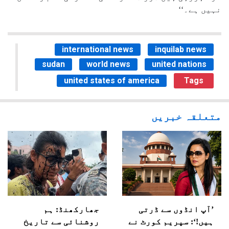
نہیں ہے۔‘‘
international news
inquilab news
sudan
world news
united nations
united states of america
Tags
متعلقہ خبریں
’آپ انڈوں سے ڈرتی
جھارکھنڈ: ہم
ہیں!‘: سپریم کورٹ نے
روشنائی سے تاریخ