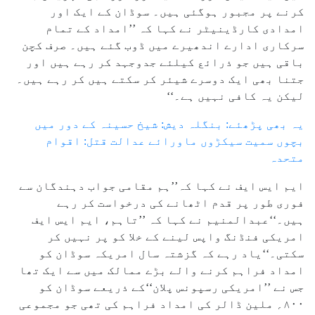
کرنے پر مجبور ہوگئی ہیں۔ سوڈان کے ایک اور
امدادی کارڈینیٹر نے کہا کہ ’’امداد کے تمام
سرکاری ادارے اندھیرے میں ڈوب گئے ہیں۔ صرف کچن
باقی ہیں جو ذرائع کیلئے جدوجہد کر رہے ہیں اور
جتنا بھی ایک دوسرے شیئر کر سکتے ہیں کر رہے ہیں۔
لیکن یہ کافی نہیں ہے۔‘‘
یہ بھی پڑھئے: بنگلہ دیش: شیخ حسینہ کے دور میں
بچوں سمیت سیکڑوں ماورائے عدالت قتل: اقوام
متحدہ
ایم ایس ایف نے کہا کہ’’ہم مقامی جواب دہندگان سے
فوری طور پر قدم اٹھانے کی درخواست کر رہے
ہیں۔‘‘عبدالمنیم نے کہا کہ ’’تاہم، ایم ایس ایف
امریکی فنڈنگ واپس لینے کے خلا کو پر نہیں کر
سکتی۔‘‘یاد رہے کہ گزشتہ سال امریکہ سوڈان کو
امداد فراہم کرنے والے بڑے ممالک میں سے ایک تھا
جس نے ’’امریکی رسپونس پلان‘‘کے ذریعے سوڈان کو
۸۰۰؍ ملین ڈالر کی امداد فراہم کی تھی جو مجموعی