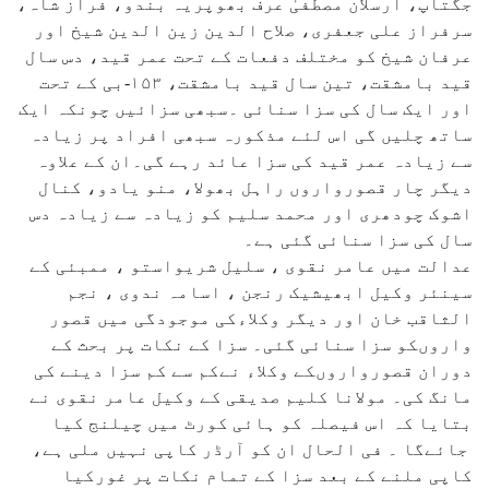
جگتاپ، ارسلان مصطفیٰ عرف بھوپریہ بندو، فراز شاہ،
سرفراز علی جعفری، صلاح الدین زین الدین شیخ اور
عرفان شیخ کو مختلف دفعات کے تحت عمر قید، دس سال
قید بامشقت، تین سال قید بامشقت، ۱۵۳-بی کے تحت
اور ایک سال کی سزا سنائی ۔سبھی سزائیں چونکہ ایک
ساتھ چلیں گی اس لئے مذکورہ سبھی افراد پر زیادہ
سے زیادہ عمر قید کی سزا عائد رہے گی۔ان کے علاوہ
دیگر چار قصورواروں راہل بھولا، منو یادو، کنال
اشوک چودھری اور محمد سلیم کو زیادہ سے زیادہ دس
سال کی سزا سنائی گئی ہے۔
عدالت میں عامر نقوی ، سلیل شریواستو ، ممبئی کے
سینئر وکیل ابھیشیک رنجن ، اسامہ ندوی ، نجم
الثاقب خان اور دیگر وکلاءکی موجودگی میں قصور
واروںکو سزا سنائی گئی۔ سزا کے نکات پر بحث کے
دوران قصورواروںکے وکلاء نےکم سے کم سزا دینے کی
مانگ کی۔ مولانا کلیم صدیقی کے وکیل عامر نقوی نے
بتایا کہ اس فیصلہ کو ہائی کورٹ میں چیلنج کیا
جائےگا ۔ فی الحال ان کو آرڈر کاپی نہیں ملی ہے،
کاپی ملنے کے بعد سزا کے تمام نکات پر غورکیا