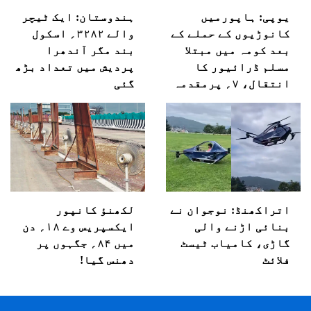
یوپی: ہاپورمیں
ہندوستان: ایک ٹیچر
کانوڑیوں کے حملے کے
والے ۳۲۸۲؍ اسکول
بعد کومہ میں مبتلا
بند مگر آندھرا
مسلم ڈرائیور کا
پردیش میں تعداد بڑھ
انتقال، ۷؍ پرمقدمہ
گئی
اتراکھنڈ: نوجوان نے
لکھنؤ کانپور
بنائی اڑنے والی
ایکسپریس وے ۱۸؍ دن
گاڑی، کامیاب ٹیسٹ
میں ۸۴؍ جگہوں پر
فلائٹ
دھنس گیا!