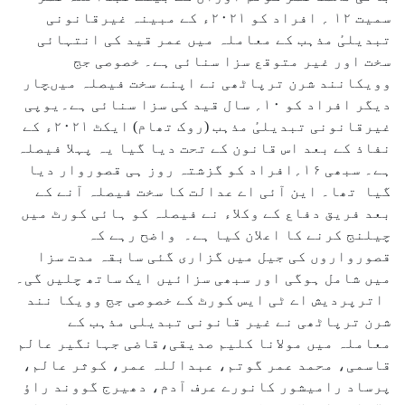
سمیت ۱۲ ؍ افراد کو ۲۰۲۱ء کے مبینہ غیرقانونی
تبدیلیٔ مذہب کے معاملہ میں عمر قید کی انتہائی
سخت اور غیر متوقع سزا سنائی ہے۔ خصوصی جج
وویکانند شرن ترپاٹھی نے اپنے سخت فیصلہ میںچار
دیگر افراد کو ۱۰؍ سال قید کی سزا سنائی ہے۔یوپی
غیرقانونی تبدیلیٔ مذہب (روک تھام) ایکٹ ۲۰۲۱ء کے
نفاذ کے بعد اس قانون کے تحت دیا گیا یہ پہلا فیصلہ
ہے۔ سبھی ۱۶؍افراد کو گزشتہ روز ہی قصوروار دیا
گیا تھا۔ این آئی اے عدالت کا سخت فیصلہ آنے کے
بعد فریق دفاع کے وکلاء نے فیصلہ کو ہائی کورٹ میں
چیلنج کرنے کا اعلان کیا ہے۔ واضح رہے کہ
قصورواروں کی جیل میں گزاری گئی سابقہ مدت سزا
میں شامل ہوگی اور سبھی سزائیں ایک ساتھ چلیں گی۔
اترپردیش اے ٹی ایس کورٹ کے خصوصی جج وویکا نند
شرن ترپاٹھی نے غیر قانونی تبدیلی مذہب کے
معاملہ میں مولانا کلیم صدیقی،قاضی جہانگیر عالم
قاسمی، محمد عمر گوتم، عبداللہ عمر، کوثر عالم،
پرساد رامیشور کانورے عرف آدم، دھیرج گووند راؤ