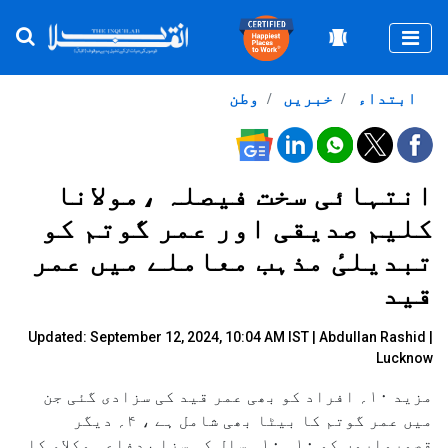
Togg
ابتداء
خبریں
وطن
انتہائی سخت فیصلہ ،مولانا
کلیم صدیقی اور عمر گوتم کو
تبدیلیٔ مذہب معاملے میں عمر
قید
Updated: September 12, 2024, 10:04 AM IST |
Abdullan Rashid
|
Lucknow
مزید ۱۰؍ افراد کو بھی عمر قید کی سزادی گئی جن
میں عمر گوتم کا بیٹا بھی شامل ہے ، ۴؍ دیگر
قصورواروں کو ۱۰؍ ۱۰؍ سال کی سزا ،دفاعی وکلاء کا