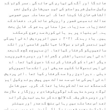
جائے گا اور آگے کی تیاری کی جائے گی ۔عمر گوتم کے
وکیل سلیل شریواستو کی ٹیم میںشامل وکیل نجم
الثاقب خان کا کہنا تھا کہ اس معاملہ میں خصوصی
عدالت نے سبھی قصور واروںکو عائد کردہ دفعات کے
تحت زیادہ سے زیادہ سزا سنائی ہے جو کہ قابل بحث
ہے۔ اس بنیاد پر ہم ہائی کورٹ سے رجوع کرسکتے
ہیں۔ یاد رہے کہ ۲۰۲۱ ء میں اترپردیش اے ٹی ایس کی
ٹیم نےعمر گوتم ، مولانا جہانگیر قاسمی اور انکے
ساتھیوںکو گرفتار کیاتھا۔ ان سےپوچھ گچھ کےبعد
اے ٹی ایس نےمہاراشٹر ، گجرات اور دوسرے شہروںسے
دیگر افراد کو گرفتار کرنے کا دعویٰ کیا تھا۔ اے
ٹی ایس نےمولانا کلیم صدیقی اور انکے ساتھیوںکو
دہلی ۔ دہرادون روڈ سے گرفتار کیا تھا ۔اتر پردیش
اے ٹی ایس کی جانب سے عدالت میں پیش ہوئے وکیل ایم
کے سنگھ نے عدالت کوبتایا تھا کہ گروہ میں شامل
لوگ د وسرے مذہب کے لوگوںکوشادی ، روزگار ، ملازمت
اور دوسرے طریقہ کے لالچ دے کر مذہب تبدیل کراتے
تھے اس معاملے میں رہائی منچ کے صدر اور سینئر
ایڈوکیٹ محمد شعیب نے کہاکہ آئین ہند میں ہمیں اس