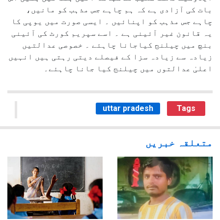
بات کی آزادی ہے کہ ہم چاہے جس مذہب کو مانیں،
چاہے جس مذہب کو اپنائیں ۔ ایسی صورت میں یوپی کا
یہ قانون غیر آئینی ہے ۔ اسے سپریم کورٹ کی آئینی
بنچ میں چیلنج کیاجانا چاہئے ۔ خصوصی عدالتیں
زیادہ سے زیادہ سزا کے فیصلے دیتی رہتی ہیں انہیں
اعلیٰ عدالتوں میں چیلنج کیا جانا چاہئے۔
uttar pradesh
Tags
متعلقہ خبریں