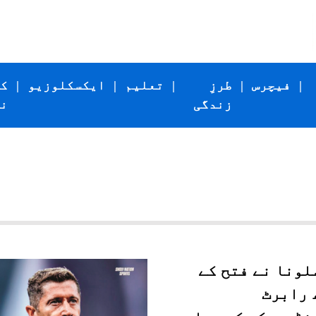
|
فیچرس
|
طرزِ
|
تعلیم
|
ایکسکلوزیو
|
ک
زندگی
ن
لونا نے فتح کے
 رابرٹ