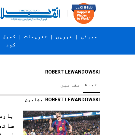
ممبئی
|
خبریں
|
تفریحات
|
کھیل
کود
ROBERT LEWANDOWSKI
تمام
مضامین
ROBERT LEWANDOWSKI
مضامین
بارس
ساتھ