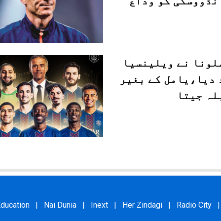
نڈووسکی کو وداع
لونا نے ویلینسیا
 دیا،یامل کے بغیر
لہ جیتا
ducation
|
Nai Dunia
|
Inext
|
Her Zindagi
|
Radio City
|