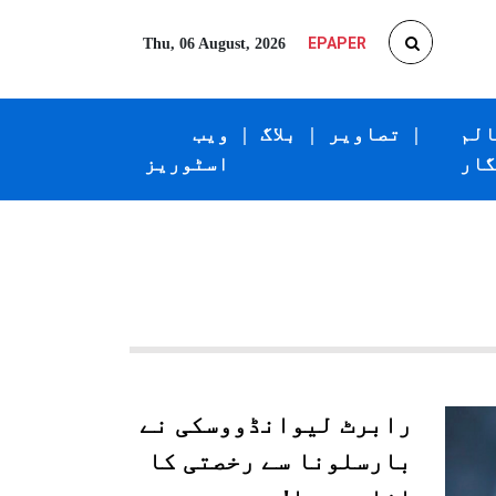
EPAPER
Thu, 06 August, 2026
الم
|
تصاویر
|
بلاگ
|
ویب
گار
اسٹوریز
رابرٹ لیوانڈووسکی نے
بارسلونا سے رخصتی کا