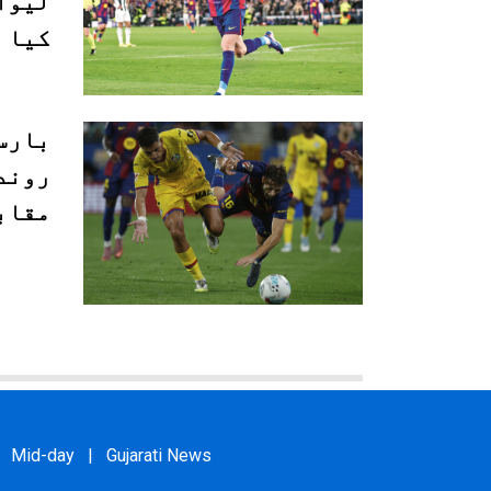
لیوا
کیا
بارس
روند
مقاب
Mid-day
|
Gujarati News