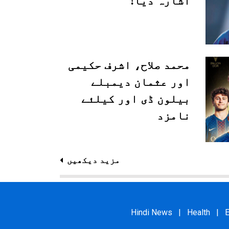
اشارہ دیا!
محمد صلاح، اشرف حکیمی
اور عثمان دیمبلے
بیلون ڈی اور کیلئے
نامزد
مزید دیکھیں
Hindi News
|
Health
|
E