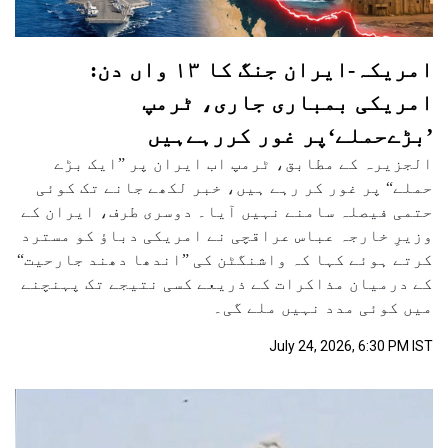
امریکہ-ایران جنگ کا ۱۳ واں دن:
امریکی بمباری جاری، ٹرمپ
’بڑےحملے‘پر غور کررہےہیں
الجزیرہ کے مطابق، ٹرمپ اب ایران پر ”ایک بڑے
حملے“ پر غور کر رہے ہیں، خبر لکھے جانے تک کوئی
حتمی فیصلہ سامنے نہیں آیا۔ دوسری طرف، ایران کے
وزیرِ خارجہ عباس عراقچی نے امریکی دباؤ کو مسترد
کرتے ہوئے کہا کہ واشنگٹن کی ”اندھا دھند جارحیت“
کے درمیان مذاکرات کے ذریعے کسی نتیجے تک پہنچنے
میں کوئی مدد نہیں ملے گی۔
July 24, 2026, 6:30 PM IST