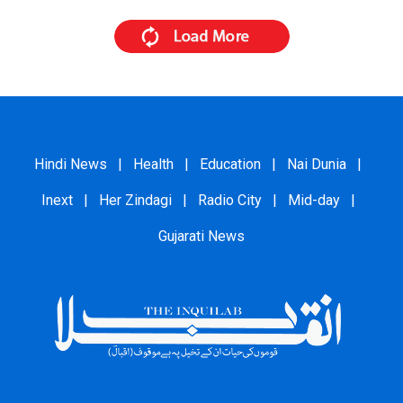
Hindi News
|
Health
|
Education
|
Nai Dunia
|
Inext
|
Her Zindagi
|
Radio City
|
Mid-day
|
Gujarati News