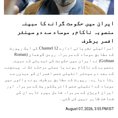
ایران میں حکومت گرانے کا مبینہ
منصوبہ ناکام، موساد سے دو سینئر
افسر برطرف
اسرائیلی نشریاتی ادارے Channel 12 کی ایک رپورٹ
کے مطابق موساد کے سربراہ رومن گوفمان (Roman
Gofman) نے ایران میں حکومت کی تبدیلی کے مبینہ
منصوبے کے ناکام ہونے یا عملی مرحلے تک نہ پہنچنے
کے بعد دو سینئر انٹیلی جنس افسران کو عہدوں سے
ہٹا دیا ہے۔ رپورٹ کے مطابق برطرف ہونے والوں میں
موساد کے انٹیلی جنس ڈائریکٹوریٹ کے سربراہ اور
ایران ڈویژن کے سربراہ شامل ہیں، تاہم ان کی
شناخت ظاہر نہیں کی گئی۔
August 07, 2026, 3:55 PM IST