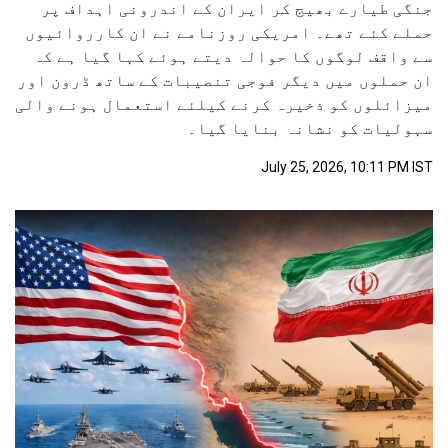
جنگی طیارے بھیج کر ایران کے اندرونی اہداف پر
حملے کئے تھے۔ امریکی روزنامے نے ان کارروائیوں
سے واقف لوگوں کا حوالہ دیتے ہوئے کہا گیا ہے کہ
ان حملوں میں دیگر فوجی تنصیبات کے ساتھ ڈرون اور
میزائلوں کو ذخیرہ کرنے کیلئے استعمال ہونے والی
سہولیات کو نشانہ بنایا گیا۔
July 25, 2026, 10:11 PM IST