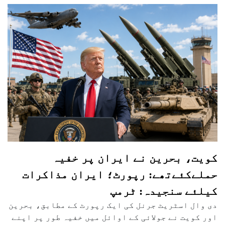
کویت، بحرین نے ایران پر خفیہ
حملےکئےتھے: رپورٹ؛ ایران مذاکرات
کیلئے سنجیدہ: ٹرمپ
دی وال اسٹریٹ جرنل کی ایک رپورٹ کے مطابق، بحرین
اور کویت نے جولائی کے اوائل میں خفیہ طور پر اپنے