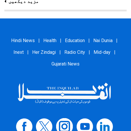
مزید دیکھیں
Hindi News
|
Health
|
Education
|
Nai Dunia
|
Inext
|
Her Zindagi
|
Radio City
|
Mid-day
|
Gujarati News