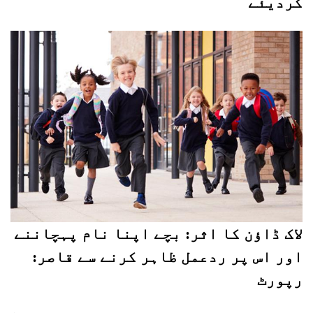
کردیئے
لاک ڈاؤن کا اثر: بچے اپنا نام پہچاننے
اور اس پر ردعمل ظاہر کرنے سے قاصر:
رپورٹ