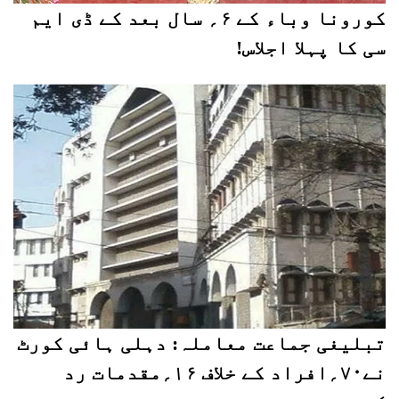
کورونا وباء کے ۶؍ سال بعد کے ڈی ایم
سی کا پہلا اجلاس!
تبلیغی جماعت معاملہ: دہلی ہائی کورٹ
نے۷۰؍افراد کے خلاف ۱۶؍مقدمات رد