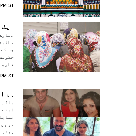
 PM IST
ایک س
بھارت 
مطابق 
جس کے 
حکومت 
فطری ہ
 PM IST
ہم اس
بالی و
اپنے ب
بتایا 
میں چل
ہوئی 