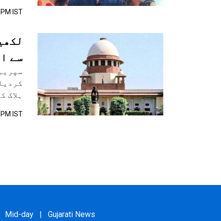
 PM IST
لکھیم
سے ا
سپریم 
ہلاک ک
 PM IST
Mid-day
|
Gujarati News