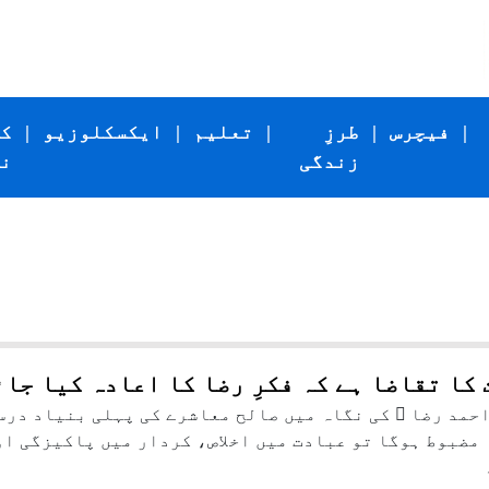
|
فیچرس
|
طرزِ
|
تعلیم
|
ایکسکلوزیو
|
ک
زندگی
ن
 کا تقاضا ہے کہ فکرِ رضا کا اعادہ کیا جا
حمد رضا ؒ کی نگاہ میں صالح معاشرے کی پہلی بنیاد درست
مضبوط ہوگا تو عبادت میں اخلاص، کردار میں پاکیزگی او