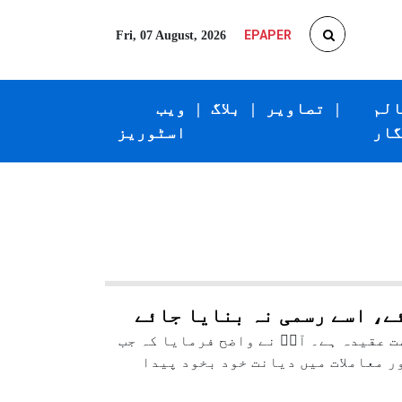
EPAPER
Fri, 07 August, 2026
الم
|
تصاویر
|
بلاگ
|
ویب
گار
اسٹوریز
ئے، اسے رسمی نہ بنایا جائے
 عقیدہ ہے۔ آپؒ نے واضح فرمایا کہ جب
ر معاملات میں دیانت خود بخود پیدا