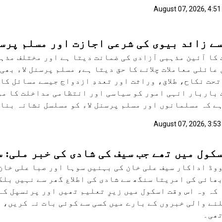
August 07, 2026, 4:51
ے زائد بیوی کی شرعی اجازت اور مسلم پرسن
کا آئین مذہبی آزادی کی ضمانت دیتا ہے اور مختلف مذ
عائلی معاملات چلانے کا حق دیتا ہے، مسلم پرسنل لاء بھی
تحت نکاح، طلاق، وراثت اور تعددِ ازدواج جیسے مسائل کا
باربار انہی امور کو سیاسی اور انتظامی مداخلت کا مو
ے کہ مسلمانوں اور مسلم پرسنل لاء کو مسلسل نشانہ بنای
August 07, 2026, 3:53
کول میں تھے جب سیف کی شادی کی خبر ملی: 
وڈ اداکار سیف علی خان کی بہنیں سوہا اور صبا علی خان
ھائی کی امریتا سنگھ سے شادی کی اطلاع گھر سے نہیں بل
کہ وہ اس وقت اسکول میں زیرِ تعلیم تھیں اور پرنسپل کے 
نے والی خبروں کے بارے میں کسی سے کوئی بات نہ کریں، 
تھی۔