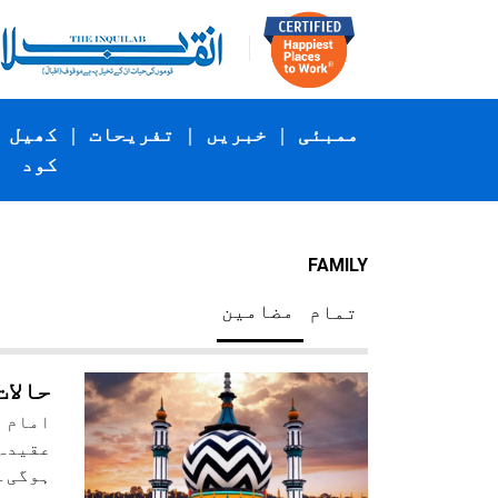
ممبئی
|
خبریں
|
تفریحات
|
کھیل
کود
FAMILY
مضامین
تمام
حالات
امام ا
عقیدہ 
ہوگی۔