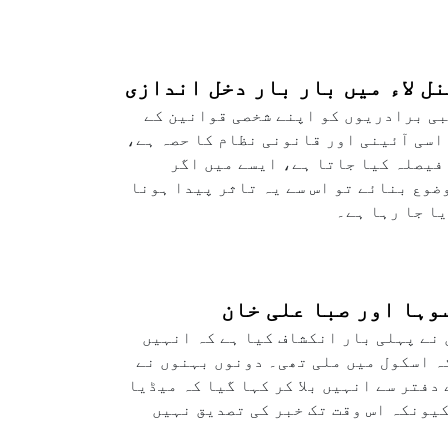
ل لاء میں بار بار دخل اندازی
ہبی برادریوں کو اپنے شخصی قوانین کے
 اسی آئینی اور قانونی نظام کا حصہ ہے،
 فیصلہ کیا جاتا ہے، ایسے میں اگر
ضوع بنائے تو اس سے یہ تاثر پیدا ہونا
ا جا رہا ہے۔
سوہا اور صبا علی خان
 نے پہلی بار انکشاف کیا ہے کہ انہیں
کہ اسکول میں ملی تھی۔ دونوں بہنوں نے
دفتر سے انہیں بلا کر کہا گیا کہ میڈیا
کیونکہ اس وقت تک خبر کی تصدیق نہیں