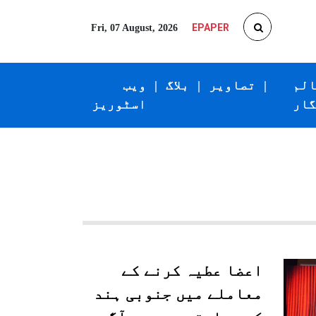
EPAPER
Fri, 07 August, 2026
الم
|
تصاویر
|
بلاگ
|
ویب
گار
اسٹوریز
اعضا عطیہ کرنے کے
معاملے میں جنوبی ہند