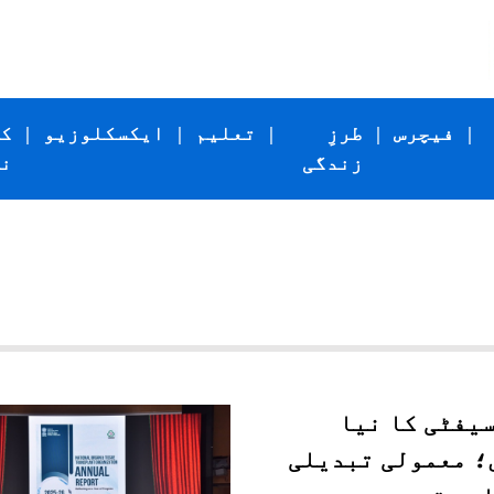
|
فیچرس
|
طرزِ
|
تعلیم
|
ایکسکلوزیو
|
ک
زندگی
ن
سیفٹی کا نیا
؛ معمولی تبدیلی