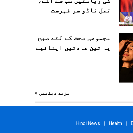
کی ریاستیں سب سے آگے،
تمل ناڈو سر فہرست
مجموعی صحت کے لئے صبح
یہ تین عادتیں اپنائیے
مزید دیکھیں
Hindi News
|
Health
|
E