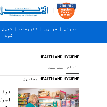
ممبئی
|
خبریں
|
تفریحات
|
کھیل
کود
HEALTH AND HYGIENE
تمام
مضامین
HEALTH AND HYGIENE
مضامین
فوڈ 
اصول