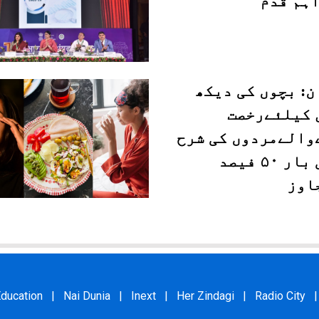
اہم قدم
ن: بچوں کی دیکھ
 کیلئےرخصت
والےمردوں کی شرح
پہلی بار ۵۰ فیصد
اوز
ducation
|
Nai Dunia
|
Inext
|
Her Zindagi
|
Radio City
|