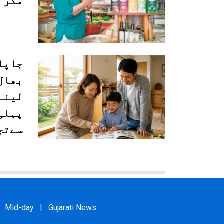
مگر 
جاپا
بھال
لینے
سےتج
Mid-day
|
Gujarati News