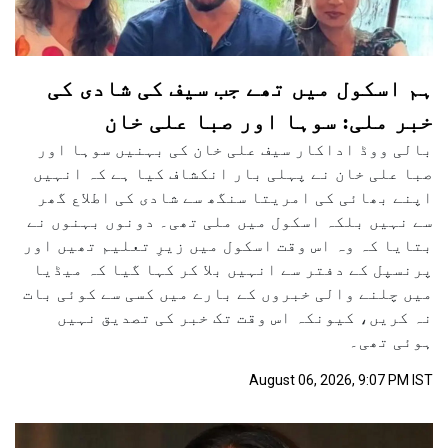
ہم اسکول میں تھے جب سیف کی شادی کی
خبر ملی: سوہا اور صبا علی خان
بالی ووڈ اداکار سیف علی خان کی بہنیں سوہا اور
صبا علی خان نے پہلی بار انکشاف کیا ہے کہ انہیں
اپنے بھائی کی امریتا سنگھ سے شادی کی اطلاع گھر
سے نہیں بلکہ اسکول میں ملی تھی۔ دونوں بہنوں نے
بتایا کہ وہ اس وقت اسکول میں زیرِ تعلیم تھیں اور
پرنسپل کے دفتر سے انہیں بلا کر کہا گیا کہ میڈیا
میں چلنے والی خبروں کے بارے میں کسی سے کوئی بات
نہ کریں، کیونکہ اس وقت تک خبر کی تصدیق نہیں
ہوئی تھی۔
August 06, 2026, 9:07 PM IST