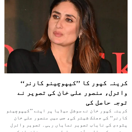
کرینہ کپور کا ’’کیپوچینو کارنر‘‘
وائرل، منصور علی خان کی تصویر نے
توجہ حاصل کی
کرینہ کپور خان نے سوشل میڈیا پر اپنے ’’کیپوچینو
کارنر‘‘ کی جھلک شیئر کی، جس میں منصور علی خان
پٹودی کی نایاب تصویر نمایاں رہی۔ تصویر وائرل
ہوئی جبکہ حالیہ آئی پی ایل میچ میں خاندان کی