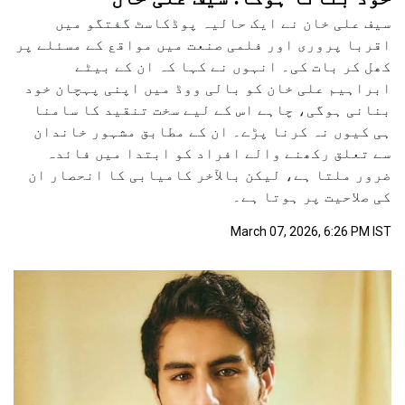
سیف علی خان نے ایک حالیہ پوڈکاسٹ گفتگو میں
اقربا پروری اور فلمی صنعت میں مواقع کے مسئلے پر
کھل کر بات کی۔ انہوں نے کہا کہ ان کے بیٹے
ابراہیم علی خان کو بالی ووڈ میں اپنی پہچان خود
بنانی ہوگی، چاہے اس کے لیے سخت تنقید کا سامنا
ہی کیوں نہ کرنا پڑے۔ ان کے مطابق مشہور خاندان
سے تعلق رکھنے والے افراد کو ابتدا میں فائدہ
ضرور ملتا ہے، لیکن بالآخر کامیابی کا انحصار ان
کی صلاحیت پر ہوتا ہے۔
March 07, 2026, 6:26 PM IST