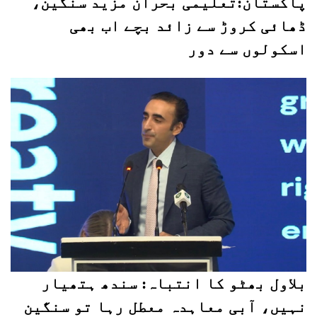
پاکستان:تعلیمی بحران مزید سنگین،
ڈھائی کروڑ سے زائد بچے اب بھی
اسکولوں سے دور
بلاول بھٹو کا انتباہ: سندھ ہتھیار
نہیں، آبی معاہدہ معطل رہا تو سنگین