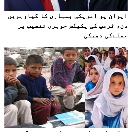
ایران پر امریکی بمباری کا گیارہویں
دن، ٹرمپ کی پکیکس جوہری تنصیب پر
حملےکی دھمکی