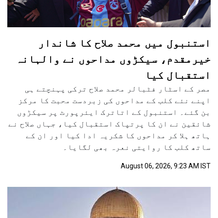
استنبول میں محمد صلاح کا شاندار
خیرمقدم، سیکڑوں مداحوں نے والہانہ
استقبال کیا
مصر کے اسٹار فٹبالر محمد صلاح ترکی پہنچتے ہی
اپنے نئے کلب کے مداحوں کی زبردست محبت کا مرکز
بن گئے۔ استنبول کے اتاترک ایئرپورٹ پر سیکڑوں
شائقین نے ان کا پرتپاک استقبال کیا، جہاں صلاح نے
ہاتھ ہلا کر مداحوں کا شکریہ ادا کیا اور ان کے
ساتھ کلب کا روایتی نعرہ بھی لگایا۔
August 06, 2026, 9:23 AM IST