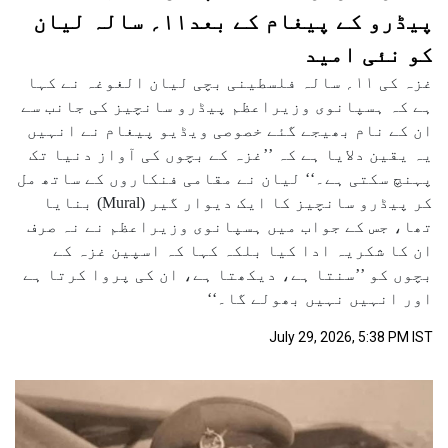
پیڈرو کے پیغام کے بعد۱۱؍ سالہ لیان
کو نئی امید
غزہ کی ۱۱؍ سالہ فلسطینی بچی لیان الغوغہ نے کہا
ہے کہ ہسپانوی وزیراعظم پیڈرو سانچیز کی جانب سے
ان کے نام بھیجے گئے خصوصی ویڈیو پیغام نے انہیں
یہ یقین دلایا ہے کہ ’’غزہ کے بچوں کی آواز دنیا تک
پہنچ سکتی ہے۔‘‘ لیان نے مقامی فنکاروں کے ساتھ مل
کر پیڈرو سانچیز کا ایک دیوار گیر (Mural) بنایا
تھا، جس کے جواب میں ہسپانوی وزیراعظم نے نہ صرف
ان کا شکریہ ادا کیا بلکہ کہا کہ اسپین غزہ کے
بچوں کو ’’سنتا ہے، دیکھتا ہے، ان کی پروا کرتا ہے
اور انہیں نہیں بھولے گا۔‘‘
July 29, 2026, 5:38 PM IST