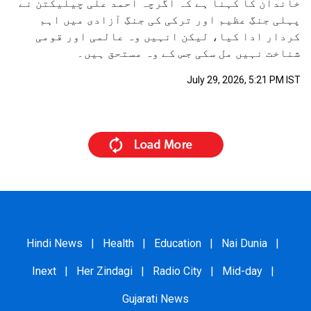
خاندان کا کہنا ہے کہ اگرچہ احمد علی چیلیکتن نے
پہلی جنگِ عظیم اور ترکی کی جنگِ آزادی میں اہم
کردار ادا کیا، لیکن انہیں وہ عالمی اور قومی
شناخت نہیں مل سکی جس کے وہ مستحق ہیں۔
July 29, 2026, 5:21 PM IST
Hindi News
|
Health
|
Education
|
Nai Dunia
|
Inext
|
Her Zindagi
|
Radio City
|
Mid-day
|
Gujarati News