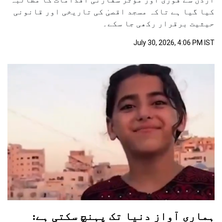
کیا گیا ہے تاکہ مسجد اقصیٰ کی تاریخی اور قانونی
حیثیت برقرار رکھی جا سکے۔
July 30, 2026, 4:06 PM IST
ہماری آواز دنیا تک پہنچ سکتی ہے: