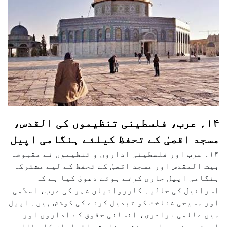
۱۴؍ عرب، فلسطینی تنظیموں کی القدس،
مسجد اقصیٰ کے تحفظ کیلئے ہنگامی اپیل
۱۴؍ عرب اور فلسطینی اداروں و تنظیموں نے مقبوضہ
بیت المقدس اور مسجد اقصیٰ کے تحفظ کے لیے مشترکہ
ہنگامی اپیل جاری کرتے ہوئے دعویٰ کیا ہے کہ
اسرائیل کی حالیہ کارروائیاں شہر کی عرب، اسلامی
اور مسیحی شناخت کو تبدیل کرنے کی کوشش ہیں۔ اپیل
میں عالمی برادری، انسانی حقوق کے اداروں اور
اردن سے فوری اور مؤثر سفارتی اقدامات کا مطالبہ