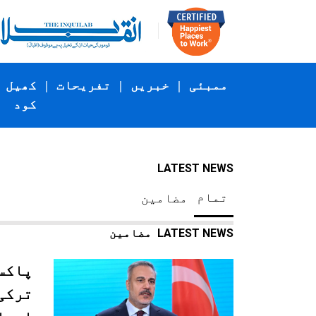
ممبئی
|
خبریں
|
تفریحات
|
کھیل
کود
LATEST NEWS
تمام
مضامین
LATEST NEWS
مضامین
پاکس
ترکی