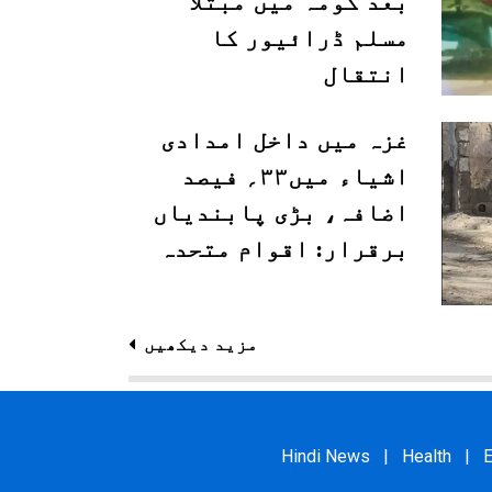
بعد کومہ میں مبتلا
مسلم ڈرائیور کا
انتقال
غزہ میں داخل امدادی
اشیاء میں۳۳؍ فیصد
اضافہ، بڑی پابندیاں
برقرار: اقوام متحدہ
مزید دیکھیں
Hindi News
|
Health
|
E