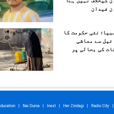
 کیخلاف نہیں ہے:
ن فیدان
بیا: نئی حکومت کا
ئیل سے معاشی
ات کی بحالی پر
ducation
|
Nai Dunia
|
Inext
|
Her Zindagi
|
Radio City
|