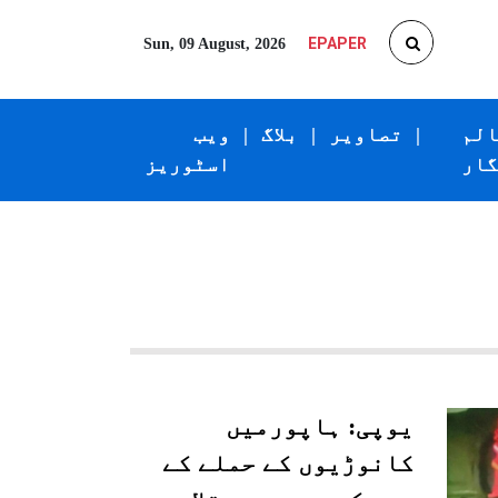
EPAPER
Sun, 09 August, 2026
الم
|
تصاویر
|
بلاگ
|
ویب
گار
اسٹوریز
یوپی: ہاپورمیں
کانوڑیوں کے حملے کے