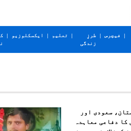
|
فیچرس
|
طرزِ
|
تعلیم
|
ایکسکلوزیو
|
ک
زندگی
ن
تان، سعودی اور
 کا دفاعی معاہدہ