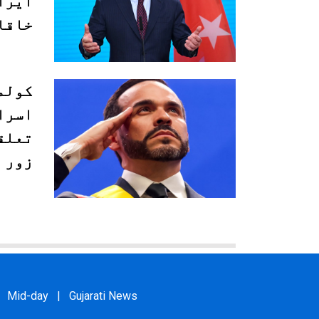
ایران
خاقا
کولم
اسرا
تعلق
زور
Mid-day
|
Gujarati News