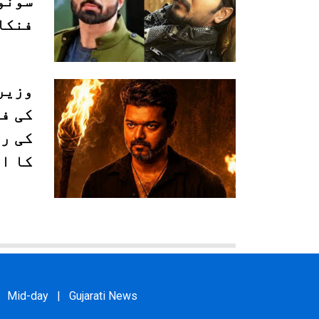
سونو
فنکا
وزیر 
کی فل
کی ر
کا اع
Mid-day
|
Gujarati News