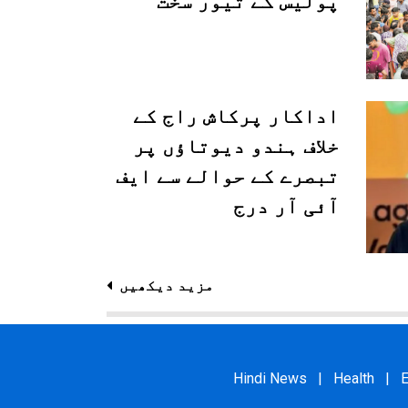
پولیس کے تیور سخت
اداکار پرکاش راج کے
خلاف ہندو دیوتاؤں پر
تبصرے کے حوالے سے ایف
آئی آر درج
مزید دیکھیں
Hindi News
|
Health
|
E