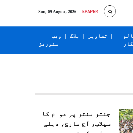
EPAPER
Sun, 09 August, 2026
الم
|
تصاویر
|
بلاگ
|
ویب
گار
اسٹوریز
جنتر منتر پر عوام کا
سیلاب، آج مارچ، دہلی