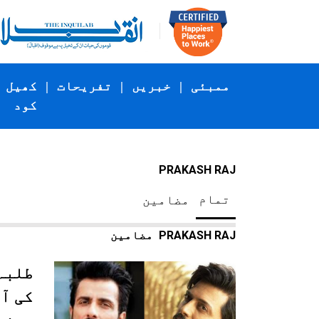
ممبئی
|
خبریں
|
تفریحات
|
کھیل
کود
PRAKASH RAJ
تمام
مضامین
PRAKASH RAJ
مضامین
طلبہ
کی آ