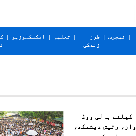
|
فیچرس
|
طرزِ
|
تعلیم
|
ایکسکلوزیو
|
ک
زندگی
ن
 کیلئے بالی ووڈ
واز، رتیش دیشمکھ،