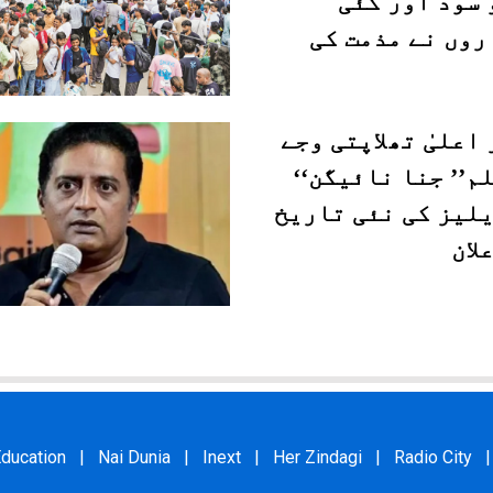
 سود اور کئی
روں نے مذمت کی
اعلیٰ تھلاپتی وجے
م’’ جنا نائیگن‘‘
یلیز کی نئی تاریخ
لان
ducation
|
Nai Dunia
|
Inext
|
Her Zindagi
|
Radio City
|