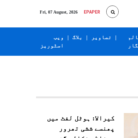
EPAPER
Fri, 07 August, 2026
الم
|
تصاویر
|
بلاگ
|
ویب
گار
اسٹوریز
کیرالا: ہوٹل لفٹ میں
پھنسے ششی تھرور