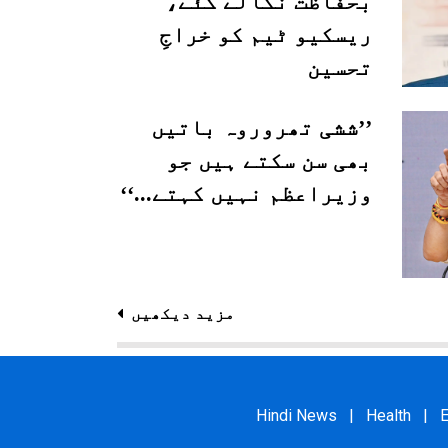
بحفاظت نکالے گئے،
ریسکیو ٹیم کو خراجِ
تحسین
’’ششی تھروروہ باتیں
بھی سن سکتے ہیں جو
وزیراعظم نہیں کہتے...‘‘
مزید دیکھیں
Hindi News
|
Health
|
E