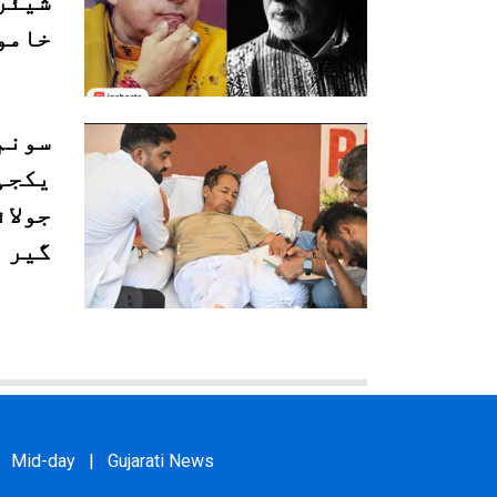
شیئر
خامو
سونم 
جولائ
گیر 
Mid-day
|
Gujarati News