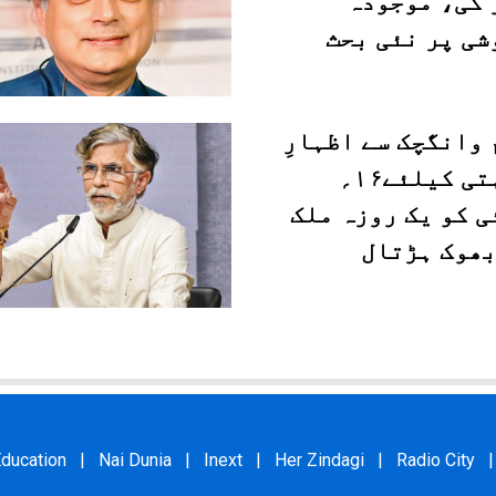
 کی، موجودہ
شی پر نئی بحث
وانگچک سے اظہارِ
یکجہتی کیلئے۱۶؍
ی کو یک روزہ ملک
بھوک ہڑتال
ducation
|
Nai Dunia
|
Inext
|
Her Zindagi
|
Radio City
|