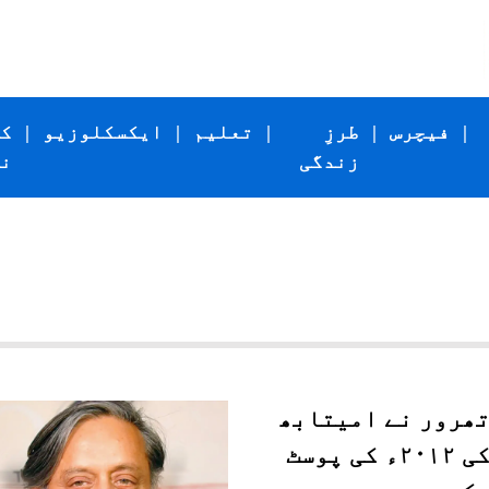
|
فیچرس
|
طرزِ
|
تعلیم
|
ایکسکلوزیو
|
ک
زندگی
ن
تھرور نے امیتابھ
بچن کی ۲۰۱۲ء کی پوسٹ