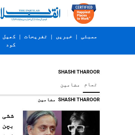
ممبئی
|
خبریں
|
تفریحات
|
کھیل
کود
SHASHI THAROOR
تمام
مضامین
SHASHI THAROOR
مضامین
ششی 