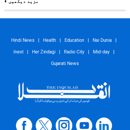
مزید دیکھیں
Hindi News
|
Health
|
Education
|
Nai Dunia
|
Inext
|
Her Zindagi
|
Radio City
|
Mid-day
|
Gujarati News