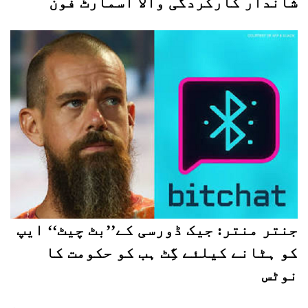
شاندار کارکردگی والا اسمارٹ فون
جنتر منتر: جیک ڈورسی کے’’بٹ چیٹ‘‘ ایپ
کو ہٹانے کیلئے گِٹ ہب کو حکومت کا
نوٹس