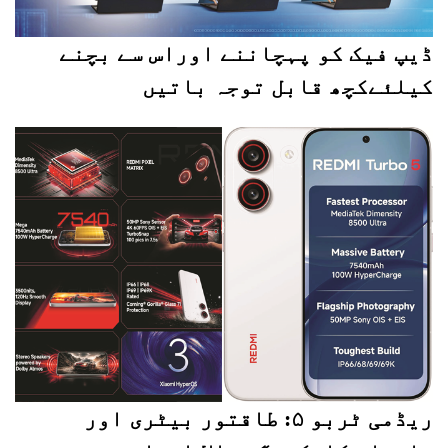
ڈیپ فیک کو پہچاننے اوراس سے بچنے
کیلئےکچھ قابل توجہ باتیں
ریڈمی ٹربو ۵: طاقتور بیٹری اور