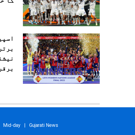
کا خ
اسپی
برتر
نیشن
برقر
Mid-day
|
Gujarati News