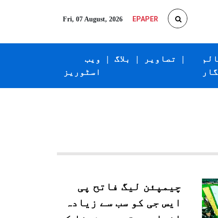
EPAPER
Fri, 07 August, 2026
الم
|
تصاویر
|
بلاگ
|
ویب
گار
اسٹوریز
چیمپئن لیگ فاتح پی
ایس جی کو سب سے زیادہ