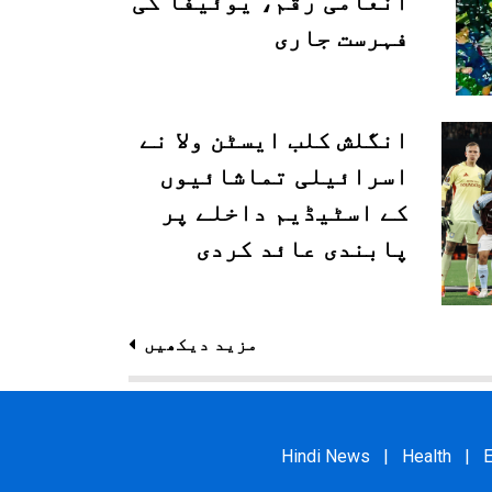
انعامی رقم، یوئیفا کی
فہرست جاری
انگلش کلب ایسٹن ولا نے
اسرائیلی تماشائیوں
کے اسٹیڈیم داخلے پر
پابندی عائد کردی
مزید دیکھیں
Hindi News
|
Health
|
E