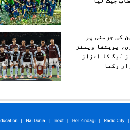
طاب جیت لیا
ن کی جرمنی پر
ی، یویئفا ویمنز
ز لیگ کا اعزاز
ار رکھا
ducation
|
Nai Dunia
|
Inext
|
Her Zindagi
|
Radio City
|