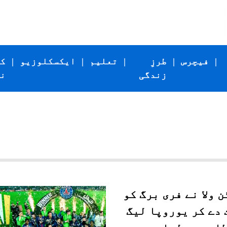
|
فیچرس
|
طرزِ
|
تعلیم
|
ایکسکلوزیو
|
ک
زندگی
ن
 ولا نے فری برگ کو
 دے کر یوروپا لیگ