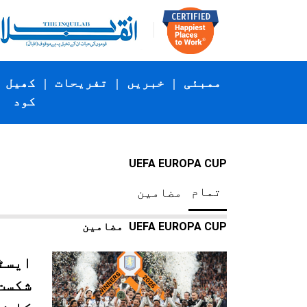
ممبئی
|
خبریں
|
تفریحات
|
کھیل
کود
UEFA EUROPA CUP
تمام
مضامین
UEFA EUROPA CUP
مضامین
ایسٹن
شکست