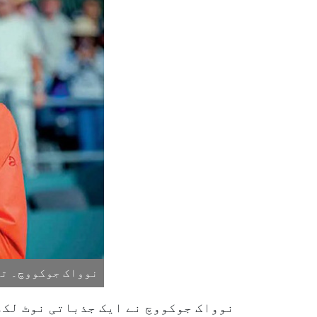
نوواک جوکووچ۔ تصو
نوواک جوکووچ نے ایک جذباتی نوٹ لکھا