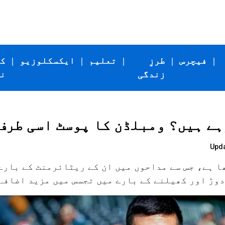
|
فیچرس
|
طرزِ
|
تعلیم
|
ایکسکلوزیو
|
ک
زندگی
ن
ے ہیں؟ ومبلڈن کا پوسٹ اسی طرف
Upda
 ہے، جس سے مداحوں میں ان کے ریٹائرمنٹ کے بارے 
دوڑ اور کھیلنے کے بارے میں تجسس میں مزید اضافہ