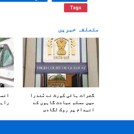
Tags
متعلقہ خبریں
گجرات ہائی کورٹ نے مُندرا
انسٹ
میں مسلم عبادت گاہوں کے
راہل
انہدام پر روک لگادی