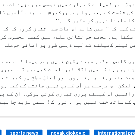
دوڑ اور کھیلنے کے بارے میں تجسس میں مزید اضافہ
ی شکست کے بعد ہوا ہے۔ جوکووچ نے اپنے ’’آخری ڈا
کا سامنا نہیں کر سکیں گے ۔‘‘
 کہا کہ ’’ میں شاید اس بات سے اتفاق کروں گا کہ
یے) ہو سکتا ہے۔ مجھے جو نتائج ملے، میں کیسا محسوس 
ین ٹینس کھیلنے کے لیے ذہنی طور پر اضافی حوصلہ 
ری ڈانس ہوگا، مجھے یقین نہیں ہے، جیسا کہ مجھے ر
 نہیں ہے کہ میں اگلا ٹورنامنٹ کھیلوں گا۔ میری 
حت مند رہنا چاہتا ہوں اور اعلیٰ سطح پر کھیلتے 
لیکن اس مرحلے پر آپ کبھی نہیں جانتے کے کیا ہوگ
رانہیں اس کیلئے پوری تیاری کرنی ہوگی۔ ان کے پو
پ کے ساتھ ختم نہیں ہوا، نوواک!! ہمیں مزید چاہیے! 
sports news
novak djokovic
international pr