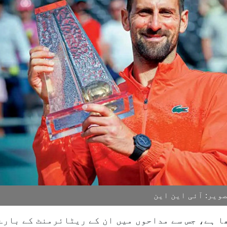
یر: آئی این این
 ہے، جس سے مداحوں میں ان کے ریٹائرمنٹ کے بارے 