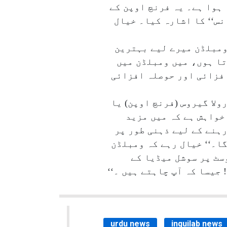
 ہوا ہے۔ یہ فرنچ اوپن کے
نس‘‘ کا اشارہ کیا۔ خیال
 ومبلڈن میرے لیے بہترین
کرتا ہوں، میں ومبلڈن میں
افزائی اور حوصلہ افزائی
ولا گیروس (فرنچ اوپن) یا
خواہش ہے کہ میں مزید
رہنے کے لیے ذہنی طور پر
ا۔‘‘ خیال رہے کہ ومبلڈن
سٹ پر سوشل میڈیا کے
جیسا کہ آپ چاہتے ہیں ۔‘‘
urdu news
inquilab news