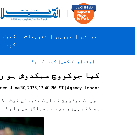
ممبئی
|
خبریں
|
تفریحات
|
کھیل
کود
ابتداء
کھیل کود
دیگر
کیا جوکووچ سبکدوش ہو رہ
ted: June 30, 2025, 12:40 PM IST |
Agency
| London
نوواک جوکووچ نے ایک جذباتی نوٹ لکھا
ہو گئی ہیں، جس سے ومبلڈن میں ان کی 