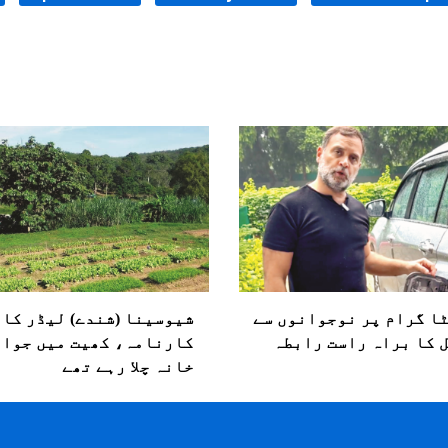
ا گرام پر نوجوانوں سے
شیوسینا (شندے) لیڈر کا
 کا براہ راست رابطہ
کارنامہ، کھیت میں جوا
خانہ چلا رہے تھے