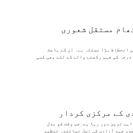
ھام مستقل شعوری
 انحطاط بڑا مسئلہ ہے۔ ان کے باعث
 درجہ کی فہم رکھنے والے کے لئے بھی کسی
دی کے مرکزی کردار
 اہم ترین دور رہا ہے۔جب وقت کو بدل
دو جہد آزادی کی اصل نمائندہ تنظیم