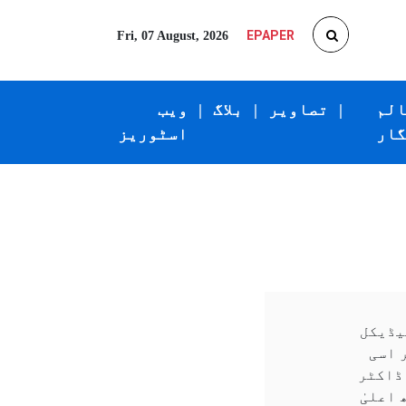
EPAPER
Fri, 07 August, 2026
الم
|
تصاویر
|
بلاگ
|
ویب
گار
اسٹوریز
یڈیکل
 اسی
 ڈاکٹر
اعلیٰ