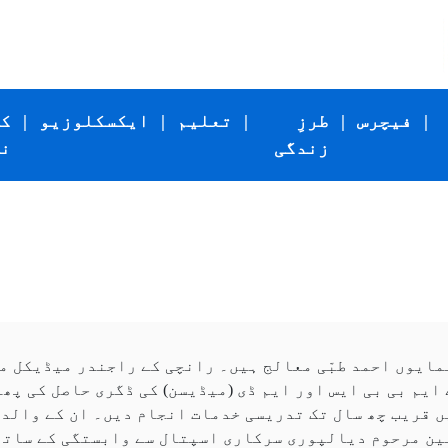
|
فیچرس
|
طرزِ
|
تعلیم
|
ایکسکلوزیو
|
ک
زندگی
ن
مایوں احمد طبّی معالج ہیں۔ رانچی کے راجندر میڈیکل م
ایم بی بی ایس اور ایم ڈی (میڈیسن) کی ڈگری حاصل کی پھر
ں قریب چھ سال تک تدریسی خدمات انجام دیں۔ ان کے والد
ین مرحوم دیالپوری سرکاری اسپتال سے وابستگی کے ساتھ 