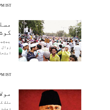
 PM IST
مسل
کوشش
پیچیدہ
زوال ا
امتحان
 PM IST
مولا
ملک کی
دینے و