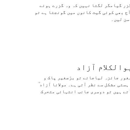
زر گیامگر لگتا نہیں کہ وہ گزرے ہوئے
ٓج بھی کوئی گیت کانوں میں گونجتا ہے تو
سن لیں۔
الکلام آزاد
غور جائزہ لیاجائے تو برّصغیر پاک و
ستی مشکل سے نظر آتی ہے۔ مولانا آزاد ؒ
ٓتے ہیں تو دوسری جانب انتہائی متحرک