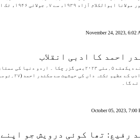
ابوالکلام آزاد ۱۹۳۹ء سے ۷؍ جولائی ۱۹۴۶ء تک اس کے منتخب صد ر تھے۔
November 24, 2023, 6:02
ر احمد کا ادبی انقلاب
دیکھتے دیکھتے ۵؍مئی ۲۰۲۳بھی گزر چکا ۔ اردو 
ئے گا۔
October 05, 2023, 7:00
 رفیع: تھا کوئی درویش جو اپنے گ