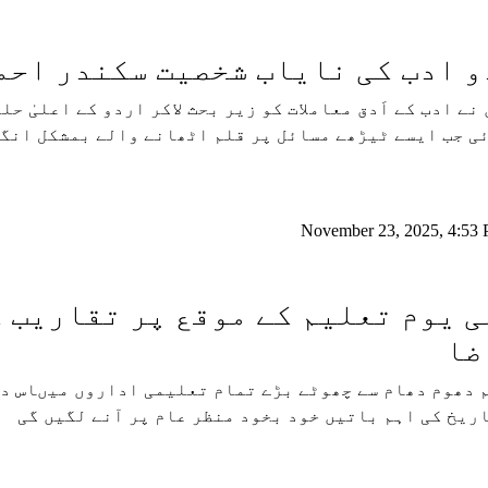
 ادب کی نایاب شخصیت سکندر احم
نے ادب کے اَدق معاملات کو زیر بحث لاکر اردو کے اعلیٰ ح
ی جب ایسے ٹیڑھے مسائل پر قلم اٹھانے والے بمشکل انگل
November 23, 2025, 4:53
 یوم تعلیم کے موقع پر تقاریب ک
ضا
 دھوم دھام سے چھوٹے بڑے تمام تعلیمی اداروں میںاس دن
ریخ کی اہم باتیں خود بخود منظر عام پر آنے لگیں گی