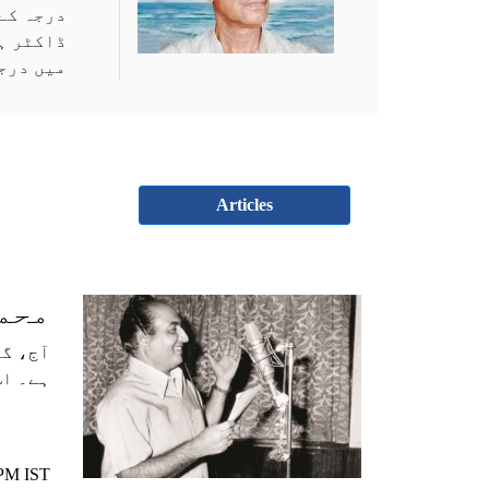
درجہ کے 
میں درج
Articles
محمد
ہے۔ اس
 PM IST