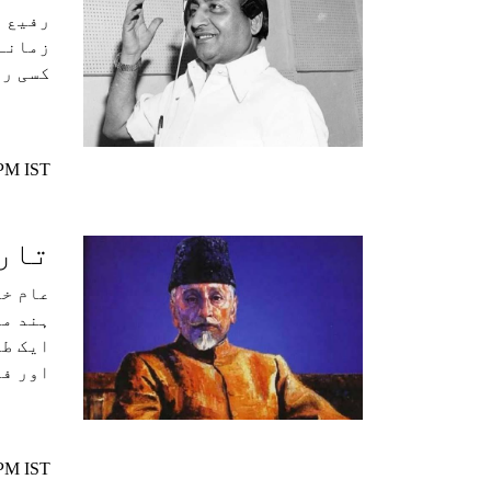
رفیع ص
زمانے 
کسی را
 PM IST
تاری
عام خی
ہند می
ایک طر
اور فع
 PM IST