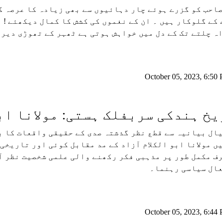
احب کو گزرے ہوئے چار دہائیوں سے بھی زیادہ کا عرصہ گ
کے گلوکار ہیں ۔ ان کے نغموں کی کشش کا کمال دیکھئے ! ا
ہ چلتے تک کے دل میں خواہش ہوتی ہے ٹھہر کے تھوڑی دیر 
October 05, 2023, 6:50
خ ہندکی سربفلک ہستی: مولانا ابو
ال بیانیہ سے قطع نظر گذشتہ صدی کے حقیقی واقعات کا ب
ں مولانا ابو الکلام آزاد کے مد مقابل کوئی اور تاریخی ہ
ف مکمل طور پر مذہبی فکر رکھنے والی علمی شخصیت نظر ا
ال سیاسی رہنما۔
October 05, 2023, 6:44