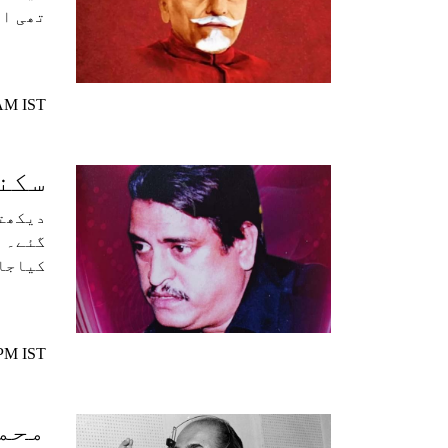
تھی اور مولانا 
 AM IST
سکند
کیاجا
 PM IST
محمد