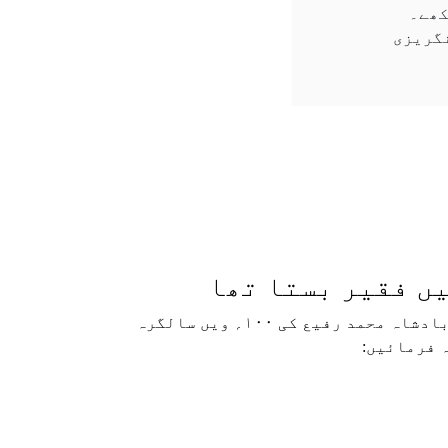
کھے۔
اور انگریزی
یں فقیر بستا تھا
آج، گلوکاری کے آفتاب و ماہتاب اور آواز کی دُنیا کے بے تاج بادشاہ محمد رفیع کی ۱۰۰؍ ویں سالگرہ
ہ فرمائیں: