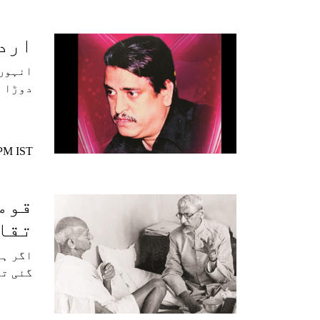
اردو
انہوں 
دوڑا ئ
 PM IST
قومی
تقا
اگر ہم
گئی تا