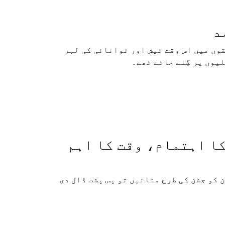
د
لقوں میں اس وقت تپش اور توانائی کی لہر
یوں پر گِنے جاتے تھے۔
ا اہتمام، وقت کا اہم
 کو جشن کی طرح منائیں تو پس پشت ڈال دی