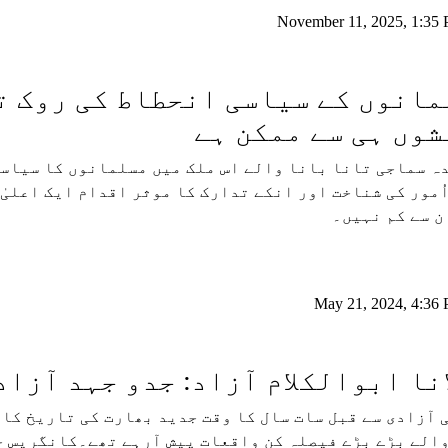
November 11, 2025, 1:35
مانوں کے سیاسی انحطاط کی روک ت
وں ہی سے ممکن ہے
 سماجی تانا بانا والے اس ملک میں مسلمانوں کا سیاسی
ُمور کی شناخت اور انکے تدارک کا موثر اقدام ایک اعلیٰ
 سے کم نہیں۔
May 21, 2024, 4:36
نا ابوالکلام آزاد: جدو جہد آزا
 آزادی سے قبل سات سال کا وقت جدید بھارت کی تاریخ کا
الے بڑے بڑے فیصلہ کن واقعات پیش آرہے تھے۔کانگریس ج