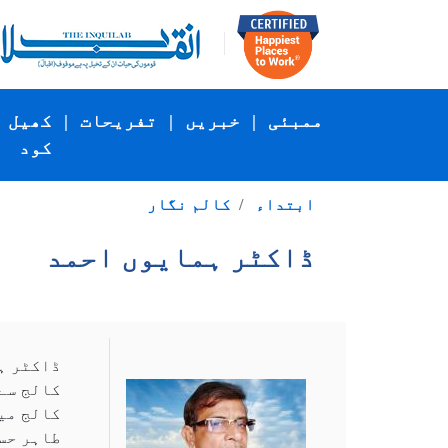
ممبئی
|
خبریں
|
تفریحات
|
کھیل
کود
ابتداء
کالم نگار
ڈاکٹر ہمایوں احمد
ڈاکٹر ہ
کالج سے 
کالج می
طاہر حس