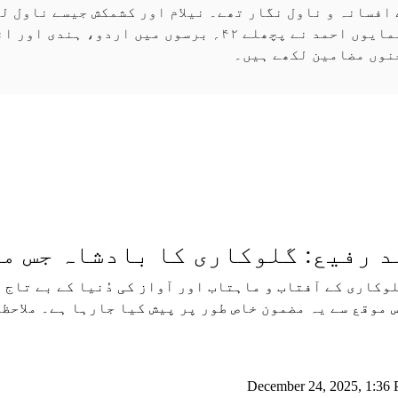
افسانہ و ناول نگار تھے۔ نیلام اور کشمکش جیسے ناول ل
ڈاکٹر ہمایوں احمد نے پچھلے ۴۲؍ برسوں میں اردو، ہندی 
نوں مضامین لکھے ہیں۔
 رفیع: گلوکاری کا بادشاہ جس م
 موقع سے یہ مضمون خاص طور پر پیش کیا جارہا ہے۔ ملاحظ
December 24, 2025, 1:36