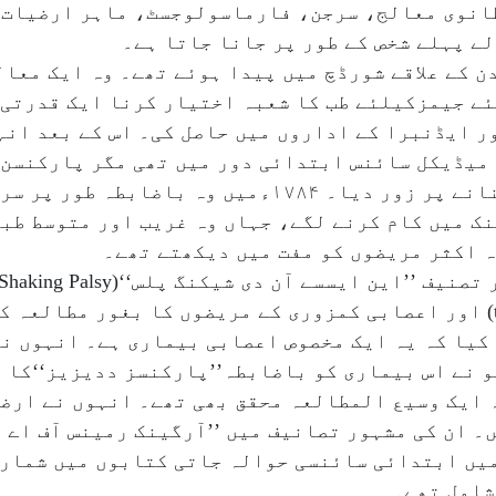
ن(James Parkinson) ایک برطانوی معالج، سرجن، فارماسولوجسٹ، ماہر
لے پہلے شخص کے طور پر جانا جاتا ہے۔
سن۱۱؍ اپریل۱۷۵۵ء کو لندن کے علاقے شورڈچ میں پیدا ہوئے تھے۔ وہ 
ئے جیمزکیلئے طب کا شعبہ اختیار کرنا ایک قدرتی
 ایڈنبرا کے اداروں میں حاصل کی۔ اس کے بعد انہو
 میڈیکل سائنس ابتدائی دور میں تھی مگر پارکنسن 
کی بدولت جدید سائنسی طریقوں کو اپنانے پر زور دیا۔ ۱۷۸۴ء
ک میں کام کرنے لگے، جہاں وہ غریب اور متوسط طبق
ہ اکثر مریضوں کو مفت میں دیکھتے تھے۔
اس کتابچہ میں انہوں نے رعشہ (tremors) اور اعصابی کمزوری کے مریضوں کا ب
 کیا کہ یہ ایک مخصوص اعصابی بیماری ہے۔ انہوں نے
 نے اس بیماری کو باضابطہ’’پارکنسز ددیزیز‘‘کا 
 ایک وسیع المطالعہ محقق بھی تھے۔ انہوں نے ارض
ابیں لکھیں۔ ان کی مشہور تصانیف میں ’’آرگینک رمینس آف 
میں ابتدائی سائنسی حوالہ جاتی کتابوں میں شمار
 شامل تھے۔