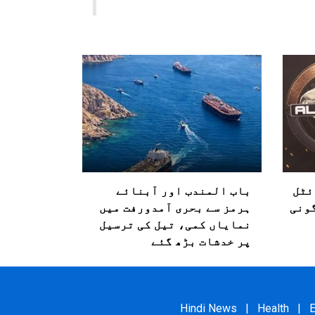
ئٹل
باب المندب اور آبنائے
گونی
ہرمز سے بحری آمدورفت میں
نمایاں کمی، تیل کی ترسیل
پر خدشات بڑھ گئے
Hindi News
|
Health
|
E