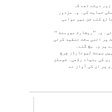
زور دیتے تھے کہ
ائے۔ انہوں نے۱۷۹۹ء میں چیچک کے ٹیکےکی حمایت کی۔ وہ مزدور
ائع کئے جن میں عوامی
ی۔ وہ ’’ریفارم موومنٹ ‘‘
ت پر اتنی سخت تنقید کرتی
ے پر وہ بچ گئے۔
میں ہوا تھا۔ انہیں سینٹ لیونارڈز چرچ
ری کی بنیاد رکھی۔ فوسلز
پر ان کی آواز نے