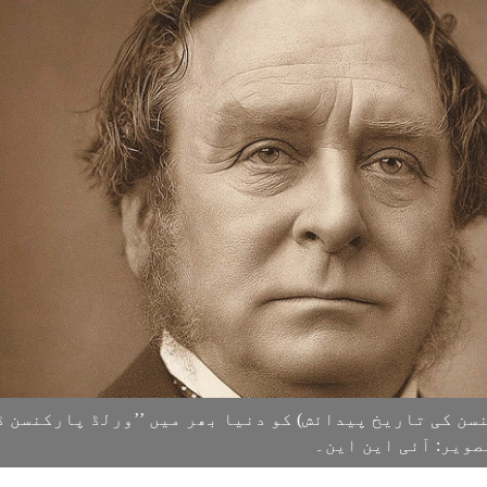
کنسن کی تاریخ پیدائش) کو دنیا بھر میں ’’ورلڈ پارکنسن ڈ
ویر: آئی این این۔