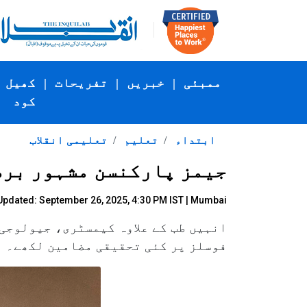
ممبئی
|
خبریں
|
تفریحات
|
کھیل
کود
ابتداء
تعلیم
تعلیمی انقلاب
جیمز پارکنسن مشہور برط
Updated: September 26, 2025, 4:30 PM IST | Mumbai
انہیں طب کے علاوہ کیمسٹری، جیولوجی
فوسلز پر کئی تحقیقی مضامین لکھے۔