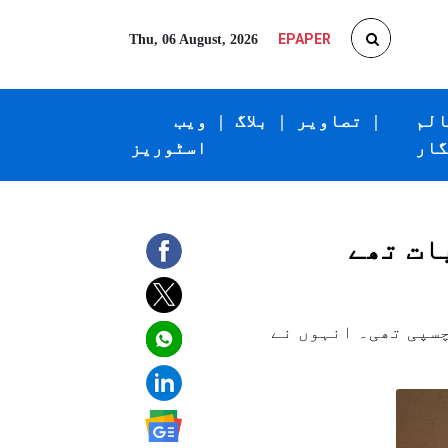
EPAPER
Thu, 06 August, 2026
الم
|
تصاویر
|
بلاگ
|
ویب
گار
اسٹوریز
ات تھے
سپی تھی۔ انہوں نے