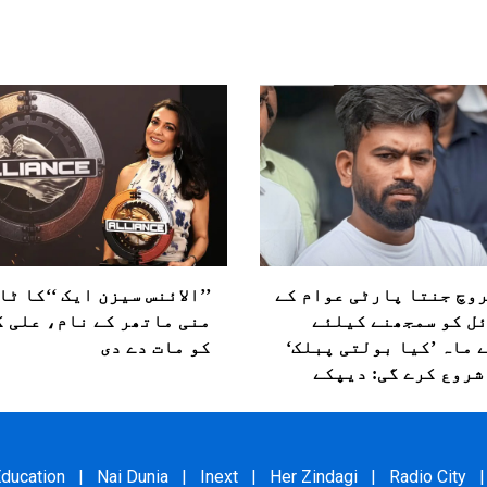
وچ جنتا پارٹی عوام کے
’’الائنس سیزن ایک ‘‘کا ٹا
ل کو سمجھنے کیلئے
منی ماتھر کے نام، علی 
 ماہ ’کیا بولتی پبلک‘
کو مات دے دی
شروع کرے گی: دیپکے
ducation
|
Nai Dunia
|
Inext
|
Her Zindagi
|
Radio City
|