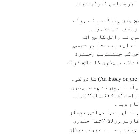
 ارضیات اور سیاسی کارکن تھے۔
ایک معالج جان پارکنسن کے بیٹے
 راستہ ثابت ہوا۔
ں نے رائل کالج آف
نے اپنی محنت اور تجسس
میں وہ باضابطہ طور پر سرجن کی حیثیت سے رجسٹرڈ
ے کے مریضوں کا علاج کرتے
۱۸۱۷ءمیں انہوں نے اپنی سب سے مشہور تصنیف ’’این ایسسے آن دی شیکنگ پلس‘‘(An Essay on the Shaking Palsy) شائع کی۔
غور مطالعہ کیا۔ انہوں نے چھ مریضوں
 اسے’’شیکنگ پلس‘‘ کہا۔
نام دیا۔
یات اور حیاتیاتی فوسلز
اے فارمر ورلڈ‘‘(تین جلدوں
 ہوتی ہے۔ وہ جیولوجیکل