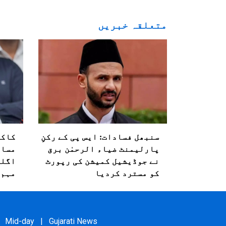
متعلقہ خبریں
سنبھل فسادات: ایس پی کے رکنِ
کاکر
پارلیمنٹ ضیاء الرحمٰن برق
مسائ
نے جوڈیشیل کمیشن کی رپورٹ
اگلے
کو مسترد کردیا
مہم 
Mid-day
|
Gujarati News