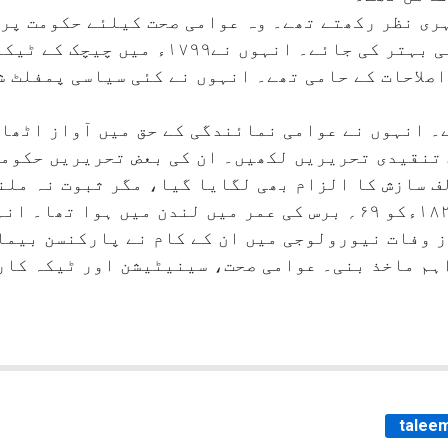
ری نظر رکھتے تھے۔ وہ عوامی صحت کیلئے حکومت پر 
سینیٹیشن (صفائی) اور پانی کی فراہمی بہتر کی ج
اصلاحات کے حامی تھے۔ انہوں نے کئی سیاسی پمفلٹ ش
 انہوں نے عوامی نمائندگی کے حق میں آواز اٹھائ
ف تنقیدی تحریریں لکھیں۔ ان کی بعض تحریریں حکوم
ف سازش کا الزام بھی لگایا گیا، مگر ثبوت نہ ملن
جیمز پارکنسن کا انتقال ۲۱؍دسمبر۱۸۲۴ءکو ۶۹؍ برس کی عمر میں لندن 
ز وفات نیورولوجی میں ان کے کام نے پارکنسن بیما
ہم ماخذ بنی۔ عوامی صحت، سینیٹیشن اور ٹیکہ کاری 
taleem