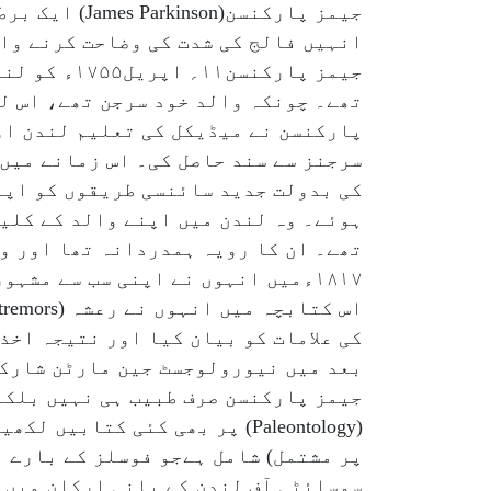
جیمز پارکنس
انہیں فالج کی شدت کی وضاحت کرنے وا
جیمز پارکن
تھے۔ چونکہ والد خود سرجن تھے، اس ل
پارکنسن نے میڈیکل کی تعلیم لندن اور
سرجنز سے سند حاصل کی۔ اس زمانے میں
ہوئے۔ وہ لندن میں اپنے والد کے کلین
تھے۔ ان کا رویہ ہمدردانہ تھا اور و
کی علامات کو بیان کیا اور نتیجہ اخذ
بعد میں نیورولوجسٹ جین مارٹن شارکو
جیمز پارکنسن صرف طبیب ہی نہیں بلکہ
(Paleontology) پر بھی کئی کت
پر مشتمل) شامل ہےجو فوسلز کے بارے 
سوسائٹی آف لندن کے بانی ارکان میں