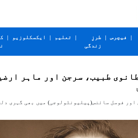
|
فیچرس
|
طرزِ
|
تعلیم
|
ایکسکلوزیو
|
ک
زندگی
ن
انوی طبیب، سرجن اور ماہر ارضی
 اور فوسل سائنس(پیلیونٹولوجی) میں بھی گہری دلچ