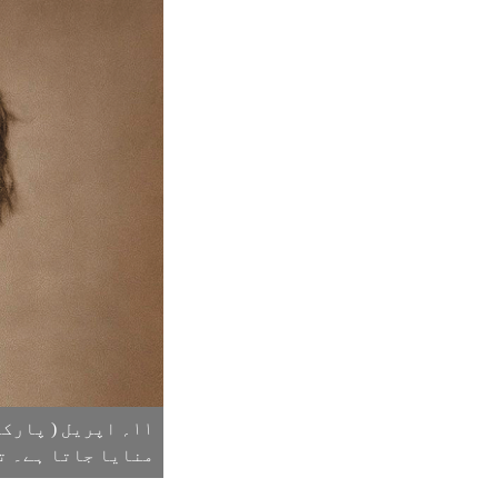
۱۱؍ اپریل ( پار
منایا جاتا ہے۔ تص