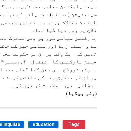
جیمز پارکنسن سماجی مسائل پر بھی گہ
طبقے کے حالات بہتر بنانے اور سیاسی 
فلاح پر زور دیا گیا تھا۔
پارکنسن سیاسی طور پر بھی متحرک تھے۔
سے وابستہ رہے اور سیاسی جبر کے خلا
تھیں کہ ایک وقت پر ان پر حکومت مخال
یارڈ، شورڈچ میں دفن کیا گیا۔ بعد ا
پر ان کی تحقیق بعد کی سائنس کیلئے ا
برطانیہ میں اصلاحات کو تیز کیا۔
(وکی پیڈیا)
i inquilab
education
Tags