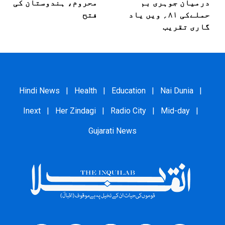
درمیان جوہری بم
محروم، ہندوستان کی
حملےکی ۸۱؍ ویں یاد
فتح
گاری تقریب
Hindi News
|
Health
|
Education
|
Nai Dunia
|
Inext
|
Her Zindagi
|
Radio City
|
Mid-day
|
Gujarati News