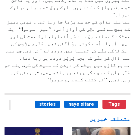
لئے پیروں میں گدّے باندھ رکھے ہیں۔ اور یہ ناخن
تو صرف بچاؤ کے لئے ہیں۔ ایک رول تمہارا ہے، ایک
میرا۔‘‘
معاملہ مذاق کی حد سے بڑھا جا رہا تھا۔ تبھی بھیڑ
کے بیچ سے کسی بچّی کی آواز آئی، ’’میرا سومو!‘‘ ایک
جھٹکے کے ساتھ بچّے نے سَر اُٹھایا، ایک جست لی اور
نیچے آرہا۔ اُسے کوئی بوٗ آگئی تھی۔ مُنّی، پڑوس کی
ایک لڑکی مٹّی کی ٹھلیا میں دودھ لے آئی تھی جس میں
منہ ڈال کر بلّی کا بچہ پُرپُر دودھ پی رہا تھا۔
جب ہم گاڑی میں بیٹھ کر درشن کے فلیٹ کی طرف چلے تو
مُنّی بلّی کے بچے کی پیٹھ پر ہاتھ پھیرتی ہوئی کہہ
رہی تھی، ’’تم کتنے گندے ہو سومو!‘‘
stories
naye sitare
Tags
متعلقہ خبریں