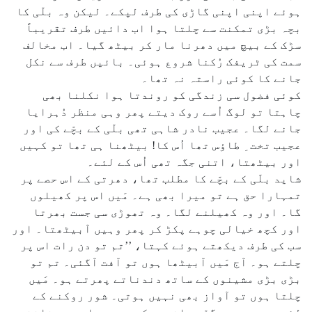
ہوئے اپنی اپنی گاڑی کی طرف لپکے۔ لیکن وہ بلّی کا
بچہ بڑی تمکنت سے چلتا ہوا اب دائیں طرف تقریباً
سڑک کے بیچ میں دھرنا مار کر بیٹھ گیا۔ اب مخالف
سمت کی ٹریفک رُکنا شروع ہوئی۔ بائیں طرف سے نکل
جانے کا کوئی راستہ نہ تھا۔
کوئی فضول سی زندگی کو روندتا ہوا نکلنا بھی
چاہتا تو لوگ اُسے روک دیتے پھر وہی منظر دُہرایا
جانے لگا۔ عجیب نادر شاہی تھی بلّی کے بچّے کی اور
عجیب تخت ِ طاؤس تھا اُس کا! بیٹھنا ہی تھا تو کہیں
اور بیٹھتا، اتنی جگہ تھی اُس کے لئے۔
شاید بلّی کے بچّے کا مطلب تھا، دھرتی کے اس حصے پر
تمہارا حق ہے تو میرا بھی ہے۔ مَیں اس پر کھیلوں
گا۔ اور وہ کھیلنے لگا۔ وہ تھوڑی سی جست بھرتا
اور کچھ خیالی چوہے پکڑ کر پھر وہیں آبیٹھتا۔ اور
سب کی طرف دیکھتے ہوئے کہتا، ’’تم تو دن رات اس پر
چلتے ہو۔ آج مَیں آبیٹھا ہوں تو آفت آگئی۔ تم تو
بڑی بڑی مشینوں کے ساتھ دندناتے پھرتے ہو۔ مَیں
چلتا ہوں تو آواز بھی نہیں ہوتی۔ شور روکنے کے