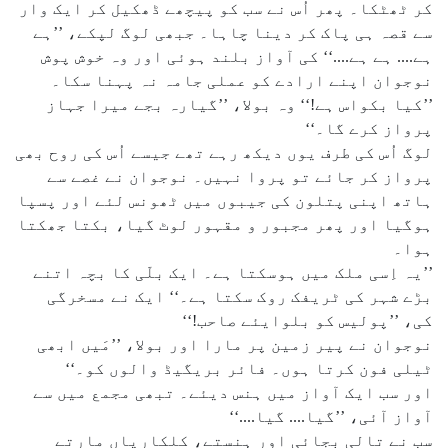
کر ٹھٹکا۔ پھر اُس نے سب کو پیچھے ڈھکیل کر ایک وار
سے قصہ ہی پاک کر دینا چاہا۔ جبھی لوگ لپکے، ’’ہے
ہے.... ہے ہے....‘‘ کی آواز بلند ہوئی اور وہ خوش پوش
نوجوان اپنے ارادے کو عملی جامہ نہ پہنا سکا۔
’’کیا بکواس ہے!‘‘ وہ بولا، ’’گیارہ بجے میرا جہاز
پرواز کرے گا۔‘‘
لوگ اُس کی طرف یوں دیکھ رہے تھے جیسے اُس کی روح بھی
پرواز کر جائے تو پروا نہیں۔ نوجوان نے غصے سے
ہاتھ اپنی پتلون کی جیبوں میں ٹھونس لئے اور پسپا
ہوگیا اور پھر مجبور و مقہور لوٹ گیا، بکتا جھکتا
ہوا۔
’’یہ اِسی ملک میں ہوسکتا ہے۔ ایک بلّی کا بچہ اتنے
بڑے شہر کی ٹریفک روک سکتا ہے۔‘‘ ایک نے مسخرگی
کی، ’’پولیس کو بلوایئے صاحب!‘‘
نوجوان نے پیر زمین پر مارا اور بولا، ’’مَیں ابھی
ٹیلی فون کرتا ہوں۔ فائر بریگیڈ والوں کو۔‘‘
اور سب ایک آواز میں ہنس دیئے۔ تبھی مجمع میں سے
آواز آئی، ’’گیا.... گیا....‘‘
سب نے تالی بجائی اور ہنستے، کلکاریاں مارتے