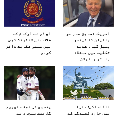
امریکہ: سابق صدر جو
ای ڈی نے آرکام کے
بائیڈن کا کینسر
خلاف منی لانڈرنگ کیس
پھیل گیا، شدید
میں ضمنی شکایت دائر
تکلیف میں مبتلا:
کردی
ہنـٹر بائیڈن
ناگاساکی: دنیا
یشسوی کی نصف سنچری،
میں جاری کشیدگی کے
گل نصف سنچری سے