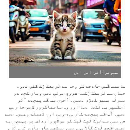
تصویر: آئی این این
سامنے کسی حادثے کی وجہ سے ٹریفک رُک گئی تھی۔
جہاں سے ٹریفک رُکنا شروع ہوئی تھی وہاں کچھ دو
منزلہ بسیں کھڑی تھیں۔ آخری بس کے پیچھے آٹو
ایکسپریس لکھا تھا اور وہ سانتاکروز ڈپو جا رہی
تھی۔ اُس کے پیچھے کاریں، وین اور ٹھیلے وغیرہ تھے
جن میں سے لوگ لپک لپک کر موقع واردات پر پہنچ رہے
تھے۔ کچھ لوگ گاڑیوں میں بیٹھے پاں پاں، ٹاں ٹاں