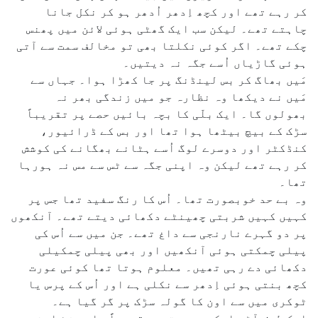
کر رہے تھے اور کچھ اِدھر اُدھر ہو کر نکل جانا
چاہتے تھے۔ لیکن سب ایک گھٹی ہوئی لائن میں پھنس
چکے تھے۔ اگر کوئی نکلتا بھی تو مخالف سمت سے آتی
ہوئی گاڑیاں اُسے جگہ نہ دیتیں۔
مَیں بھاگ کر بس لینڈنگ پر جا کھڑا ہوا۔ جہاں سے
مَیں نے دیکھا وہ نظارہ جو میں زندگی بھر نہ
بھولوں گا۔ ایک بلّی کا بچہ بائیں حصے پر تقریباً
سڑک کے بیچ بیٹھا ہوا تھا اور بس کے ڈرائیور،
کنڈکٹر اور دوسرے لوگ اُسے ہٹانے بھگانے کی کوشش
کر رہے تھے لیکن وہ اپنی جگہ سے ٹس سے مس نہ ہورہا
تھا۔
وہ بے حد خوبصورت تھا۔ اُس کا رنگ سفید تھا جس پر
کہیں کہیں شربتی چھینٹے دکھائی دیتے تھے۔ آنکھوں
پر دو گہرے نارنجی سے داغ تھے۔ جن میں سے اُس کی
پیلی چمکتی ہوئی آنکھیں اور بھی پیلی چمکیلی
دکھائی دے رہی تھیں۔ معلوم ہوتا تھا کوئی عورت
کچھ بنتی ہوئی اِدھر سے نکلی ہے اور اُس کے پرس یا
ٹوکری میں سے اون کا گولہ سڑک پر گر گیا ہے۔