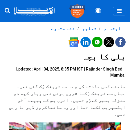
Togg
ابتداء
تعلیم
نئے ستارے
بلی کا بچہ
Updated: April 04, 2025, 8:35 PM IST |
Rajinder Singh Bedi
|
Mumbai
سامنے کسی حادثے کی وجہ سے ٹریفک رُک گئی تھی۔
جہاں سے ٹریفک رُکنا شروع ہوئی تھی وہاں کچھ دو
منزلہ بسیں کھڑی تھیں۔ آخری بس کے پیچھے آٹو
ایکسپریس لکھا تھا اور وہ سانتاکروز ڈپو جا رہی
تھی۔