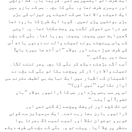
ایک طرف آٹو ایکسپریس تھی۔ قریباً بارہ فٹ اونچی
اور دوسری طرف تھا وہ بلّی کا بچہ۔ بس کے بازو میں
ایک ٹھیلے والا تھا جس کے ٹھیلے پر تیزاب کی بڑی
بڑی بوتلیں پڑی تھیں۔ گویا ایک طرح کا بارود تھا
جو ذرا سی ٹھوکر لگنے پر پھٹ سکتا تھا۔ وہ اپنی
گھبراہٹ میں پسینہ پسینہ ہورہا تھا۔ بلّی کے بچّے
کے پاس پہنچتے ہوئے ٹھیلے والے نے دونوں ہاتھ اُس
کی طرف جوڑ دیئے اور بولا، ’’اب اُٹھ جا میرے باپ!
بہت دیر ہوگئی۔‘‘
اُسے آگے بڑھتے دیکھ کر بلّی کا بچہ پھر تننے لگا۔
ٹھیلے والا ذرا ڈر کر پیچھے ہٹا تو بلّی کے بچّے نے
اطمینان کے اظہار میں ایک نہایت ہی لطیف مترنم سی
آواز نکالی، ’’مَیں آؤں؟‘‘
اس پر سب ہنس پڑے اور بس کا ڈرائیور بولا، ’’ہاں
حضور! آپ آیئے۔‘‘
تب تک کچھ اور ٹریفک پیچھے رُک گئی تھی اور
ڈرائیور ہارن بجا رہے تھے۔ ایک مرسیڈیز سے کوئی
خوبرو نوجوان نکلا اور لمبے لمبے ڈگ بھرتا ہوا
منظر پر چلا آیا۔ پہلے تو وہ بلّی کے بچّے کی طرف دیکھ