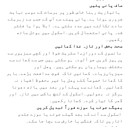
صاف پانی پئیں
ہائیڈریٹ رہنا خاص طور پر برسات کے موسم نہایت
ضروری ہوتا ہے۔پانی پینے سے آپ کے جسم سے زہریلے
مادے نکالنے میں مدد ملتی ہے۔ ابلا ہوا یا فلٹر
شدہ پانی استعمال کریں۔اسکول میں بوتل ساتھ
رکھیں۔
صحت بخش اور تازہ غذا کھائیں
مانسون کے دوران،ا سٹریٹ فوڈ اور کچی سبزیوں سے
پرہیز کریں جو آلودہ ہو سکتی ہیں جس سے کھانے سے
مختلف بیماریاں ہو سکتی ہیں۔ پھل اور
سبزیاںزیادہ کھائیں تاکہ قوتِ مدافعت بڑھے۔باہر
کا کھانا خصوصاً کٹے پھل یا غیر محفوظ اشیاء نہ
کھائیں۔ کھانے سے پہلے اور بعد میں ہاتھ دھونا
ہرگز نہ بھولیں۔اسکول کے لنچ باکس میں تازہ اور
گھر کا تیار کردہ کھانا رکھیں۔
بھیگے جوتے یا موزے فوراً تبدیل کریں
اسکول سے آنے کے بعد گیلے جوتے یا موزے جلدی
اتاریں تاکہ فنگس یا خارش سے بچا جا سکے۔