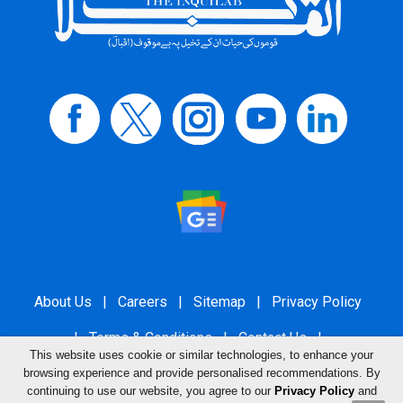
About Us
|
Careers
|
Sitemap
|
Privacy Policy
|
Terms & Conditions
|
Contact Us
|
This website uses cookie or similar technologies, to enhance your
Grievance Redressal
browsing experience and provide personalised recommendations. By
continuing to use our website, you agree to our
Privacy Policy
and