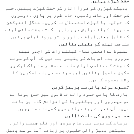
خشک کپڑے پہنیں
بھیگے کپڑوں کو فوراً اتار کر خشک کپڑے پہنیں۔جسم
کو خشک اور صاف رکھیں، خاص طور پر پاؤں ۔دوسروں
کا تولیہ یا کپڑے استعمال نہ کریں۔ فنگل انفیکشن
سے بچنے کیلئے بارش میں باہر نکلتے وقت سانس لینے
کے قابل یعنی آرام دہ اور واٹر پروف لباس پہنیں۔
مناسب نیند کو یقینی بنائیں
مضبوط مدافعتی نظام کیلئے رات کی اچھی نیند
ضروری ہے۔ اس بات کو یقینی بنائیں کہ آپ کو سونے
کے وقت کے مناسب آرام ملے۔ خلفشار سے پاک ایک پر
سکون ماحول بنائیں اور سونے سے پہلے اسکرین کا
وقت محدود کریں۔
ٹھہرے ہوئے پانی سے پرہیز کریں
بارش کا پانی جمود والے تالابوں میں جمع ہوتا ہے
جو مچھروں اور بیکٹیریا کی افزائش گاہ بن جاتے
ہیں۔ آپ ٹھہرے ہوئے پانی میں کھیلنے سے بچیں۔
سماجی دوری کی عادت ڈالیں
برسات کے موسم میں عام سردی اور فلو جیسے وائرل
انفیکشن بھیڑ والی جگہوں پر زیادہ آسانی سے پھیل