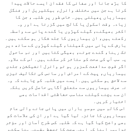
کا بڑھ جانا اور صفائی کا فقدان ایسے حالات پیدا
کرتا ہے جن میں مختلف وائرل، بیکٹیریل اور فنگل
بیماریاں پھیلتی ہیں۔ خاص طور پر طلبہ، جن کا
زیادہ وقت اسکول یا کالج میں گزرتا ہے اور وہ
اکثر بھیگنے، گیلے کپڑوں یا گندے پانی سے واسطہ
رکھتے ہیں، ان بیماریوں کا جلد شکار ہو سکتے ہیں۔
بارش کے پانی میں کھیلنا، گیلے کپڑوں کے ساتھ دیر
تک رہنا، گندے جوتے، بھیگی کتابیں اور نم ماحول
یہ سب آپ کی صحت کو متاثر کر سکتے ہیں۔ اس کے علاوہ
اگر قوتِ مدافعت کمزور ہو تو وائرل انفیکشن، جلدی
بیماریاں، پیٹ کے امراض اور سانس کی تکالیف تیزی
سے لاحق ہو سکتی ہیں۔ایسے میں طلبہ کو چاہئے کہ وہ
نہ صرف بیماریوں سے متعلق آگاہی حاصل کریں بلکہ
ان سے بچنے کیلئے مناسب حفاظتی اقدامات بھی
اختیار کریں۔
اس کالم میں موسمِ باراں میں پائی جانے والی عام
بیماریوں کا جائزہ لیا گیا ہے اور ان کی علامات کو
بھی واضح کیا گیا ہے کہ طلبہ کس طرح آسان اور مؤثر
تدابیر اپنا کر اپنی صحت کا تحفظ یقینی بنا سکتے