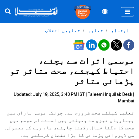
Togg
ابتداء
تعلیم
تعلیمی انقلاب
موسمی اثرات سے بچئے،
احتیاط کیجئے، صحت متاثر تو
پڑھائی متاثر
Updated: July 18, 2025, 3:40 PM IST |
Taleemi Inquilab Desk
|
Mumbai
تعلیم کیلئے صحت ضروری ہے۔ چونکہ موسم باراں میں
بیماریاں تیزی سے پھیلتی ہیں اسلئے اس موسم میں
صحت کا دگنا خیال رکھنا چاہئے، یاد رہے کہ معمولی
سی لاپروائی پڑھائی کا بڑا نقصان کرسکتی ہے۔