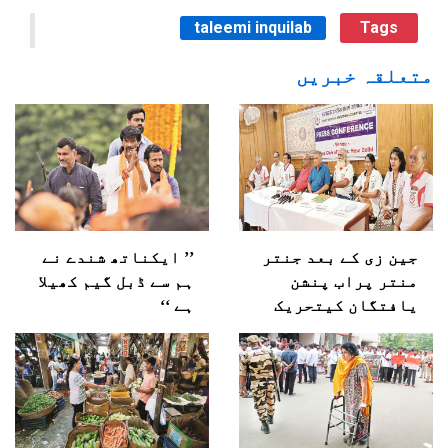
taleemi inquilab
Tags
متعلقہ خبریں
جین زی کے بعد جنتر
’’ ایکناتھ شندے نے
منتر پراب پنشن
ہم سے ڈبل گیم کھیلا
یافتگان کیتحریک
ہے ‘‘