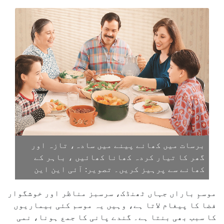
برسات میں کھانے پینے میں سادہ، تازہ اور
گھر کا تیار کردہ کھانا کھائیں ، باہر کے
کھانے سے پرہیز کریں۔ تصویر: آئی این این
موسمِ باراں جہاں ٹھنڈک، سرسبز مناظر اور خوشگوار
فضا کا پیغام لاتا ہے، وہیں یہ موسم کئی بیماریوں
کا سبب بھی بنتا ہے۔ گندے پانی کا جمع ہونا، نمی