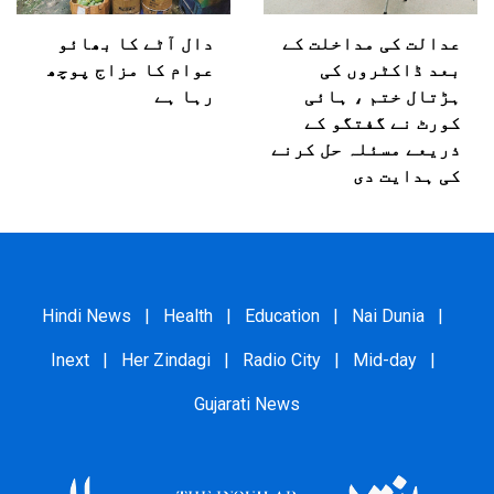
عدالت کی مداخلت کے
دال آٹے کا بھائو
بعد ڈاکٹروں کی
عوام کا مزاج پوچھ
ہڑتال ختم ، ہائی
رہا ہے
کورٹ نے گفتگو کے
ذریعے مسئلہ حل کرنے
کی ہدایت دی
Hindi News
|
Health
|
Education
|
Nai Dunia
|
Inext
|
Her Zindagi
|
Radio City
|
Mid-day
|
Gujarati News