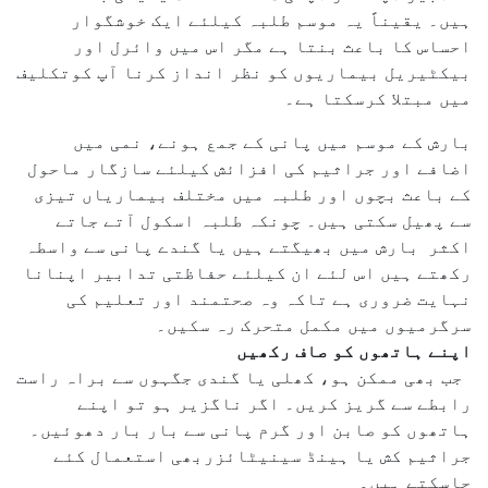
ہیں۔ یقیناً یہ موسم طلبہ کیلئے ایک خوشگوار
احساس کا باعث بنتا ہے مگر اس میں وائرل اور
بیکٹیریل بیماریوں کو نظر انداز کرنا آپ کوتکلیف
میں مبتلا کرسکتا ہے۔
بارش کے موسم میں پانی کے جمع ہونے، نمی میں
اضافے اور جراثیم کی افزائش کیلئے سازگار ماحول
کے باعث بچوں اور طلبہ میں مختلف بیماریاں تیزی
سے پھیل سکتی ہیں۔ چونکہ طلبہ اسکول آتے جاتے
اکثر بارش میں بھیگتے ہیں یا گندے پانی سے واسطہ
رکھتے ہیں اس لئے ان کیلئے حفاظتی تدابیر اپنانا
نہایت ضروری ہے تاکہ وہ صحتمند اور تعلیم کی
سرگرمیوں میں مکمل متحرک رہ سکیں۔
اپنے ہاتھوں کو صاف رکھیں
جب بھی ممکن ہو، کھلی یا گندی جگہوں سے براہ راست
رابطے سے گریز کریں۔ اگر ناگزیر ہو تو اپنے
ہاتھوں کو صابن اور گرم پانی سے بار بار دھوئیں۔
جراثیم کش یا ہینڈ سینیٹائزربھی استعمال کئے
جاسکتے ہیں۔