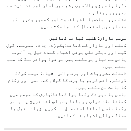
دلیا یا سبزی والا سوپ ہضم میں آسان اور غذائیت سے
بھرپور ہوتا ہے۔
خشک میوہ جات:بادام، اخروٹ اور کھجور وغیرہ کم
مقدار میں استعمال کئے جا سکتے ہیں۔
موسم باراں: طلبہ کیا نہ کھائیں
کھلے اور بازار کے کھانے:پکوڑے، چاٹ، سموسے، گول
گپے اور دیگر تلی ہوئی اشیاء گندے تیل یا آلودہ
پانی سے تیار ہو سکتے ہیں جو فوڈ پوائزننگ کا سبب
بنتے ہیں۔
ٹھنڈے مشروبات اور برف والی اشیاء: جیسے کولڈ
ڈرنکس، آئس کریم یا برف کا گولا، کھانسی اور زکام
کا باعث بن سکتے ہیں۔
باسی یا دیر تک رکھا ہوا کھانا:بارش کے موسم میں
کھانا جلد خراب ہو جاتا ہے، اس لئے فریج یا باہر
رکھا باسی کھانا استعمال نہ کریں۔زیادہ تیل یا
مسالے والی اشیاء نہ کھائیں۔