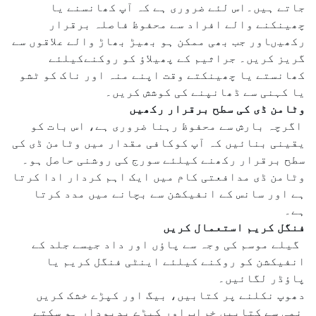
جاتے ہیں۔اس لئے ضروری ہے کہ آپ کھانسنے یا
چھینکنے والے افراد سے محفوظ فاصلہ برقرار
رکھیںاور جب بھی ممکن ہو بھیڑ بھاڑ والے علاقوں سے
گریز کریں۔ جراثیم کے پھیلاؤ کو روکنےکیلئے
کھانستے یا چھینکتے وقت اپنے منہ اور ناک کو ٹشو
یا کہنی سے ڈھانپنے کی کوشش کریں۔
وٹامن ڈی کی سطح برقرار رکھیں
اگرچہ بارش سے محفوظ رہنا ضروری ہے، اس بات کو
یقینی بنائیں کہ آپ کوکافی مقدار میں وٹامن ڈی کی
سطح برقرار رکھنے کیلئے سورج کی روشنی حاصل ہو۔
وٹامن ڈی مدافعتی کام میں ایک اہم کردار ادا کرتا
ہے اور سانس کے انفیکشن سے بچانے میں مدد کرتا
ہے۔
فنگل کریم استعمال کریں
گیلے موسم کی وجہ سے پاؤں اور داد جیسے جلد کے
انفیکشن کو روکنے کیلئے اینٹی فنگل کریم یا
پاؤڈر لگائیں۔
دھوپ نکلنے پر کتابیں، بیگ اور کپڑے خشک کریں
نمی سے کتابیں خراب اور کپڑے بدبودار ہو سکتے