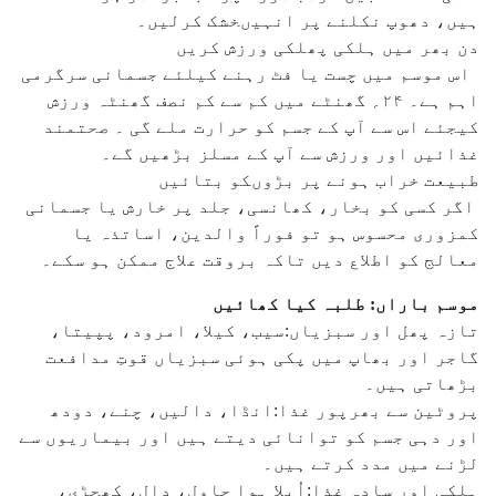
ہیں، دھوپ نکلنے پر انہیںخشک کرلیں۔
دن بھر میں ہلکی پھلکی ورزش کریں
اس موسم میں چست یا فٹ رہنے کیلئے جسمانی سرگرمی
اہم ہے۔ ۲۴؍ گھنٹے میں کم سے کم نصف گھنٹہ ورزش
کیجئے اس سے آپ کے جسم کو حرارت ملے گی ۔ صحتمند
غذائیں اور ورزش سے آپ کے مسلز بڑھیں گے۔
طبیعت خراب ہونے پر بڑوںکو بتائیں
اگر کسی کو بخار، کھانسی، جلد پر خارش یا جسمانی
کمزوری محسوس ہو تو فوراً والدین، اساتذہ یا
معالج کو اطلاع دیں تاکہ بروقت علاج ممکن ہو سکے۔
موسم باراں: طلبہ کیا کھائیں
تازہ پھل اور سبزیاں:سیب، کیلا، امرود، پپیتا،
گاجر اور بھاپ میں پکی ہوئی سبزیاں قوتِ مدافعت
بڑھاتی ہیں۔
پروٹین سے بھرپور غذا:انڈا، دالیں، چنے، دودھ
اور دہی جسم کو توانائی دیتے ہیں اور بیماریوں سے
لڑنے میں مدد کرتے ہیں۔
ہلکی اور سادہ غذا:اُبلا ہوا چاول، دال، کھچڑی،