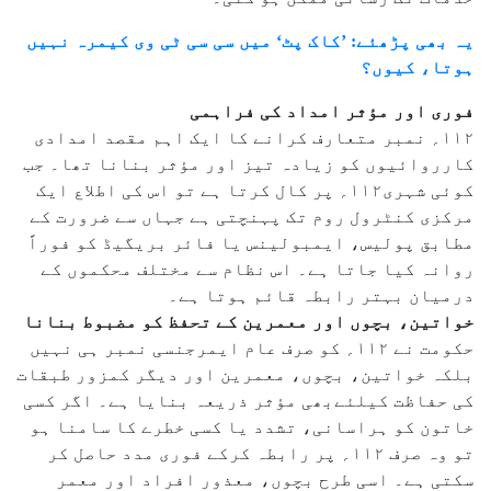
یہ بھی پڑھئے: ’کاک پٹ‘ میں سی سی ٹی وی کیمرہ نہیں
ہوتا، کیوں؟
فوری اور مؤثر امداد کی فراہمی
۱۱۲؍ نمبر متعارف کرانے کا ایک اہم مقصد امدادی
کارروائیوں کو زیادہ تیز اور مؤثر بنانا تھا۔ جب
کوئی شہری۱۱۲؍ پر کال کرتا ہے تو اس کی اطلاع ایک
مرکزی کنٹرول روم تک پہنچتی ہے جہاں سے ضرورت کے
مطابق پولیس، ایمبولینس یا فائر بریگیڈ کو فوراً
روانہ کیا جاتا ہے۔ اس نظام سے مختلف محکموں کے
درمیان بہتر رابطہ قائم ہوتا ہے۔
خواتین، بچوں اور معمرین کے تحفظ کو مضبوط بنانا
حکومت نے ۱۱۲؍ کو صرف عام ایمرجنسی نمبر ہی نہیں
بلکہ خواتین، بچوں، معمرین اور دیگر کمزور طبقات
کی حفاظت کیلئےبھی مؤثر ذریعہ بنایا ہے۔ اگر کسی
خاتون کو ہراسانی، تشدد یا کسی خطرے کا سامنا ہو
تو وہ صرف ۱۱۲؍ پر رابطہ کرکے فوری مدد حاصل کر
سکتی ہے۔ اسی طرح بچوں، معذور افراد اور معمر