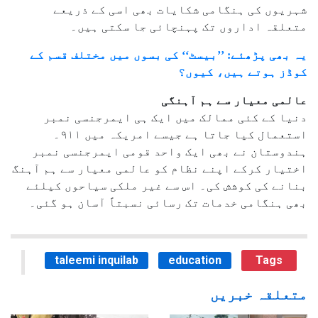
شہریوں کی ہنگامی شکایات بھی اسی کے ذریعے
متعلقہ اداروں تک پہنچائی جا سکتی ہیں۔
یہ بھی پڑھئے: ’’بیسٹ‘‘ کی بسوں میں مختلف قسم کے
کوڈز ہوتے ہیں، کیوں؟
عالمی معیار سے ہم آہنگی
دنیا کے کئی ممالک میں ایک ہی ایمرجنسی نمبر
استعمال کیا جاتا ہے جیسے امریکہ میں ۹۱۱۔
ہندوستان نے بھی ایک واحد قومی ایمرجنسی نمبر
اختیار کرکے اپنے نظام کو عالمی معیار سے ہم آہنگ
بنانے کی کوشش کی۔ اس سے غیر ملکی سیاحوں کیلئے
بھی ہنگامی خدمات تک رسائی نسبتاً آسان ہو گئی۔
taleemi inquilab
education
Tags
متعلقہ خبریں