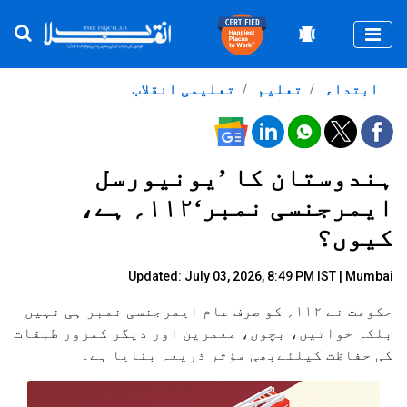
Togg
ابتداء
تعلیم
تعلیمی انقلاب
ہندوستان کا ’یونیورسل
ایمرجنسی نمبر‘۱۱۲؍ ہے،
کیوں؟
Updated: July 03, 2026, 8:49 PM IST | Mumbai
حکومت نے ۱۱۲؍ کو صرف عام ایمرجنسی نمبر ہی نہیں
بلکہ خواتین، بچوں، معمرین اور دیگر کمزور طبقات
کی حفاظت کیلئےبھی مؤثر ذریعہ بنایا ہے۔