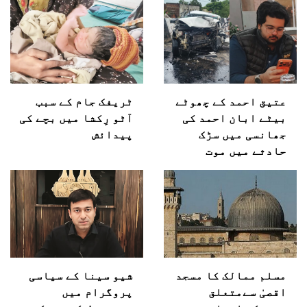
عتیق احمد کے چھوٹے
ٹریفک جام کے سبب
بیٹے ابان احمد کی
آٹو رِکشا میں بچے کی
جھانسی میں سڑک
پیدائش
حادثے میں موت
مسلم ممالک کا مسجد
شیو سینا کے سیاسی
اقصیٰ سےمتعلق
پروگرام میں