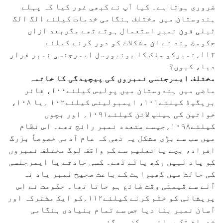
ضروری ہوتا ہے۔ کیا آپ نے کبھی غور کیا کہ پہلے
ہندوستان میں مختلف ہنگامی خدمات کیلئے الگ الگ
ٹیلی فون نمبر استعمال ہوتے تھے مگربعد ازاں
حکومتِ ہند نے ان مشکلات کو دور کرنے کیلئے
۱۱۲؍نمبرکو ملک کا یونیورسل ایمرجنسی نمبر قرار
دیا، کیوں؟
مختلف ایمرجنسی نمبروں کی پیچیدگی کا خاتمہ
ماضی میں ہندوستان میں پولیس کیلئے۱۰۰، فائر
بریگیڈ کیلئے۱۰۱، ایمبولینس کیلئے۱۰۲ ؍یا ۱۰۸،
خواتین کی ہیلپ لائن کیلئے۱۰۹۱؍ اور بچوں
کیلئے۱۰۹۸؍جیسے متعدد نمبر رائج تھے۔ اس نظام
میں سب سے بڑی مشکل یہ تھی کہ عام آدمی خصوصاً بزرگ
افراد، بچے یا تعلیم سے کم واقف لوگ مختلف نمبروں
کو یاد نہیں رکھ پاتے تھے۔ کسی حادثے یا ایمرجنسی
کی حالت میں گھبراہٹ کے باعث صحیح نمبر یاد نہ
آنے سے قیمتی وقت ضائع ہو جاتا تھا۔ حکومت نے اس
پریشانی کو ختم کرنے کیلئے۱۱۲؍کو ایک مشترکہ اور
آسان نمبر بنا دیا جس سے تمام بنیادی ہنگامی
خدمات تک رسائی ممکن ہو گئی۔