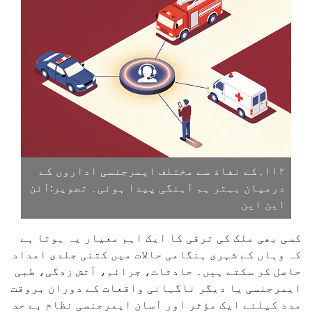
۱۱۲؍کے نفاذ سے مختلف ایمرجنسی اداروں کے
درمیان بہتر ہم آہنگی پیدا ہوئی۔ تصویر:آئن
این این
کسی بھی ملک کی ترقی کا ایک اہم معیار یہ ہوتا ہے
کہ وہاں کے شہری ہنگامی حالات میں کتنی جلدی امداد
حاصل کر سکتے ہیں۔ حادثات، جرائم، آتش زدگی، طبی
ایمرجنسی یا دیگر ناگہانی واقعات کے دوران بروقت
مدد کیلئے ایک مؤثر اور آسان ایمرجنسی نظام بے حد