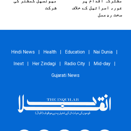
مشترکہ اقدام پر
میونسپل کمشنر کی
غور، اسرائیل کے خلاف
شرکت
سخت ردِعمل
Hindi News
|
Health
|
Education
|
Nai Dunia
|
Inext
|
Her Zindagi
|
Radio City
|
Mid-day
|
Gujarati News