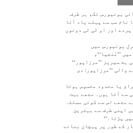
ئی یونیورس تک، ہر طرف
نام سب سے پہلے یاد آتا
پردے اور او ٹی ٹی دونوں
رل یونیورس میں
یں ’’مُنجیا‘‘،
ڈیو کی ہٹ سیریز ’’مرزاپور‘‘
 والی ’’مرزاپور: دی
اؤ یا محدود محسوس ہوتا
 سے آتا ہوں۔ مجھے بہت
ے مجھے اس سے کوئی مسئلہ
ں اپنی طرف سے بہترین
ار کے طور پر پہچان بنانے