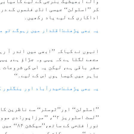
کر ’’اسٹولن‘‘ جیسی انڈی فلموں کے در
اداکاری کے لیے یاد رکھیں۔
یہ بھی پڑھئے:اقتدار میں رہوگے تو مذ
انہوں نے کہاکہ ’’ابھی میں اندر آ ر
مجھے لگتا ہے کہ یہی وہ جڑاؤ ہے، یہ
سفر باقی ہے، لیکن یہ اس کی شروعات ہ
باہر میں کیسا ہوں اس کے لیے۔‘‘
یہ بھی پڑھئے:حیدرآباد اور بنگلور 
’’اسٹولن‘‘ اور’’ٹوسٹر‘‘ سے ناظرین کا
’’لسٹ اسٹوریز ۲‘‘، ’’مرز
نورا فتحی
بندر‘‘ پر بھی کام کر رہے ہیں، جس کی