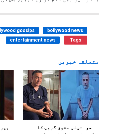
llywood gossips
bollywood news
entertainment news
Tags
متعلقہ خبریں
اسرائیلی حقوق گروپ کا
بیرو