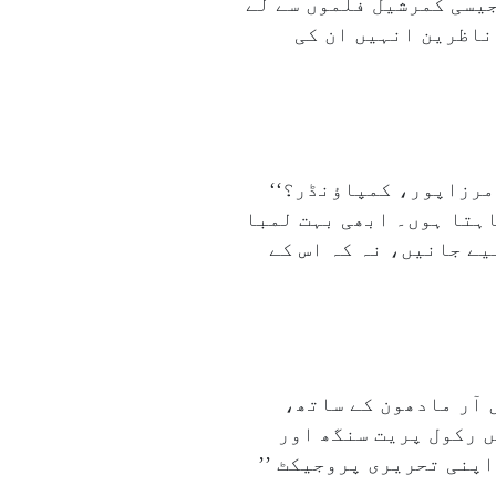
شیک بنرجی کے لیے کامیابی اور اسٹارڈم کا مطلب بالکل واضح ہے۔’’استری ۲‘‘ جیسی کمرشیل فلموں سے لے
ناظرین انہیں ان کی
مرزاپور، کمپاؤنڈر؟‘‘
اہتا ہوں۔ ابھی بہت لمبا
یے جانیں، نہ کہ اس کے
 آر مادھون کے ساتھ،
‘ میں رکول پریت سنگھ اور
علاوہ وہ اپنی تحریری پروجیکٹ ’’