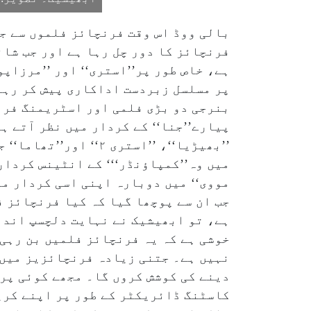
بالی ووڈ اس وقت فرنچائز فلموں سے ج
فرنچائز کا دور چل رہا ہے اور جب شان
ہے، خاص طور پر’’استری‘‘ اور ’’مرزاپ
پر مسلسل زبردست اداکاری پیش کر رہے
بنرجی دو بڑی فلمی اور اسٹریمنگ فرن
پیارے’’جنا‘‘ کے کردار میں نظر آتے ہی
’’بھیڑیا‘‘، ’’استری
میں وہ’’کمپاؤنڈر‘‘‘ کے انٹینس کردا
مووی‘‘ میں دوبارہ اپنی اسی کردار می
جب ان سے پوچھا گیا کہ کیا فرنچائز ف
ہے، تو ابھیشیک نے نہایت دلچسپ انداز
خوشی ہے کہ یہ فرنچائز فلمیں بن رہی 
نہیں ہے۔ جتنی زیادہ فرنچائزیز میں 
دینے کی کوشش کروں گا۔ مجھے کوئی پریشانی نہیں ہے۔۳، ۴، ۵؍ پارٹس ب
کاسٹنگ ڈائریکٹر کے طور پر اپنے کری