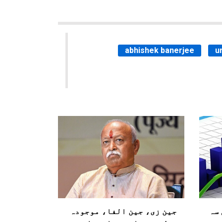
abhishek banerjee
u
ہلی سہ
جین زی، جین الفا، موجودہ