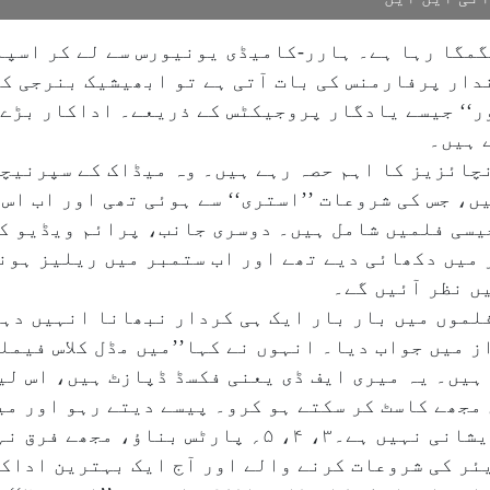
گمگا رہا ہے۔ ہارر-کامیڈی یونیورس سے لے کر اسپا
دار پرفارمنس کی بات آتی ہے تو ابھیشیک بنرجی کا 
ور‘‘ جیسے یادگار پروجیکٹس کے ذریعے۔ اداکار بڑے 
 ہیں۔
چائزیز کا اہم حصہ رہے ہیں۔ وہ میڈاک کے سپرنیچ
ں، جس کی شروعات ’’استری‘‘ سے ہوئی تھی اور اب اس م
 ۲‘‘ اور’’تھاما‘‘ جیسی فلمیں شامل ہیں۔ دوسری جانب، پرائم وی
ر میں دکھائی دیے تھے اور اب ستمبر میں ریلیز ہونے
ں نظر آئیں گے۔
لموں میں بار بار ایک ہی کردار نبھانا انہیں دہر
 میں جواب دیا۔ انہوں نے کہا’’میں مڈل کلاس فیملی
ہیں۔ یہ میری ایف ڈی یعنی فکسڈ ڈپازٹ ہیں، اس لی
مجھے کاسٹ کر سکتے ہو کرو۔ پیسے دیتے رہو اور می
ناؤ، مجھے فرق نہیں پڑتا۔‘‘
ئر کی شروعات کرنے والے اور آج ایک بہترین اداک