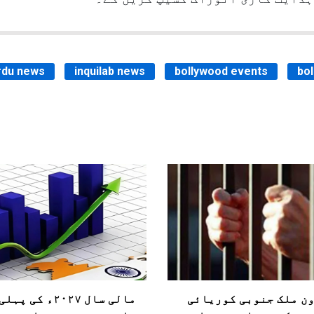
rdu news
inquilab news
bollywood events
bo
ن ملک جنوبی کوریائی
مالی سال ۲۰۲۷ء کی پ