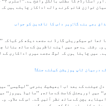
والے ابھی
میان توازن قائم کرنے والے اداکار چاہتے ہیں کہ 
اق بھی بنے گا:ویر داس کا ناقدین کو جواب
ہا تھا تو سیکوریٹی گارڈ نے مجھے دیکھ کر کہاکہ ’’
ی وہ رشتہ ہے جو میں اپنے ناظرین کے ساتھ بنانا چ
ے۔ میں چاہتا ہوں کہ لوگ مجھے میری اداکاری کے ل
کے درمیان ٹاپ پوزیشن کیلئے جنگ!
 دل جیتنے کے بعد اب ابھیشیک بنرجی ’’لیگیسی‘‘ میں
اپور: دی مووی‘‘ میں اوریجنل کاسٹ کے ساتھ، ’’سائیڈ ہیروز‘
 کے ساتھ،’’سیکشن ۸۴‘‘ میں امیتابھ بچن کے ساتھ نظر آئیں گے۔ اس کے 
 ہدایت کاری انوراگ کشیپ کریں گے۔