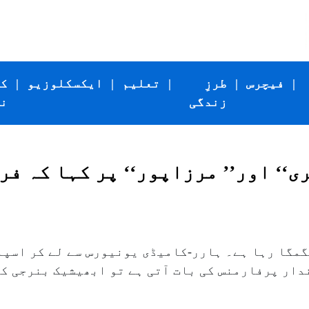
|
فیچرس
|
طرزِ
|
تعلیم
|
ایکسکلوزیو
|
ک
زندگی
ن
ی‘‘ اور’’ مرزاپور‘‘ پر کہا کہ ف
گمگا رہا ہے۔ ہارر-کامیڈی یونیورس سے لے کر اسپا
دار پرفارمنس کی بات آتی ہے تو ابھیشیک بنرجی کا 