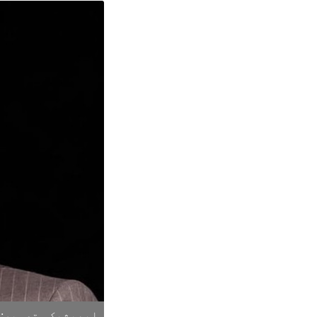
ابھیشیک۔ تصویر:ا