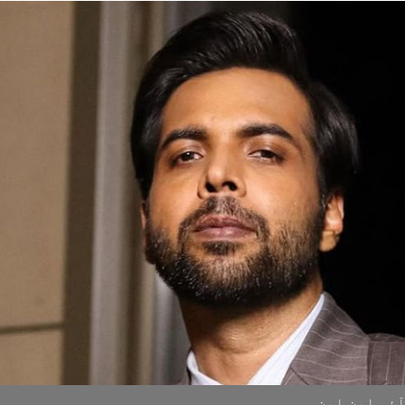
ٓئی این این