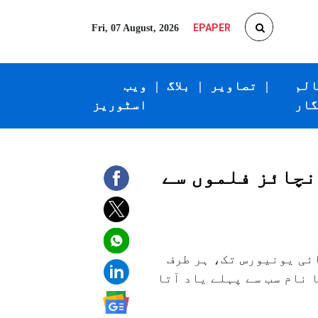
EPAPER
Fri, 07 August, 2026
الم
|
تصاویر
|
بلاگ
|
ویب
گار
اسٹوریز
رنچائز فلموں سے
ئی یونیورس تک، ہر طرف
نام سب سے پہلے یاد آتا