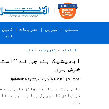
ممبئی
|
خبریں
|
تفریحات
|
کھیل
کود
ابتداء
تفریحات
فلم
ابھیشیک بنرجی نے ’’استر
خوش ہوں
Updated: May 22, 2026, 5:02 PM IST | Mumbai
بالی ووڈ اس وقت فرنچائز فلموں سے ج
فرنچائز کا دور چل رہا ہے اور جب شان
ہے۔