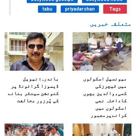
tabu
priyadarshan
Tags
متعلقہ خبریں
میونسپل اسکولوں
باندرہ: نیویل
میں ٹیچرزکی
ڈیسوزا گرائونڈ پر
کمی،والدین بچوں
کنونشن سینٹر بنانے
کاداخلہ نجی
کی پُرزور مخالفت
اسکولوں میں
کرانےپرمجبور