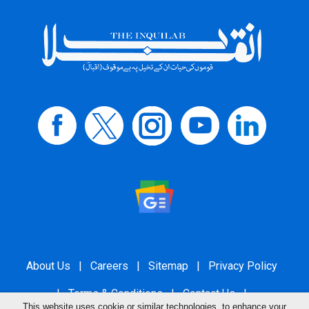
About Us
|
Careers
|
Sitemap
|
Privacy Policy
|
Terms & Conditions
|
Contact Us
|
This website uses cookie or similar technologies, to enhance your