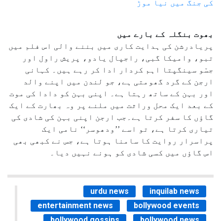
کی جنگ میں نیا موڑ
بھوت بنگلہ کے بارے میں
پریادرشن کی ہدایت کاری میں بننے والی اس فلم میں
تبو، وامیکا گبی، راجپال یادو، پریش راول اور
جسّو سینگپتا اہم کردار ادا کر رہے ہیں۔ کہانی
ارجن کے گرد گھومتی ہے، جو لندن میں اپنے والد
اور بہن کے ساتھ رہتا ہے۔ اپنی بہن کو دادا کی موت
کے بعد ایک محل وراثت میں ملنے پر وہ بھارت کے ایک
گاؤں کا سفر کرتا ہے۔جب ارجن اپنی بہن کی شادی کی
تیاری کرتا ہے، تو اسے ’’ودھوسر‘‘ نامی ایک
پراسرار روایت کا سامنا ہوتا ہے، جس نے کبھی بھی
اس گاؤں میں کسی شادی کو ہونے نہیں دیا۔
urdu news
inquilab news
entertainment news
bollywood events
bollywood gossips
bollywood news