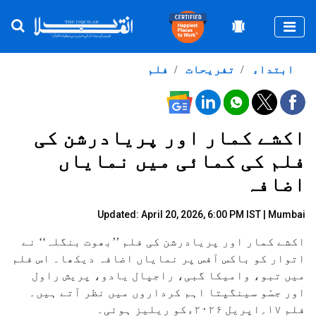
Togg
ابتداء
تفریحات
فلم
اکشے کمار اور پریادرشن کی
فلم کی کمائی میں نمایاں
اضافہ
Updated: April 20, 2026, 6:00 PM IST | Mumbai
اکشے کمار اور پریادرشن کی فلم ’’بھوت بنگلہ‘‘ نے
اتوار کو باکس آفس پر نمایاں اضافہ دیکھا۔ اس فلم
میں تبو، وامیکا گبی، راجپال یادو، پریش راول
اور جسّو سینگپتا اہم کرداروں میں نظر آتے ہیں۔
فلم ۱۷؍اپریل ۲۰۲۶ءکو ریلیز ہوئی۔