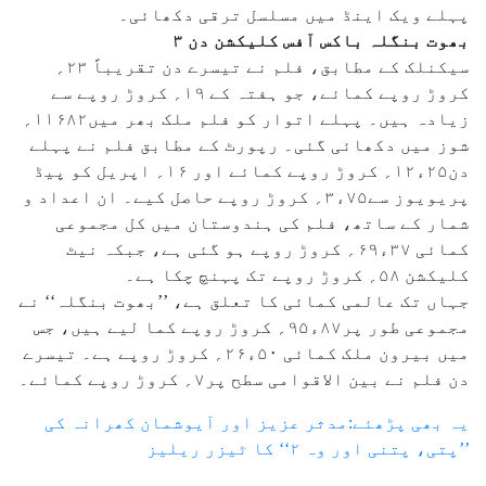
پہلے ویک اینڈ میں مسلسل ترقی دکھائی۔
بھوت بنگلہ باکس آفس کلیکشن دن ۳
سیکنلک کے مطابق، فلم نے تیسرے دن تقریباً ۲۳؍
کروڑ روپے کمائے، جو ہفتہ کے ۱۹؍ کروڑ روپے سے
زیادہ ہیں۔ پہلے اتوار کو فلم ملک بھر میں۱۱۶۸۲؍
شوز میں دکھائی گئی۔ رپورٹ کے مطابق فلم نے پہلے
دن۲۵ء۱۲؍ کروڑ روپے کمائے اور ۱۶؍ اپریل کو پیڈ
پریویوز سے۷۵ء۳؍ کروڑ روپے حاصل کیے۔ ان اعداد و
شمار کے ساتھ، فلم کی ہندوستان میں کل مجموعی
کمائی ۳۷ء۶۹؍ کروڑ روپے ہو گئی ہے، جبکہ نیٹ
کلیکشن ۵۸؍ کروڑ روپے تک پہنچ چکا ہے۔
جہاں تک عالمی کمائی کا تعلق ہے، ’’بھوت بنگلہ‘‘ نے
مجموعی طور پر۸۷ء۹۵؍ کروڑ روپے کما لیے ہیں، جس
میں بیرون ملک کمائی ۵۰ء۲۶؍ کروڑ روپے ہے۔ تیسرے
دن فلم نے بین الاقوامی سطح پر۷؍ کروڑ روپے کمائے۔
یہ بھی پڑھئے:مدثر عزیز اور آیوشمان کھرانہ کی
’’پتی، پتنی اور وہ ۲‘‘ کا ٹیزر ریلیز