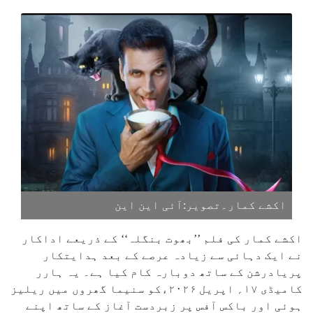
اکشے کمار۔تصویر:آئی این این
اکشے کمار کی فلم ’’بھوت بنگلہ‘‘ کے ذریعے اداکار
نے ایک دہائی سے زیادہ عرصے کے بعد ہدایتکار
پریادرشن کے ساتھ دوبارہ کام کیا ہے۔ یہ ہارر
کامیڈی ۱۷؍ اپریل ۲۰۲۶ءکو سنیما گھروں میں ریلیز
ہوئی اور باکس آفس پر زبردست آغاز کے ساتھ اپنے