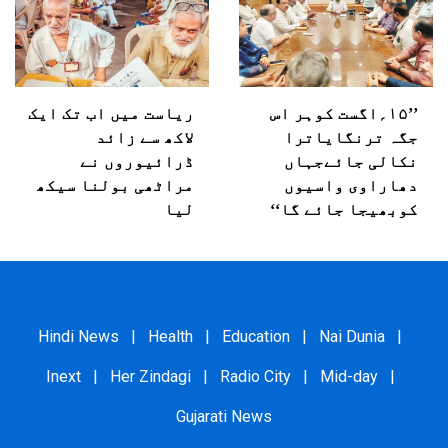
’’۱۵؍اگست کوہر اس
ریاست میں اب تک ایک
جگہ ترنگایاترا
لاکھ سے زائد
نکالی جائےجہاں
ڈرائیوروں نے
دھاراوی واسیوں
مراٹھی بولنا سیکھ
کوبھیجا جائے گا‘‘
لیا
Hindi News
|
Health
|
Education
|
Nai Dunia
|
Inext
|
Her Zindagi
|
Radio City
|
Mid-day
|
Gujarati News