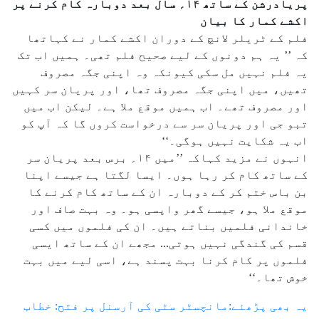
پریادرشن کے ساتھ ۱۴؍ سال بعد دوبارہ کام کرنے پر
اکشے کمار کا بیان
فلم کے ٹریلر لانچ کے دوران اکشے کمار نے کہاتھا
کہ ’’ یہ ہم دونوں کے لیے صحیح فلم تھی۔ ہمیں اب تک
یہ فلم نہیں مل سکی کیونکہ وہ اپنی جگہ مصروف
تھیں، میں اپنی جگہ مصروف تھا، اور پریان سر کہیں
اور مصروف تھے۔ اب ہمیں موقع ملا ہے۔ لیکن اب میں
تبو جی اور پریان سر سے درخواست کروں گا کہ آپ کو
اب یہ شکایت نہیں ہوگی۔‘‘
انہوں نے مزید کہاکہ ’’میں ۱۴؍ برس بعد پریان سر
کے ساتھ کام کر رہا ہوں۔ ایسا لگتا ہے جیسے اپنا
بن باس ختم کر کے دوبارہ ان کے ساتھ کام کرنے کا
موقع ملا ہو، جیسے گھر واپسی ہو۔ وہ بہت صاف اور
خاندانی فلمیں بناتے ہیں۔ ان کی فلموں میں کسی
قسم کی گندگی نہیں ہوتی... مجھے ان کے ساتھ ایسی
فلموں پر کام کرنا بہت پسند ہے، اسی لیے میں بہت
خوش تھا۔‘‘
یہ بھی پڑھئے:مانچسٹر سٹی کی آرسنل پر فتح: خطاب