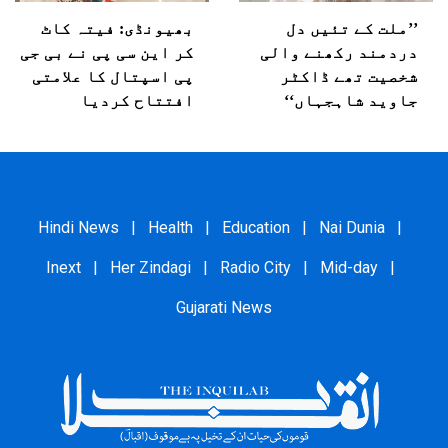
’’ملت کے تئیں دل
بھیونڈی: فیتہ کاٹ
دردمند رکھنے والی
کر این سی پی نے بی جی
شخصیت تھے ڈاکٹر
پی اسپتال کا علامتی
جاوید شاہجہاں‘‘
افتتاح کردیا
Hindi News
|
Health
|
Education
|
Nai Dunia
|
Inext
|
Her Zindagi
|
Radio City
|
Mid-day
|
Gujarati News