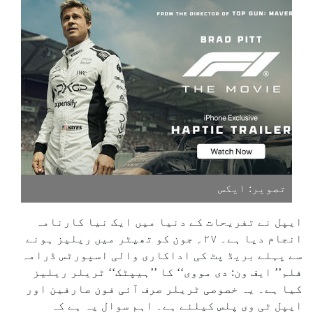
تصویر: ایکس
ایپل نے تفریحات کے دنیا میں ایک نیا کارنامہ
انجام دیا ہے۔ ۲۷؍ جون کو تھیٹر میں ریلیز ہونے
سے پہلے بریڈ پٹ کی اداکاری والی اسپورٹس ڈرامہ
فلم’’ ایف ون: دی مووی‘‘ کا ’’ہیپٹک‘‘ ٹریلر ریلیز
کیا ہے۔ یہ خصوصی ٹریلر صرف آئی فون صارفین اور
ایپل ٹی وی پلس کیلئے ہے۔ اہم سوال یہ ہے کہ