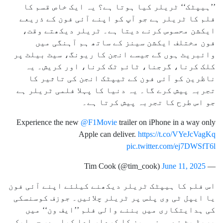
’’ہیپٹک‘‘ ٹریلر کیا ہوتا ہے؟ یہ ایک خاص قسم کا
فلم کا ٹریلر ہے جو آپ کو اپنے آئی فون کے ذریعے
ایکشن محسوس کرنے دیتا ہے۔ ٹریلر دیکھتے وقت،
فون مختلف ایکشن سینز کے ساتھ ہم آہنگی میں
وائبریٹ ہوں گے جیسے انجن کا ریونگ، سیٹ بیلٹ پر
کلک کرنا، گرجنا، ٹائم ٹک کرنا، اور کریش۔ یہ
ناظرین کو آئی فون کے ٹیپٹک انجن کی تاثیر کا
تجربہ پیش کرے گا۔ یہ دنیا کا پہلا فلمی ٹریلر ہے
جو اس طرح کا تجربہ پیش کرتا ہے۔
Experience the new
@F1Movie
trailer on iPhone in a way only
Apple can deliver.
https://t.co/VYeJcVagKq
pic.twitter.com/ej7DWSfT6l
June 11, 2025
— Tim Cook (@tim_cook)
اس فلم کا ہیپٹک ٹریلر دیکھنے کیلئے اپنے آئی فون
یا ایپل ٹی وی پلس پر ٹریلر چلائیں۔ جوزف کوسنسکی
کی ہدایتکاری میں بننے والی فلم ’’ایف ون‘‘ میں
بریڈ پٹ نے سونی ہیز کا کردار ادا کیا ہے، جو ایک