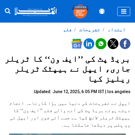
Togg
ابتداء
تفریحات
فلم
بریڈ پٹ کی ’’ایف ون‘‘ کا ٹریلر
جاری، ایپل نے ہیپٹک ٹریلر
ریلیز کیا
Updated: June 12, 2025, 6:05 PM IST | los angeles
ایپل نے تفریحات کی دنیا میں بڑا کارنامہ انجام
دیتے ہوئے بریڈ پٹ کی آنے والی فلم ’’ایف ون‘‘ کا
ہیپٹک ٹریلر لانچ کیا ہے جسے آئی فون اور ایپل ٹی
وی پلس پر دیکھا جاسکتا ہے۔