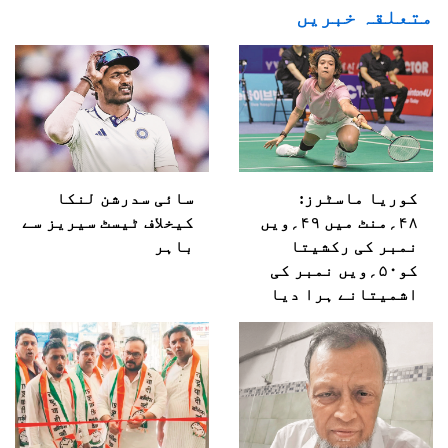
متعلقہ خبریں
کوریا ماسٹرز:
سائی سدرشن لنکا
۴۸؍منٹ میں ۴۹؍ویں
کیخلاف ٹیسٹ سیریز سے
نمبر کی رکشیتا
باہر
کو۵۰؍ویں نمبر کی
اشمیتانے ہرا دیا