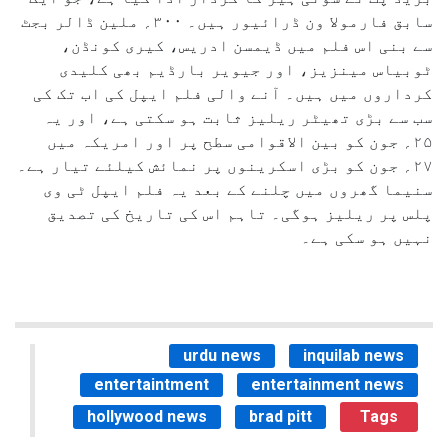
سابق فارمولا ون ڈرائیور ہیں۔ ۳۰۰؍ ملین ڈالر بجٹ
سے بنی اس فلم میں ڈیمسن ادریس، کیری کونڈن،
ٹوبیاس مینزیز، اور جیویر بارڈیم بھی کلیدی
کرداروں میں ہیں۔ آنے والی فلم ایپل کی اب تک کی
سب سے بڑی تھیٹر ریلیز ثابت ہو سکتی ہے، اور یہ
۲۵؍ جون کو بین الاقوامی سطح پر اور امریکہ میں
۲۷؍ جون کو بڑی اسکرینوں پر نمائش کیلئے تیار ہے۔
سنیما گھروں میں چلنے کے بعد یہ فلم ایپل ٹی وی
پلس پر ریلیز ہوگی۔ تاہم اس کی تاریخ کی تصدیق
نہیں ہو سکی ہے۔
urdu news
inquilab news
entertaintment
entertainment news
hollywood news
brad pitt
Tags