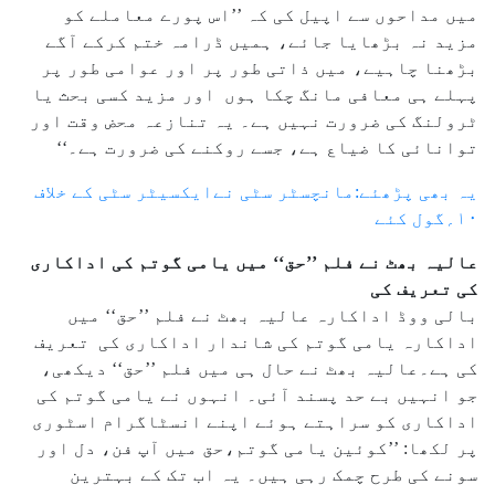
میں مداحوں سے اپیل کی کہ ’’اس پورے معاملے کو
مزید نہ بڑھایا جائے، ہمیں ڈرامہ ختم کرکے آگے
بڑھنا چاہیے، میں ذاتی طور پر اور عوامی طور پر
پہلے ہی معافی مانگ چکا ہوں اور مزید کسی بحث یا
ٹرولنگ کی ضرورت نہیں ہے۔ یہ تنازعہ محض وقت اور
توانائی کا ضیاع ہے، جسے روکنے کی ضرورت ہے۔‘‘
یہ بھی پڑھئے:مانچسٹر سٹی نےایکسیٹر سٹی کے خلاف
۱۰؍گول کئے
عالیہ بھٹ نے فلم ’’حق‘‘ میں یامی گوتم کی اداکاری
کی تعریف کی
بالی ووڈ اداکارہ عالیہ بھٹ نے فلم ’’حق‘‘ میں
اداکارہ یامی گوتم کی شاندار اداکاری کی تعریف
کی ہے۔عالیہ بھٹ نے حال ہی میں فلم ’’حق‘‘ دیکھی،
جو انہیں بے حد پسند آئی۔ انہوں نے یامی گوتم کی
اداکاری کو سراہتے ہوئے اپنے انسٹاگرام اسٹوری
پر لکھا: ’’کوئین یامی گوتم،حق میں آپ فن، دل اور
سونے کی طرح چمک رہی ہیں۔ یہ اب تک کے بہترین