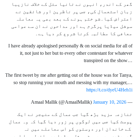
گھر کے اندر، انہوں نے تانیا متل کے خلاف نازیبا
زبان استعمال کی، جس پر ناظرین اور شائقین نے
اعتراض کیا۔شو ختم ہونے کے بعد بھی یہ معاملہ
سوشل میڈیا پرگرم ہے اور مداحوں نے ان سے عوامی
معافی کا مطالبہ کرنا شروع کر دیا ہے۔
I have already apologised personally & on social media for all of
it, not just to her but to every other contestant for whatever
transpired on the show…
The first tweet by me after getting out of the house was for Tanya,
so stop running your mouth and messing with my manager,…
https://t.co/dyeU4Heh1i
January 10, 2026
— Amaal Mallik (@AmaalMallik)
تنازعہ مزید بڑھ گیا جب عمال کے منیجر نے ایک
پوسٹ کیا جس میں لوگوں پر زور دیا گیا کہ وہ عمال
کے خاندان اور دوستوں کو اس معاملے میں نہ
گھسیٹیں۔ یہ پوسٹ سوشل میڈیا پر وائرل ہوا اور