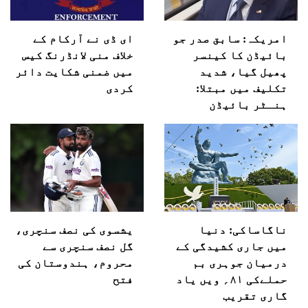
امریکہ: سابق صدر جو
ای ڈی نے آرکام کے
بائیڈن کا کینسر
خلاف منی لانڈرنگ کیس
پھیل گیا، شدید
میں ضمنی شکایت دائر
تکلیف میں مبتلا:
کردی
ہنـٹر بائیڈن
ناگاساکی: دنیا
یشسوی کی نصف سنچری،
میں جاری کشیدگی کے
گل نصف سنچری سے
درمیان جوہری بم
محروم، ہندوستان کی
حملےکی ۸۱؍ ویں یاد
فتح
گاری تقریب