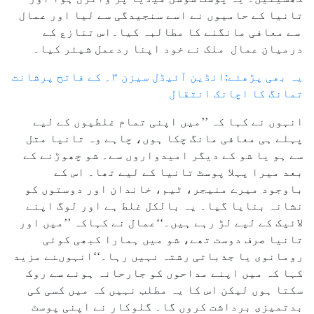
تانیا کے حامیوں نے اسے سنجیدگی سے لیا اور عمال
سے معافی مانگنے کا مطالبہ کیا۔اس تنازع کے
درمیان عمال ملک نے خود اپنا ردعمل شیئر کیا۔
یہ بھی پڑھئے:انڈین آئیڈل سیزن ۳؍ کے فاتح پرشانت
تمانگ کا اچانک انتقال
انہوں نے کہا کہ ’’میں اپنی تمام غلطیوں کے لیے
پہلے ہی معافی مانگ چکا ہوں، چاہے وہ تانیا متل
سے ہو یا شو کے دیگر امیدواروں سے۔ شو چھوڑنے کے
بعد میرا پہلا پوسٹ تانیا کے لیے تھا۔ اس کے
باوجود میرے منیجر، ٹیم، خاندان اور دوستوں کو
نشانہ بنایا گیا۔ یہ بالکل غلط ہے اور لوگ اپنے
لائیک کے لیے لڑ رہے ہیں۔‘‘عمال نے کہاکہ ’’میں اور
تانیا صرف دوست تھے، شو میں ہمارا کبھی کوئی
رومانوی یا جذباتی رشتہ نہیں رہا۔‘‘انہوںنے مزید
کہا کہ میں اپنے مداحوں کو جارحانہ ہونے سے روک
سکتا ہوں لیکن اس کا یہ مطلب نہیں کہ میں کسی کی
بدتمیزی برداشت کروں گا۔ گلوکار نے اپنی پوسٹ