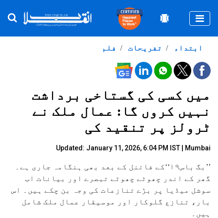
Togg
ابتداء
تفریحات
فلم
میں کسی کی گستاخی برداشت
نہیں کروں گا: عمال ملک نے
ٹرولز پر تنقید کی
Updated: January 11, 2026, 6:04 PM IST | Mumbai
’’بگ باس۱۹‘‘کے فائنل کے بعد بھی ہنگامہ جاری ہے۔
گھر کے اندر چھوٹے چھوٹے تبصرے اور بیانات اب
سوشل میڈیا پر بڑے تنازعات کی وجہ بن چکے ہیں۔ اس
بار، تنازع گلوکار اور موسیقار عمال ملک شامل
ہیں۔