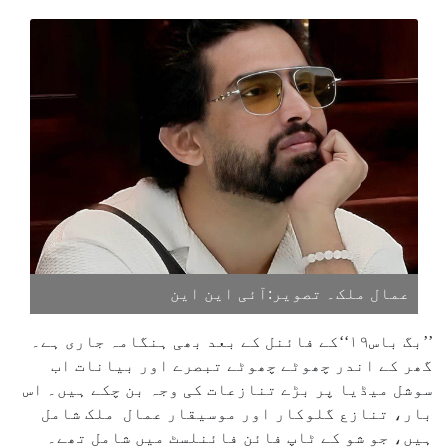
عمال ملک۔ تصویر:آئی این این
’’بگ باس۱۹‘‘کے فائنل کے بعد بھی ہنگامہ جاری ہے۔
گھر کے اندر چھوٹے چھوٹے تبصرے اور بیانات اب
سوشل میڈیا پر بڑے تنازعات کی وجہ بن چکے ہیں۔ اس
بار، تنازع گلوکار اور موسیقار عمال ملک شامل
ہیں، جو شو کے ٹاپ فائن فائنلسٹ میں شامل تھے۔