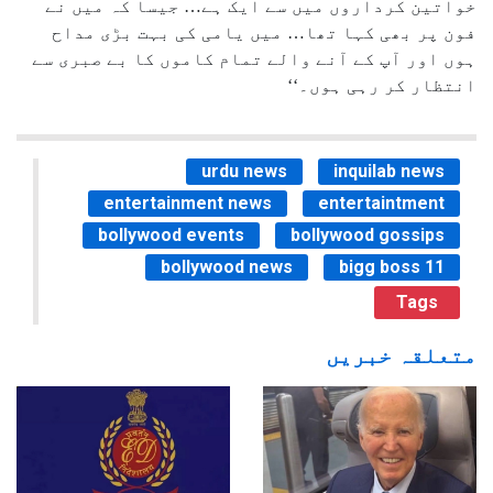
خواتین کرداروں میں سے ایک ہے… جیسا کہ میں نے
فون پر بھی کہا تھا… میں یامی کی بہت بڑی مداح
ہوں اور آپ کے آنے والے تمام کاموں کا بے صبری سے
انتظار کر رہی ہوں۔‘‘
urdu news
inquilab news
entertainment news
entertaintment
bollywood events
bollywood gossips
bollywood news
bigg boss 11
Tags
متعلقہ خبریں