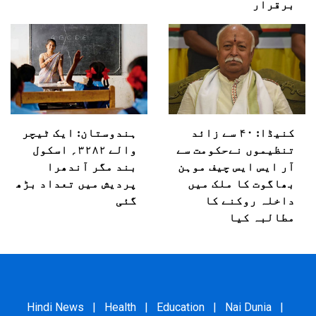
برقرار
کنیڈا: ۴۰ سے زائد
ہندوستان: ایک ٹیچر
تنظیموں نےحکومت سے
والے ۳۲۸۲؍ اسکول
آر ایس ایس چیف موہن
بند مگر آندھرا
بھاگوت کا ملک میں
پردیش میں تعداد بڑھ
داخلہ روکنے کا
گئی
مطالبہ کیا
Hindi News
|
Health
|
Education
|
Nai Dunia
|