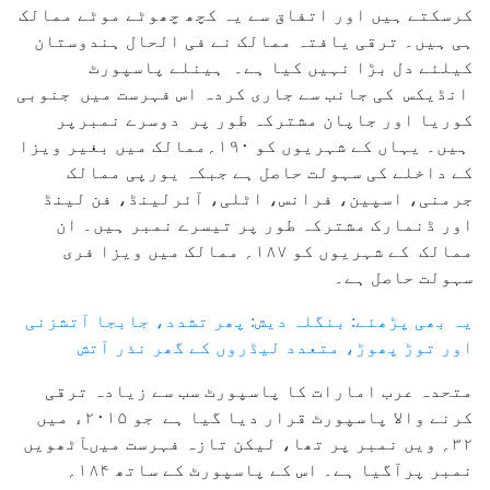
کرسکتے ہیں اور اتفاق سے یہ کچھ چھوٹے موٹے ممالک
ہی ہیں۔ ترقی یافتہ ممالک نے فی الحال ہندوستان
کیلئے دل بڑا نہیں کیا ہے۔ ہینلے پاسپورٹ
انڈیکس کی جانب سے جاری کردہ اس فہرست میں جنوبی
کوریا اور جاپان مشترکہ طور پر دوسرے نمبرپر
ہیں۔ یہاں کے شہریوں کو ۱۹۰؍ممالک میں بغیر ویزا
کے داخلے کی سہولت حاصل ہے جبکہ یورپی ممالک
جرمنی، اسپین، فرانس، اٹلی، آئرلینڈ، فن لینڈ
اور ڈنمارک مشترکہ طور پر تیسرے نمبر ہیں۔ ان
ممالک کے شہریوں کو ۱۸۷؍ ممالک میں ویزا فری
سہولت حاصل ہے۔
یہ بھی پڑھئے: بنگلہ دیش: پھر تشدد، جابجا آتشزنی
اور توڑ پھوڑ، متعدد لیڈروں کے گھر نذر آتش
متحدہ عرب امارات کا پاسپورٹ سب سے زیادہ ترقی
کرنے والا پاسپورٹ قرار دیا گیا ہے جو ۲۰۱۵ء میں
۳۲؍ ویں نمبر پر تھا، لیکن تازہ فہرست میںآٹھویں
نمبر پرآگیا ہے۔ اس کے پاسپورٹ کے ساتھ ۱۸۴؍