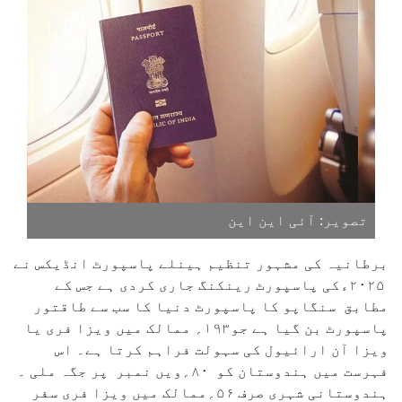
تصویر: آئی این این
برطانیہ کی مشہور تنظیم ہینلے پاسپورٹ انڈیکس نے
۲۰۲۵ءکی پاسپورٹ رینکنگ جاری کردی ہے جس کے
مطابق سنگاپو کا پاسپورٹ دنیا کا سب سے طاقتور
پاسپورٹ بن گیا ہے جو۱۹۳؍ ممالک میں ویزا فری یا
ویزا آن ارائیول کی سہولت فراہم کرتا ہے۔ اس
فہرست میں ہندوستان کو ۸۰؍ویں نمبر پر جگہ ملی ۔
ہندوستانی شہری صرف ۵۶؍ممالک میں ویزا فری سفر