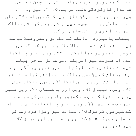
ممالک میں ویزا فری سہولت ملتی ہے۔چین نے بھی
شاندار کارکردگی دکھائی ہے۔۲۰۱۵ء میں وہ ۹۴؍
ویںنمبر پر تھا لیکن تازہ رینکنگ میں اسے ۵۹؍ واں
نمبر حاصل ہوا ہے جس سے چینی شہریوں کو ۸۳؍ممالک
میں ویزا فری رسائی حاصل ہو گی ۔
ہینلے پاسپورٹ انڈیکس کے مطابق وینزوئیلا سب سے
زیادہ نقصان اٹھانے والا ملک رہا جو ۲۰۱۵ء میں
دوسرے نمبر پر تھا لیکن اب ۴۴؍ ویں نمبر پر آگیا
ہے۔ اس فہرست میں امریکہ بھی شامل ہے جو پہلے
تیسرے مقام پر تھا لیکن اب نویں نمبر پر آگیا ہے۔
ہندوستان کے پڑوسی ممالک سے موازنہ کیا جائے تو
میانمار ۸۸؍ ویں، سری لنکا ۹۱؍ ویں، بنگلہ دیش
۹۳؍ ویں، نیپال ۹۴؍ ویں اور پاکستان ۹۶؍ ویں نمبر
پر ہے۔ دنیا کے سب سے کمزور پاسپورٹس کی فہرست
میں سب سے نیچے ۹۹؍ ویں نمبر پر افغانستان ہے ۔ اس
کے شہریوں کو صرف ۲۵؍ ممالک میں ویزا فری رسائی
حاصل ہے جبکہ شام ۹۸؍ ویں نمبر پر اور عراق ۹۷؍
ویں نمبر پر ہے۔