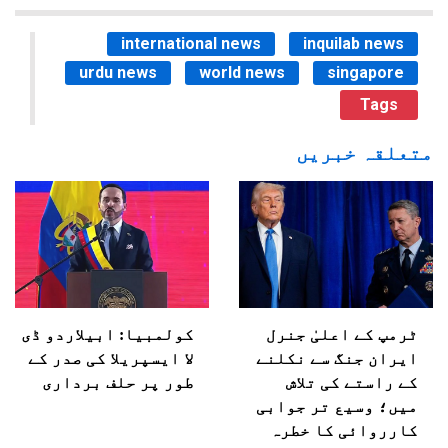
international news
inquilab news
urdu news
world news
singapore
Tags
متعلقہ خبریں
ٹرمپ کے اعلیٰ جنرل
کولمبیا: ابیلاردو ڈی
ایران جنگ سے نکلنے
لا ایسپریلا کی صدر کے
کے راستے کی تلاش
طور پر حلف برداری
میں؛ وسیع تر جوابی
کارروائی کا خطرہ