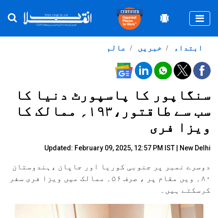
Togg
ابتداء
خبریں
عالم
سنگاپور کا پاسپورٹ دنیا کا
سب سے طاقتور،۱۹۳؍ ممالک کا
ویزا فری
Updated: February 09, 2025, 12:57 PM IST | New Delhi
دوسرے نمبر پر جنوبی کوریا اور جاپان ،ہندوستان
۸۰؍ ویں مقام پر ، صرف ۵۶؍ ممالک میں ویزا فری سفر
کرسکتے ہیں۔