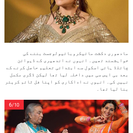
مادھوری دکشت مائیکروبائیولوجسٹ بننے کی
خواہشمند تھیں۔ انہوں نے اندھیری کے ڈیوائن
چائلڈ ہائی اسکول سے ابتدائی تعلیم حاصل کرنے کے
بعد بی ایس سی میں داخلہ لیا تھا لیکن ڈگری مکمل
نہیں کی۔ انہوں نے اداکاری کو اپنا فل ٹائم کریئر
بنا لیا تھا۔
6
/10