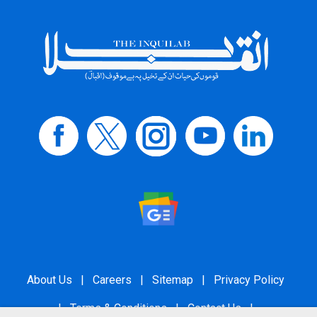
About Us
|
Careers
|
Sitemap
|
Privacy Policy
|
Terms & Conditions
|
Contact Us
|