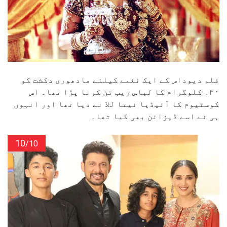
فلم دیوداس کے ایک نغمے کیلئے مادھوری دکشت کو
۳۰؍ کلوگرام کا لباس زیب تن کرنا پڑا تھا۔ اس
کوسٹیوم کا آئیڈیا نیتا للا نے دیا تھا اور انہوں
ہی نے اسے ڈیزائن بھی کیا تھا۔
10
/10