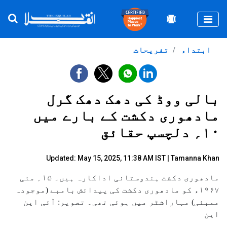
Togg
ابتداء
تفریحات
بالی ووڈ کی دھک دھک گرل
مادھوری دکشت کے بارے میں
۱۰؍ دلچسپ حقائق
Updated: May 15, 2025, 11:38 AM IST |
Tamanna Khan
مادھوری دکشت ہندوستانی اداکارہ ہیں۔ ۱۵؍ مئی
۱۹۶۷ء کو مادھوری دکشت کی پیدائش بامبے (موجودہ
ممبئی) مہاراشٹر میں ہوئی تھی۔ تصویر: آئی این
این