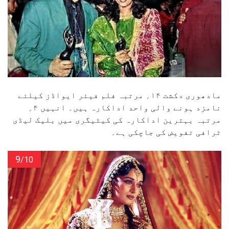
مادھوری دکشت ۱۴؍ مرتبہ فلم فیئر ایواڈز کیلئے
نامزد ہونے والی واحد اداکارہ ہیں۔ انہیں ۴؍
مرتبہ بہترین اداکارہ کی کیٹیگری میں بلیک لیڈی
ٹرافی تفویض کی جاچکی ہے۔
9
/10