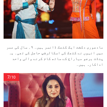
مادھوری دکشت ایک کتھک ڈانسر ہیں۔ ۹؍ سال کی عمر
میں انہوں نے کتھک کی اسکالرشپ حاصل کی تھی۔ یہ
پنڈت برجو مہاراج کے ساتھ کام کرنے والی واحد
اداکارہ ہیں۔
7
/10