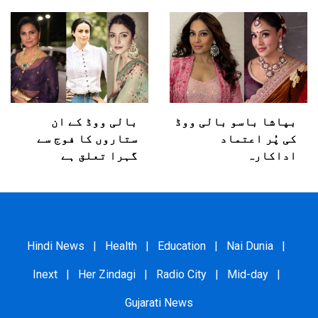
بپاشا باسو بالی ووڈ
بالی ووڈ کے ان
کی پُر اعتماد
ستاروں کا فوج سے
اداکارہ
گہرا تعلق ہے
Hindi News
|
Health
|
Education
|
Nai Dunia
|
Inext
|
Her Zindagi
|
Radio City
|
Mid-day
|
Gujarati News