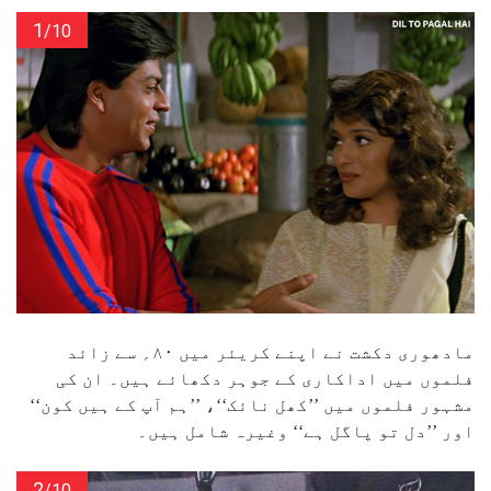
1
/10
مادھوری دکشت نے اپنے کریئر میں ۸۰؍ سے زائد
فلموں میں اداکاری کے جوہر دکھائے ہیں۔ ان کی
مشہور فلموں میں ’’کھل نائک‘‘، ’’ہم آپ کے ہیں کون‘‘
اور ’’دل تو پاگل ہے‘‘ وغیرہ شامل ہیں۔
2
/10