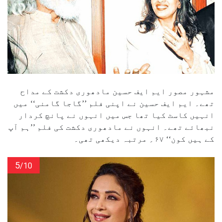
مشہور مصور ایم ایف حسین مادھوری دکشت کے مداح
تھے۔ ایم ایف حسین نے اپنی فلم ’’گاجا گامنی‘‘ میں
انہیں کاسٹ کیا تھا جس میں انہوں نے پانچ کردار
نبھائے تھے۔ انہوں نے مادھوری دکشت کی فلم ’’ہم آپ
کے ہیں کون‘‘ ۶۷؍ مرتبہ دیکھی تھی۔
5
/10