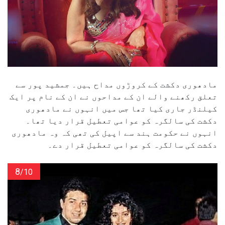
مادھوری دکشت کے کروڑوں مداح ہیں۔ جمشید پور سے
تعلق رکھنے والے ان کے مداحوں نے ان کے نام پر ایک
کیلنڈر جاری کیا تھا جس میں انہوں نے مادھوری
دکشت کی سالگرہ کو عوامی تعطیل قرار دیا تھا۔
انہوں نے حکومت ہند سے اپیل کی تھی کہ وہ مادھوری
دکشت کی سالگرہ کو عوامی تعطیل قرار دے۔
8
/10