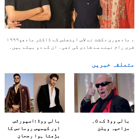
۱۹۹۹ء مادھوری دکشت نے لاس اینجلس کے ڈاکٹر مادھو
شری رام نینے سے شادی کی تھی۔ ان کے دو بیٹے ہیں۔
متعلقہ خبریں
بالی ووڈ کے ۵؍
بالی ووڈ :اسپورٹس
مزاحیہ ویلن
اور کیمپس رومانس کا
بڑھتا ہوا رجحان