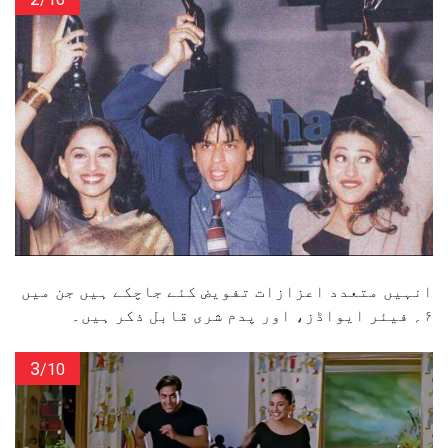
انہیں متعدد اعزازات تفویض کئے جاچکے ہیں جن میں
۶؍ فیئر ایواڈز، اور پدم شری قابل ذکر ہیں۔
3
/10