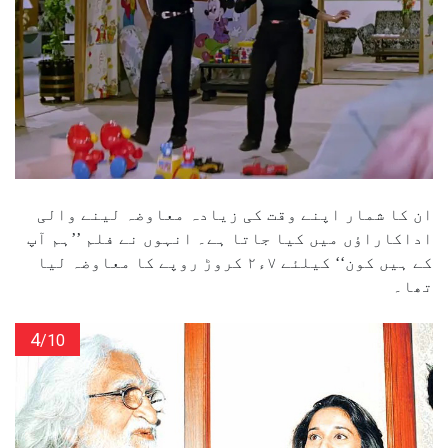
ان کا شمار اپنے وقت کی زیادہ معاوضہ لینے والی
اداکاراؤں میں کیا جاتا ہے۔ انہوں نے فلم ’’ہم آپ
کے ہیں کون‘‘ کیلئے ۷ء۲ کروڑ روپے کا معاوضہ لیا
تھا۔
4
/10