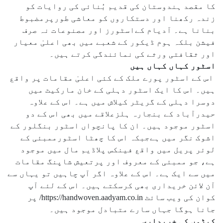
کا مقصد ہندوستان کی قدیم بُنائی کی روایات کو
زندہ رکھنا اور دستکاروں کو معاشی طورپرمضبوط
بنانا ہے۔ آدیام کےاسٹورز اور مصنوعات نہ صرف
فیشن بلکہ ہوم ڈیکور کے شعبے میں بھی اعلیٰ معیار
اور ثقافتی ورثے کی نمائندگی کرتے ہیں۔
اسٹور کہاں کہاں ہیں
اس کے اسٹور پورے ملک کے کئی اعلیٰ مقامات پر واقع
ہیں۔ اس کا ایک اسٹور دہلی کے خان مارکیٹ میں
دوسرا دہلی کے گریٹر کیلاش میں ہے۔ اس کے علاوہ
حیدرآباد کے بنجارہ ہلزعلاقے میں بھی اس کے دو
اسٹور موجود ہیں۔ ان کا پانچواں اسٹور بنگلور کے
اشوک نگر میں ہےجبکہ اس کا چھٹا اسٹورممبئی کے
لوئر پریل میں واقع فینکس پلاڈیم مال میں موجود
ہے، جو ممبئی کے معروف اور پرتعیش شاپنگ مقامات
میں سے ایک ہے۔ اس کے علاوہ اگر آپ چاہیں تو یہاں سے
آن لائن خریداری بھی کرسکتے ہیں۔ اس کے لئے آپ
کوان کی ویب سائٹ https://handwoven.aadyam.co.in/ پر
جانا ہوگا جہاں سارے متبادل موجود ہیں۔
کپڑوں کی خریداری