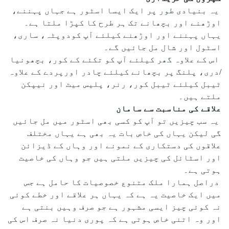
یہ بنیادی طور پر ایک ایسا اسٹور ہے جہاں پہننے،
اوڑھنے اور بچھانے تک ہر طرح کا کپڑا ملتا ہے۔
یہاں پہننے اور اوڑھنے کیلئے آپ کودوپٹہ، ساری،
اسٹول اور شال مل جائیں گے۔
اس کے علاوہ گھر کیلئے آپ کو تکئے کے کور، بچھونیا
/دری، پلنگ پر بچھانے کیلئے چادر اورپردے کے علاوہ
ٹیبل کیلئے ٹیبل کور، رنر، پلیس میٹ اور نیپکن
ملتے ہیں۔
علاقے کی مناسبت سے سامان
یہ سب چیزیں تو آپ کو کسی بھی اسٹور میں مل جائیں
گی لیکن یہاں کی خاص بات یہ بھی ہے یہاں مختلف
علاقوں کی دستکاری کے نمونے اور وہاں کے ڈیزائن
اور اسٹائل کی چیزیں ملتی ہیں جو وہاں کی خاصیت
ہوتی ہے۔
دراصل ہمارا ملک متنوع خصوصیات کا حامل ہے جس
میں ایک خاصیت یہ ہے کہ یہاں ہر علاقے اور خطے کوئی
نہ کوئی چیز ایسی مشہور ہے جو صرف وہیں بنتی ہے
اور وہ اتنی خاص ہوتی ہے کہ پوری دنیا نہ صرف اس کی