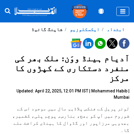
Togg
ابتداء
ایکسکلوزیو
شاپنگ گائیڈ
آدیام ہینڈ ووَن: ملک بھر کی
منفرد دستکاری کے کپڑوں کا
مرکز
Updated: April 22, 2025, 12:01 PM IST |
Mohammed Habib |
Mumbai
لوئر پریل کے فنکس پلاڈیم مال میں موجود اس کے
شوروم میں آپ کو بھج، بنارس، پوچم پلی، کشمیر،
بھدوہی مرزاپور اور گڈوال کا ہینڈی کرافٹ ملے
گا۔