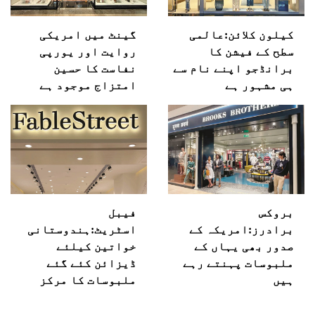
کیلون کلائن:عالمی
گینٹ میں امریکی
سطح کے فیشن کا
روایت اور یورپی
برانڈجو اپنے نام سے
نفاست کا حسین
ہی مشہور ہے
امتزاج موجود ہے
بروکس
فیبل
برادرز:امریکہ کے
اسٹریٹ:ہندوستانی
صدور بھی یہاں کے
خواتین کیلئے
ملبوسات پہنتے رہے
ڈیزائن کئے گئے
ہیں
ملبوسات کا مرکز