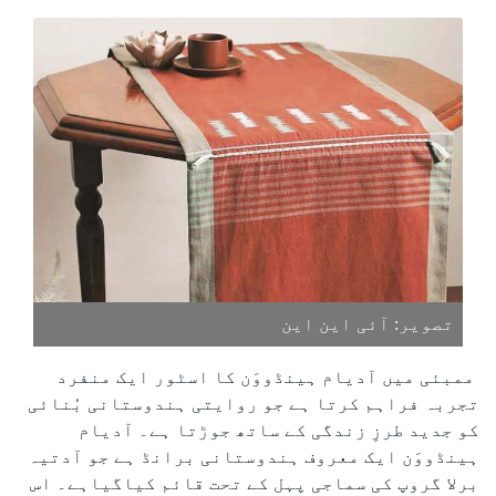
تصویر: آئی این این
ممبئی میں آدیام ہینڈووَن کا اسٹور ایک منفرد
تجربہ فراہم کرتا ہے جو روایتی ہندوستانی بُنائی
کو جدید طرزِ زندگی کے ساتھ جوڑتا ہے۔ آدیام
ہینڈووَن ایک معروف ہندوستانی برانڈ ہے جو آدتیہ
برلا گروپ کی سماجی پہل کے تحت قائم کیاگیاہے۔ اس