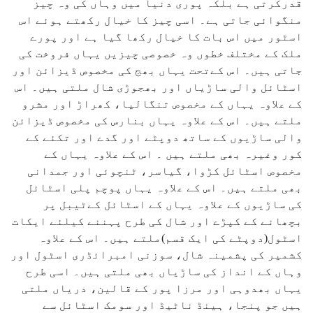
قدرکرتی ہے بلکہ پوری دنیا میں وہاں کی وہ چیز
منگوائی جاتی ہے۔ اسی چیز کا خیال رکھتے ہوئے اس
اسٹور میں اس بات کا خیال رکھا گیا ہے اور پورے
ملک کے مختلف خطوں وہ خصوصی چیزیں یہاں فروخت کی
جاتی ہیں۔ اس کےتحت یہاں بھج کی مخصوص ڈیزائن اور
اسٹائل والی ساڑیاں اور بھجوڑی شال ملتی ہیں۔ اس
کے علاوہ یہاں کے مخصوص تنگالیا، کھراڑ اور مشرو
ملتے ہیں۔ اس کے علاوہ یہاں بنارس کی مخصوص ڈیزائن
والی ساڑیوں کے ساتھ دوپٹے اور گدے اور تکئے کے
کور وغیرہ بھی ملتے ہیں ۔ اس کے علاوہ یہاں کے
مخصوص اسٹائل کڑوا، گیاسر، ٹنچوئی اور جمدانی
بھی ملتے ہیں۔ اس کے علاوہ یہاں پوچم پلی اسٹائل
کی ساڑیوں کے علاوہ یہاں کے اسٹائل کےٹیبل پر
بچھانے کے کپڑے اور شال کی طرح پہننے کیلئے ایکات
اسٹول(دوپٹے کی ایک قسم)ملتے ہیں۔ اس کے علاوہ
کشمیر کی پشمینہ شال، سوزنی امبرائڈری اسٹول اور
وہاں کے انداز کی ساڑیاں بھی ملتی ہیں۔ اسی طرح
یہاں بھدوہی اور مرزا پور کے قالین، دریاں ملتی
ہیں جو پنجا، ہینڈ ناٹیڈ اور سومک اسٹائل سے