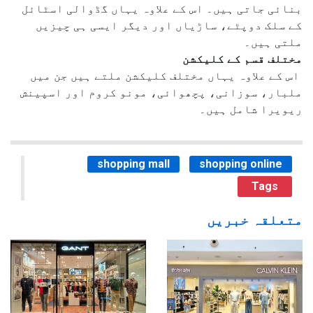
بنائی جاتی ہیں۔ اس کے علاوہ یہاں گڈوالی اسٹائل
کے سلک دوپٹے، ساڑیاں اور دیگر ایسی ہی چیزیں
ملتی ہیں۔
مختلف قسم کے کلیکشن
اس کے علاوہ یہاں مختلف کلیکشن ملتے ہیں جن میں
ملبار، سوزانی، پچھوائی، مونو کروم اور اسپینش
ریویرا شامل ہیں۔
shopping mall
shopping online
Tags
متعلقہ خبریں