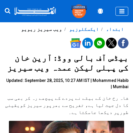
Togg
ابتداء
ایکسکلوزیو
ویب سیریز ریویو
بیڈس آف بالی ووڈ: آرین خان
کی پہلی لیکن عمدہ ویب سیریز
Updated: September 28, 2025, 10:27 AM IST |
Mohammed Habib
| Mumbai
شاہ رخ خان کے بیٹے نے پردے کے پیچھے رہ کر بھی سب
کا دل جیت لیا ہے، تفریح سے بھرپور سیریز کویقینی
طورپر دیکھا جاسکتا ہے۔