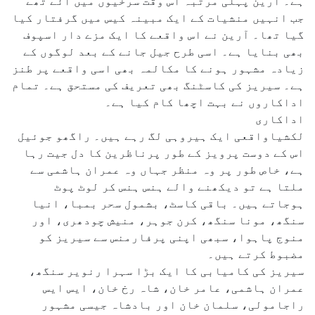
ہے۔ آرین پہلی مرتبہ اس وقت سرخیوں میں آئے تھے
جب انہیں منشیات کے ایک مبینہ کیس میں گرفتار کیا
گیا تھا۔ آرین نے اس واقعے کا ایک مزے دار اسپوف
بھی بنایا ہے۔ اسی طرح جیل جانے کے بعد لوگوں کے
زیادہ مشہور ہونے کا مکالمہ بھی اسی واقعے پر طنز
ہے۔ سیریز کی کاسٹنگ بھی تعریف کی مستحق ہے۔ تمام
اداکاروں نے بہت اچھا کام کیا ہے۔
اداکاری
لکشیاواقعی ایک ہیروہی لگ رہے ہیں۔ راگھو جوئیل
اس کے دوست پرویز کے طور پرناظرین کا دل جیت رہا
ہے، خاص طور پر وہ منظر جہاں وہ عمران ہاشمی سے
ملتا ہے تو دیکھنے والے ہنس ہنس کر لوٹ پوٹ
ہوجاتے ہیں۔ باقی کاسٹ، بشمول سحر بمبا، انیا
سنگھ، مونا سنگھ، کرن جوہر، منیش چودھری، اور
منوج پاہوا، سبھی اپنی پرفارمنس سے سیریز کو
مضبوط کرتے ہیں۔
سیریز کی کامیابی کا ایک بڑا سہرا رنویر سنگھ،
عمران ہاشمی، عامر خان، شاہ رخ خان، ایس ایس
راجامولی، سلمان خان اور بادشاہ جیسی مشہور