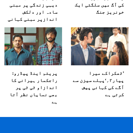
کی آگ میں سلگتی ایک
دیہی زندگی پر مبنی
خونریز جنگ
سادہ اور دلکش
اندازپر مبنی کہانی
’ٹھکراکے میرا
پریتم اینڈ پیڈرو:
پیار۲؍‘پہلے سیزن سے
راجکمار ہیرانی کا
آگے کی کہانی پیش
اندازاو ٹی ٹی پر
کرتی ہے
بھی نمایاں نظر آتا
ہے