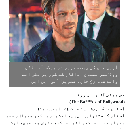
آرین خان کی ویب سیریز’دی بیڈس آف بالی
ووڈ‘میں مہمان اداکار کے طور پر نظر آنے
والے شاہ رخ خان۔ تصویر: آئی این این
دی بیڈس آف بالی ووڈ
(The Ba***ds of Bollywood)
اسٹریمنگ ایپ:
نیٹ فلکس(۷؍ایپی سوڈ)
اسٹار کاسٹ:
بابی دیول، لکشیا، راگھو جویال، سحر
بمبا، مونا سنگھ، انیا سنگھ، منیش چودھری، ارشد