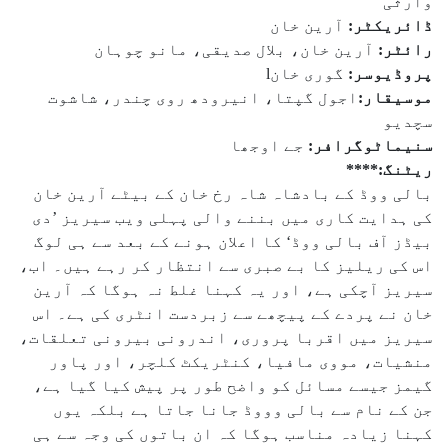
وارثی
ڈائریکٹر:
آرین خان
رائٹر:
آرین خان، بلال صدیقی، مانو چوہان
پروڈیوسر:
گوری خانl
موسیقار:
اجول گپتا، انیرودھ روی چندر، شاشوت
سچدیو
سنیماٹوگرافر:
جے اوجھا
ریٹنگ:***
*
بالی ووڈ کے بادشاہ شاہ رخ خان کے بیٹے آرین خان
کی ہدایت کاری میں بننے والی پہلی ویب سیریز ’دی
بیڈز آف بالی ووڈ‘ کا اعلان ہونے کے بعد سے ہی لوگ
اس کی ریلیز کا بے صبری سے انتظار کر رہے ہیں۔ اب،
سیریز آچکی ہے، اور یہ کہنا غلط نہ ہوگا کہ آرین
خان نے پردے کے پیچھے سے زبردست انٹری کی ہے۔ اس
سیریز میں اقربا پروری، اندرونی بیرونی تعلقات،
منشیات، مووی مافیا، کنٹریکٹ کلچر، اور پاور
گیمز جیسے مسائل کو واضح طور پر پیش کیا گیا ہے،
جن کے نام سے بالی وووڈ جانا جاتا ہے بلکہ یوں
کہنا زیادہ مناسب ہوگا کہ ان باتوں کی وجہ سے ہی