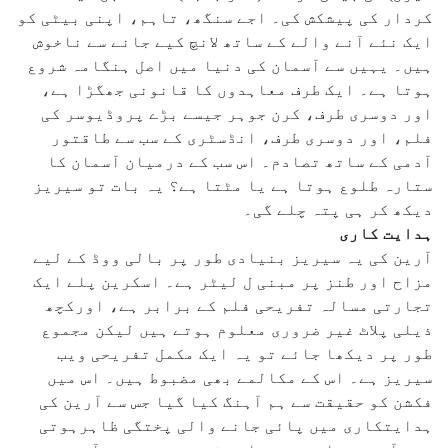
کردار کی پیشکش کی۔ اجے سنگھ، تاہم، اپنی بیٹی کو
ایک نئے آنے والے کے ساتھ لانچ کیے جانے سے ناخوش
ہیں۔ یہیں سے آسمان کی دنیا میں اصل ہنگامہ شروع
ہوتا ہے۔ ایک طرف معاہدوں کا قانونی جھگڑا ہے،
اور دوسری طرف، کرن جوہر جیسے بڑے پروڈیوسر کی
فلم، اور دوسری طرف، انڈسٹری کے سب سے طاقتور
آدمی کے ساتھ تصادم۔ اس سب کے درمیان آسمان کا
ستارہ طلوع ہوتا ہے یا مٹتا ہے؟ یہ بات تو سیریز
دیکھ کر ہی پتہ چلے گی۔
ہدایت کاری
آرین کی یہ سیریز بنیادی طور پر بالی ووڈ کے لیے
مزاح اور طنز پر مبنی ل لیٹر ہے۔ اسکرین پلے ایک
تجارتی مسالہ تفریحی فلم کے برابر ہے، اورکچھ
ذیلی پلاٹ غیر ضروری معلوم ہوتے ہیں لیکن مجموع
طور پر دیکھا جائے تو یہ ایک مکمل تفریحی ویب
سیریز ہے۔ اس کے مکالمے بھی مضبوط ہیں۔ اس میں
فکشن کو حقیقت سے ہم آہنگ کیا گیا جس سے آرین کی
ہدایتکاری میں پائی جانے والی پختگی ظاہرہوتی