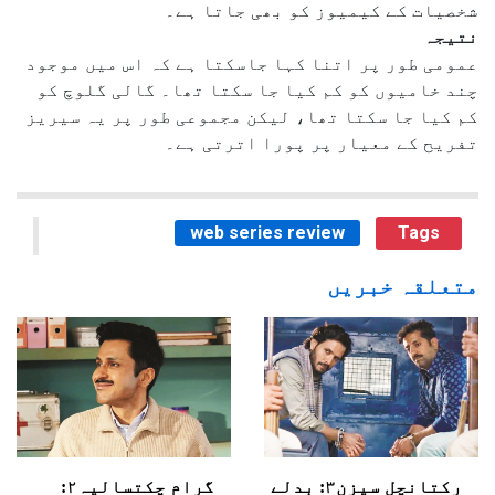
شخصیات کے کیمیوز کو بھی جاتا ہے۔
نتیجہ
عمومی طور پر اتنا کہا جاسکتا ہے کہ اس میں موجود
چند خامیوں کو کم کیا جا سکتا تھا۔ گالی گلوچ کو
کم کیا جا سکتا تھا، لیکن مجموعی طور پر یہ سیریز
تفریح کے معیار پر پورا اترتی ہے۔
web series review
Tags
متعلقہ خبریں
رکتانچل سیزن۳: بدلے
گرام چکتسالیہ۲: