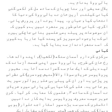
بالی ووڈ بدنام ہے۔
بلال صدیقی اور منا چوہان کے ساتھ مل کر لکھی گئی
کہانی کیلئے، آرین خان نے بالی ووڈ کی دنیا کا
انتخاب کیا، جہاں وہ پیدا ہوئے اور پرورش پائی۔
اگرچہ کہانی خاص طور پر منفرد نہیں ہے، کیوں کہ
ان موضوعات پر پہلے بھی فلمیں بنائی جاچکی ہیں،
اس کے باوجوداس سیریز کو پسند کیا جارہا ہے کیوں
کہ اسے منفرادنداز سے بنایا گیا ہے۔
کہانی
مرکزی کردار، آسمان سنگھ (لکشیا)، اپنے والد شاہ
رخ خان کی طرح، بالی ووڈ میں اپنی قسمت آزمانے کے
لیے دہلی کے ایک عام سے گھرانے سے آتا ہے۔ مشہور
پروڈیوسر فریڈی سوڈا والا (منیش چودھری) کی نظراس
پر پڑتی ہے اور ان کی پہلی ہی فلم ریوالور سپر ہٹ
ہو جاتی ہے۔ فلم کی کامیابی کی پارٹی میں، فریڈی
نے آسمان کے ساتھ ۳؍ فلموں کا معاہدہ کر لیا۔ کرن
جوہر جیسے معروف پروڈیوسر ہدایت کار نے انہیں
انڈسٹری کے سب سے بڑے سپر اسٹار اجے تلوار (بوبی
دیول) کی بیٹی کرشمہ (سحر بمبا) کے مقابل ایک