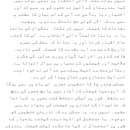
نہیں ہوتے بلکہ ذاتی اعتقاد پر مبنی ہوتے ہیں۔
کیا ہندوستان کے آئین نے ججوں کو یہ سہولت اور
اختیار دیا ہے؟ سی جے آئی کے اس بیان کا مطلب یہ
بھی ہے کہ اگر کوئی جج ناستک ہے تو وہ پیچیدہ
مقدمات کا فیصلہ نہیں کر سکتا۔ بھگوان کو ماننا
یا نہ ماننا خالصتاً ذاتی انتخاب ہے۔ اس کا کھلے
عام اظہار کرنا اور یہ بتانا کہ ملک کی عصری
تاریخ کے سب سے اہم مقدمے کا فیصلہ کسی نادیدہ
طاقت کے زیر اثر لیا گیا، پوری عدلیہ کی فکری
صلاحیت اور فیصلوں کے معیار پر سوال اٹھاتا ہے۔
ریٹائرمنٹ سے ٹھیک پہلے سی جے آئی نے خود اپنے
لئے ایک متنازع صورتحال پیدا کر لی ہے۔
جسٹس چندر چڈ کا تنقیدی تجزیہ اس بات پر بھی ہوگا
کہ ایودھیا فیصلے کے آغاز میں پانچ ججوں کی بنچ
نے متفقہ طور پر لیکن دستخط کئے بغیر یہ کہا تھا
کہ جائیداد کے تنازع پر فیصلے کی بنیاد مذہبی
عقیدہ نہیں ہے۔ یہ ممکن ہے کہ تاریخی غلطیوں کو
موجودہ یا مستقبل کو اذیت دینے کیلئے ہتھیار کے
طور پر استعمال نہ کیا جا سکے، لیکن فیصلہ ہندوؤں