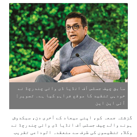
سابق چیف جسٹس آف انڈیا ڈی وائی چندرچڈ نے
خودہی تنقید کا موقع فراہم کیا ہے۔ تصویر :
آئی این این
گزشتہ جمعہ کو، اپنی میعاد کے آخری دن، سبکدوش
ہونے والے چیف جسٹس آف انڈیا ڈی وائی چندرچڈ نے
وکلاء تنظیموں کی طرف سے منعقدہ الوداعی تقریب