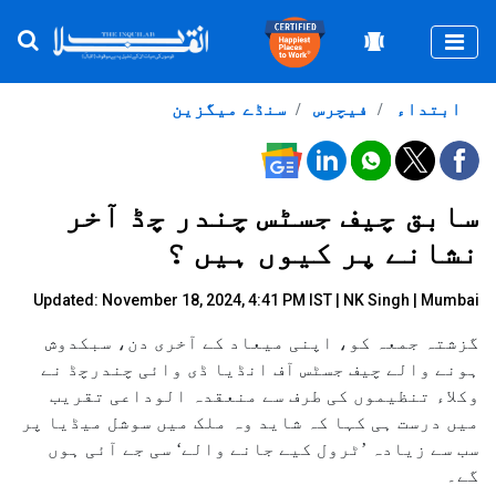
Togg
ابتداء
فیچرس
سنڈے میگزین
سابق چیف جسٹس چندر چڈ آخر
نشانے پر کیوں ہیں ؟
Updated: November 18, 2024, 4:41 PM IST |
NK Singh | Mumbai
گزشتہ جمعہ کو، اپنی میعاد کے آخری دن، سبکدوش
ہونے والے چیف جسٹس آف انڈیا ڈی وائی چندرچڈ نے
وکلاء تنظیموں کی طرف سے منعقدہ الوداعی تقریب
میں درست ہی کہا کہ شاید وہ ملک میں سوشل میڈیا پر
سب سے زیادہ ’ٹرول کیے جانے والے‘ سی جے آئی ہوں
گے۔