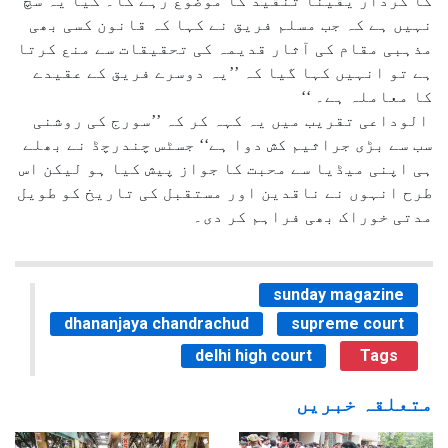
کا کردار یقیناً تنقید کا موضوع رہے گا۔ کیا یہ سچ
نہیں ہے کہ جب مسلم فریق نے کہا کہ قانون کسی بھی
مذہبی مقام کی آثار قدیمہ کی تحقیقات سے منع کرتا
ہے تو انہیں کہا گیا کہ ’’یہ دوسرے فریق کے عقیدے
کا معاملہ ہے۔ ‘‘
الوداعی تقریب میں یہ کہہ کر کہ ’’سورج کی روشنی
سب سے بڑی جراثیم کش دوا ہے‘‘ جسٹس چندرچڈ نے بھلے
ہی اپنی میڈیا سے محبت کا جواز پیش کیا ہو لیکن اس
طرح انہوں نے ناقدین اور مستقبل کی تاریخ کو طویل
مدتی خوراک بھی فراہم کر دی۔
sunday magazine
dhananjaya chandrachud
supreme court
delhi high court
Tags
متعلقہ خبریں