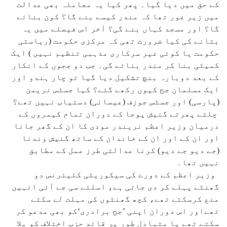
کے حق میں دیا گیا۔ پھر کیا یہ معاملہ بھی عدالت
میں زیر غور تھا کہ مندر کیسے بنے گا؟ کون بنائے
گا؟ اور مسجد کہاں بنے گی؟ آخر اس فیصلے میں یہ
بتانے کی کیا ضرورت تھی کہ مرکزی حکومت (ریاستی
حکومت یا کوئی غیر سرکاری مذہبی تنظیم نہیں ) ایک
کمیٹی بنا کر مندر بنائے گی۔ جب دو ججوں کے انکار
کے بعد دوبارہ بنچ تشکیل دیا گیا تو چار ہندو اور
ایک مسلمان جج کیوں رکھے گئے؟ کیا جسٹس نریمن
(پارسی) اور جسٹس جوزف (عیسائی) دستیاب نہیں تھے؟
چلتے پھرتے گنیش پوجا کے دوران تمام کیمروں کے
درمیان وزیر اعظم نریندر مودی کا ان کے گھر جانا
اور ان کے اور ان کے خاندان کے ساتھ گنیش وندنا
(جے دیو جے دیو) کرنا عدالتی طرز عمل کے مطابق
نہیں تھا۔
وزیر اعظم کے دورے کی سیکوریٹی کلیئرنس دو
گھنٹے پہلے کر دی جاتی ہے، اسلئے سی جے آئی انہیں
منع کرسکتے تھے، کچھ گھنٹوں کی مہلت لے سکتے
تھےاور اس دوران اپنی ’جج برادری‘کو بھی مدعو کر
سکتے تھے یا متبادل طور پر قائد حزب اختلاف کو بلا