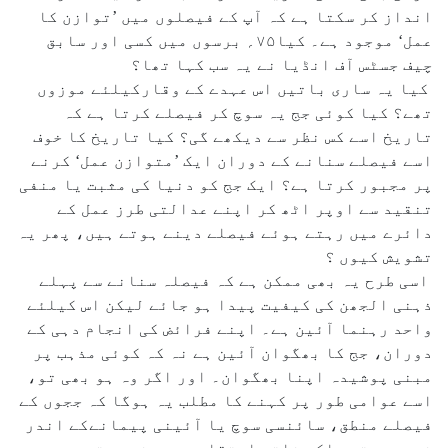
انداز کر سکتا ہے کہ آپ کے فیصلوں میں ’توازن کا
عمل‘ موجود ہے۔ کیا۷۵؍ برسوں میں کسی اور سابق
چیف جسٹس آف انڈیا نے یہ سب کہا تھا؟
کیا یہ ساری باتیں اس عہدے کے وقارکیلئے موزوں
تھے؟ کیا کوئی جج یہ سوچ کر فیصلے کرتا ہے کہ
تاریخ اسے کس نظر سے دیکھے گی؟ کیا تاریخ کا خوف
اسے فیصلے سنانے کے دوران ایک ’متوازن عمل‘ کرنے
پر مجبور کرتا ہے؟ ایک جج کو دنیا کی مثبت یا منفی
تنقید سے اوپر اٹھ کر اپنے عدالتی طرز عمل کے
دائرے میں رہتے ہوئے فیصلے دینے ہوتے ہیں، پھر یہ
تشویش کیوں ؟
اسی طرح یہ بھی ممکن ہے کہ فیصلہ سنانے سے پہلے
ذہنی الجھن کی کیفیت پیدا ہو جائے لیکن اس کیلئے
واحد رہنما آئین ہے۔ اپنے فرائض کی انجام دہی کے
دوران، جج کا بھگوان آئین ہے نہ کہ کوئی مذہب پر
مبنی پوشیدہ اپنا بھگوان۔ اور اگر وہ ہو بھی تو،
اسے عوامی طور پر کہنے کا مطلب یہ ہوگا کہ ججوں کے
فیصلے منطق، سائنسی سوچ یا آئینی پیمانےکے اندر