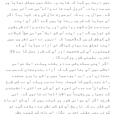
میں درست ہی کہا کہ شاید وہ ملک میں سوشل میڈیا پر
سب سے زیادہ ’ٹرول کیے جانے والے‘ سی جے آئی ہوں
گے۔ سوال یہ ہے کہ اس صورت حال کی وجہ کیا ہے؟ اگر
آپ میڈیا کے قریب رہنا چاہیں گے، اگر آپ اپنے
عہدے سے جڑے کچھ روایتی اور پابندی والے طریقوں
کو توڑیں گے اور اپنے آپ کو ایک ’عوامی جج‘ کہلانے
کی کوشش کریں گے (جیسا کہ انہوں نے اسی تقریب میں
اپنے تعلق سے بیان کیا)، تو آزاد میڈیا آپ کے
فیصلوں، آپ کی شخصیت اور آپ کے طرز عمل کا بے لاگ
تجزیہ یقینی طور پرکرے گا۔
اگر اپنی سبکدوشی سے دو ہفتے پہلے، ایک عوامی
اجلاس میں آپ بتائیں گے کہ آزاد ہندوستان کے سب سے
متنازع اور اہم ایودھیا میں واقع بابری مسجد،
رام مندرکیس کا فیصلہ سنانے سے پہلے آپ نے کس طرح
’بھگوان‘ سے مددلی تھی، تو آپ کی عدالتی دانشمندی
کے معیار پریقیناً سوالات اٹھائے جائیں گے۔ اسی
طرح، اگر آپ عوامی طور پر کہتے ہیں کہ آپ کو اس بات
کی فکر ہے کہ تاریخ آپ کو کس نظر سے دیکھے گی، تو
کوئی بھی عقلی تجزیہ نگار اس بات کو کیسے نظر