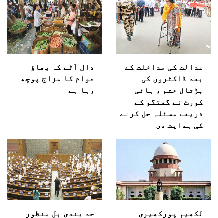
عدالت کی مداخلت کے
دال آٹے کا بھاؤ
بعد ڈاکٹروں کی
عوام کا مزاج پوچھ
ہڑتال ختم ، ہائی
رہا ہے
کورٹ نے گفتگو کے
ذریعے مسئلہ حل کرنے
کی ہدایت دی
لکھیم پورکھیری
حد بندی بل منظور