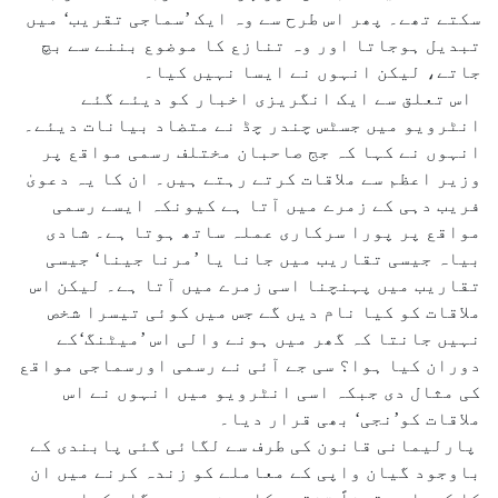
سکتے تھے۔ پھر اس طرح سے وہ ایک ’سماجی تقریب‘ میں
تبدیل ہوجاتا اور وہ تنازع کا موضوع بننے سے بچ
جاتے، لیکن انہوں نے ایسا نہیں کیا۔
اس تعلق سے ایک انگریزی اخبار کو دیئے گئے
انٹرویو میں جسٹس چندر چڈ نے متضاد بیانات دیئے۔
انہوں نے کہا کہ جج صاحبان مختلف رسمی مواقع پر
وزیر اعظم سے ملاقات کرتے رہتے ہیں۔ ان کا یہ دعویٰ
فریب دہی کے زمرے میں آتا ہے کیونکہ ایسے رسمی
مواقع پر پورا سرکاری عملہ ساتھ ہوتا ہے۔ شادی
بیاہ جیسی تقاریب میں جانا یا ’مرنا جینا‘ جیسی
تقاریب میں پہنچنا اسی زمرے میں آتا ہے۔ لیکن اس
ملاقات کو کیا نام دیں گے جس میں کوئی تیسرا شخص
نہیں جانتا کہ گھر میں ہونے والی اس ’میٹنگ‘کے
دوران کیا ہوا؟ سی جے آئی نے رسمی اورسماجی مواقع
کی مثال دی جبکہ اسی انٹرویو میں انہوں نے اس
ملاقات کو’نجی‘ بھی قرار دیا۔
پارلیمانی قانون کی طرف سے لگائی گئی پابندی کے
باوجود گیان واپی کے معاملے کو زندہ کرنے میں ان