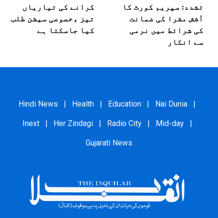
تشدد: سپریم کورٹ کا
کرانے کی تیاریاں
آشش مشرا کی ضمانت
تیز ،خصوصی سیشن طلب
کی شرائط میں نرمی
کیا جاسکتا ہے
سے انکار
Hindi News
|
Health
|
Education
|
Nai Dunia
|
Inext
|
Her Zindagi
|
Radio City
|
Mid-day
|
Gujarati News